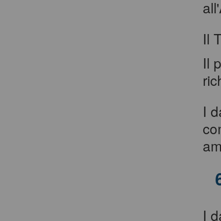
al
Il 
Il 
ric
I 
com
amm
I 