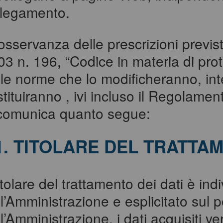
llegamento.
 osservanza delle prescrizioni previ
3 n. 196, “Codice in materia di prot
lle norme che lo modificheranno, in
stituiranno , ivi incluso il Regolam
 comunica quanto segue:
1. TITOLARE DEL TRATTA
titolare del trattamento dei dati è ind
l’Amministrazione e esplicitato sul p
l’Amministrazione, i dati acquisiti verr