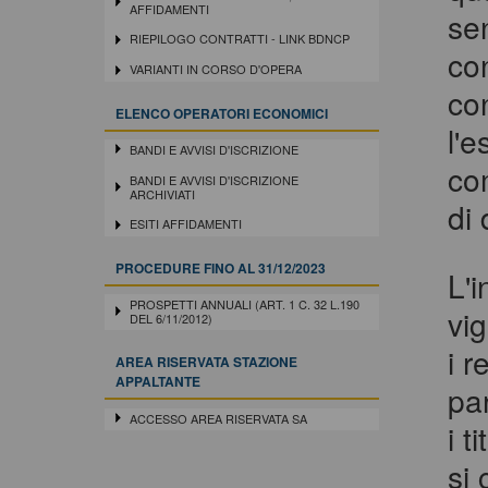
AFFIDAMENTI
sen
RIEPILOGO CONTRATTI - LINK BDNCP
con
VARIANTI IN CORSO D'OPERA
co
ELENCO OPERATORI ECONOMICI
l'e
BANDI E AVVISI D'ISCRIZIONE
com
BANDI E AVVISI D'ISCRIZIONE
ARCHIVIATI
di 
ESITI AFFIDAMENTI
PROCEDURE FINO AL 31/12/2023
L'i
PROSPETTI ANNUALI (ART. 1 C. 32 L.190
vi
DEL 6/11/2012)
i r
AREA RISERVATA STAZIONE
APPALTANTE
par
ACCESSO AREA RISERVATA SA
i t
si