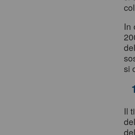
co
In
200
de
so
si
Il 
del
del