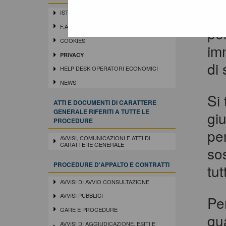
“R
ISTRUZIONI E MANUALI
F.A.Q.
per
COOKIES
imm
PRIVACY
di 
HELP DESK OPERATORI ECONOMICI
NEWS
Si 
ATTI E DOCUMENTI DI CARATTERE
GENERALE RIFERITI A TUTTE LE
gi
PROCEDURE
pe
AVVISI, COMUNICAZIONI E ATTI DI
CARATTERE GENERALE
so
PROCEDURE D'APPALTO E CONTRATTI
tut
AVVISI DI AVVIO CONSULTAZIONE
AVVISI PUBBLICI
Per
GARE E PROCEDURE
qu
AVVISI DI AGGIUDICAZIONE, ESITI E