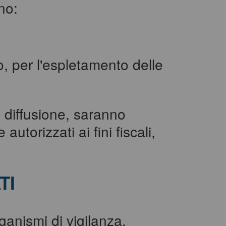
no:
o, per l'espletamento delle
i diffusione, saranno
utorizzati ai fini fiscali,
TI
ganismi di vigilanza,