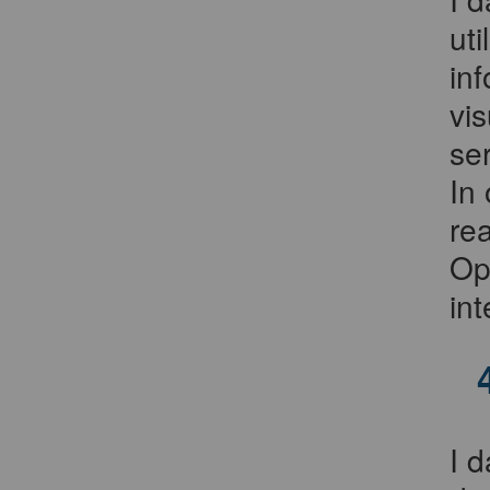
uti
in
vis
ser
In 
rea
Op
in
I d