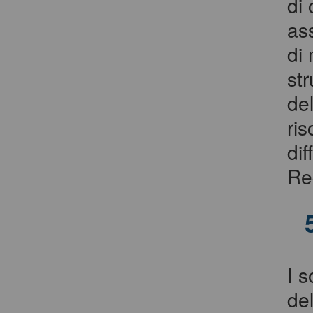
di 
ass
di
str
del
ris
dif
Re
I 
del