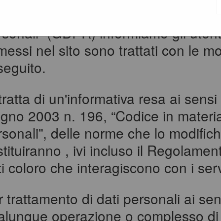
egolamento Europeo in materia di pr
sonali” (GDPR) informiamo gli utenti
essi nel sito sono trattati con le mod
seguito.
tratta di un'informativa resa ai sensi
ugno 2003 n. 196, “Codice in materia
rsonali”, delle norme che lo modific
stituiranno , ivi incluso il Regola
ti coloro che interagiscono con i ser
 trattamento di dati personali ai sen
alunque operazione o complesso di o