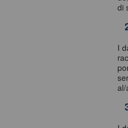
di 
I d
rac
po
ser
al/
I d