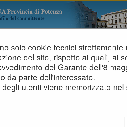
A
A
G
A
zano solo cookie tecnici strettamente
ione del sito, rispetto ai quali, ai se
i
»
Privacy
rovvedimento del Garante dell'8 mag
o da parte dell'interessato.
PRIVACY POLICY - INFORM
degli utenti viene memorizzato nel 
SENSI DEL DLGS 196/2003 
REGOLAMENTO UE 2016/6
 sensi del Regolamento UE 2016/6