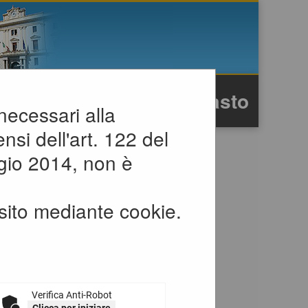
rafica
Testo
Alto contrasto
 necessari alla
nsi dell'art. 122 del
gio 2014, non è
ATIVA PRIVACY AI
sito mediante cookie.
E DEL
79
Verifica Anti-Robot
79 denominato