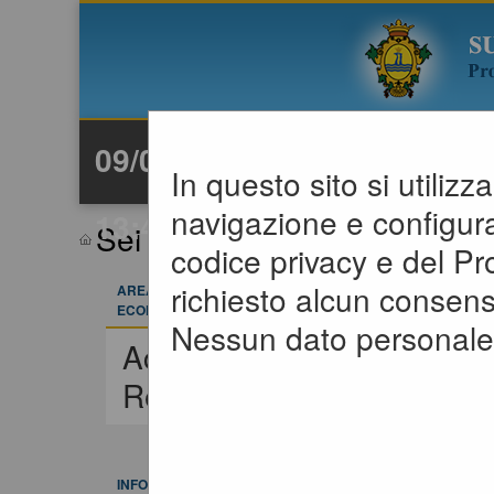
09/08/2026
In questo sito si utiliz
navigazione e configuraz
13:47
Sei qui:
Home
»
Informazion
codice privacy e del P
richiesto alcun consens
AREA RISERVATA OPERATORE
ECONOMICO
Nessun dato personale 
Accedi -
Registrati
Ai
INFORMAZIONI