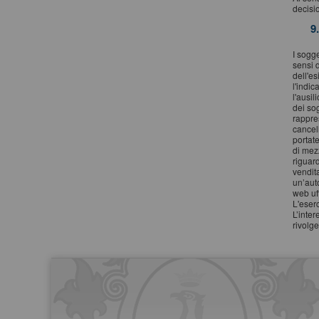
decisi
9
I sogge
sensi 
dell'e
l'indic
l'ausil
dei so
rappres
cancell
portate
di mezz
riguard
vendit
un’auto
web uff
L'eserc
L’inter
rivolge