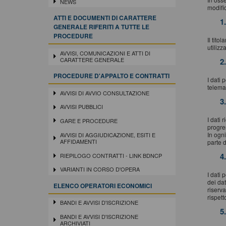
NEWS
modifi
ATTI E DOCUMENTI DI CARATTERE
1
GENERALE RIFERITI A TUTTE LE
PROCEDURE
Il tito
utilizz
AVVISI, COMUNICAZIONI E ATTI DI
CARATTERE GENERALE
2
PROCEDURE D'APPALTO E CONTRATTI
I dati 
telema
AVVISI DI AVVIO CONSULTAZIONE
3
AVVISI PUBBLICI
I dati 
GARE E PROCEDURE
progres
In ogni
AVVISI DI AGGIUDICAZIONE, ESITI E
AFFIDAMENTI
parte 
4
RIEPILOGO CONTRATTI - LINK BDNCP
VARIANTI IN CORSO D'OPERA
I dati 
dei dat
ELENCO OPERATORI ECONOMICI
riserva
rispet
BANDI E AVVISI D'ISCRIZIONE
5
BANDI E AVVISI D'ISCRIZIONE
ARCHIVIATI