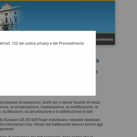
A
A
Grafica
Testo
Alto contrasto
A
i dell'art. 122 del codice privacy e del Provvedimento
 196/2003 E DEL REGOLAMENTO UE 2016/679
otezione dei dati personali” (GDPR) informiamo gli utenti
guito.
ice in materia di protezione dei dati personali”, delle norme
 UE 2016/679 a tutti coloro che interagiscono con i servizi
complesso di operazioni, svolti con o senza l'ausilio di mezzi
zione, la conservazione, l'elaborazione, la modificazione, la
e, la diffusione, la cancellazione e la distribuzione di dati.
nto Europeo UE 2016/679 per individuare i requisiti necessari
elle informazioni che i titolari del trattamento devono fornire agli
egamento.
eria di protezione dei dati personali”, delle norme che lo