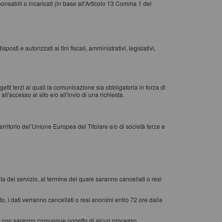
ponsabili o incaricati (in base all'Articolo 13 Comma 1 del
sti e autorizzati ai fini fiscali, amministrativi, legislativi,
etti terzi ai quali la comunicazione sia obbligatoria in forza di
ll'accesso al sito e/o all'invio di una richiesta.
erritorio del’Unione Europea del Titolare e/o di società terze e
rata del servizio, al termine del quale saranno cancellati o resi
o, i dati verranno cancellati o resi anonimi entro 72 ore dalla
ccolti non saranno comunque oggetto di alcun processo