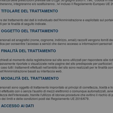
cheranno, integreranno e/o sostituiranno , ivi incluso il Regolamento Europeo UE 
. TITOLARE DEL TRATTAMENTO
lare del trattamento dei dati è individuato dell’Amministrazione e esplicitato sul porta
ati per le finalità di seguito indicate.
. OGGETTO DEL TRATTAMENTO
personali ed anagrafici (nome, cognome, indirizzo, email) raccolti vengono forniti dal
tica per consentire l’accesso a servizi che danno accesso a informazioni personali e 
. FINALITÀ DEL TRATTAMENTO
richiesti al momento della registrazione sul sito sono utilizzati per rispondere alle ri
sivamente riportate o visualizzate nelle pagine del sito predisposte per particolari 
 caso tutti i trattamenti effettuati nell'ambito del sito sono realizzati per le finalità
dell’Amministrazione basati su interfaccia web.
. MODALITÀ DEL TRATTAMENTO
personali sono oggetto di trattamento improntato ai principi di correttezza, liceità e t
i effettuato con o senza l'ausilio di mezzi elettronici o comunque automatizzati, av
tezza dell'interessato, tramite l'utilizzo di idonee procedure che evitino il rischio di 
to dei limiti e delle condizioni posti dal Regolamento UE 2016/679.
. ACCESSO AI DATI