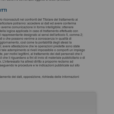
ITTI
oro riconosciuti nei confronti del Titolare del trattamento ai
particolare potranno: accedere ai dati ed avere conferma
e averne comunicazione in forma intelligibile; ottenere
 della logica applicata in caso di trattamento effettuato con
e del rappresentante designato ai sensi dell'articolo 5, comma 2;
cati o che possono venirne a conoscenza in qualità di
aggiornamento, così come la portabilità degli stessi la
ati; avere attestazione che le operazioni predette sono state
cui tale adempimento si riveli impossibile o comporti un impiego
e, per motivi legittimi, al trattamento dei dati personali che li
 che li riguardano a fini di invio di materiale pubblicitario o di
 L’interessato ha altresì diritto a proporre reclamo ad
i”, seguendo le procedure e le indicazioni pubblicate sul sito
attamento dei dati, opposizione, richiesta delle informazioni