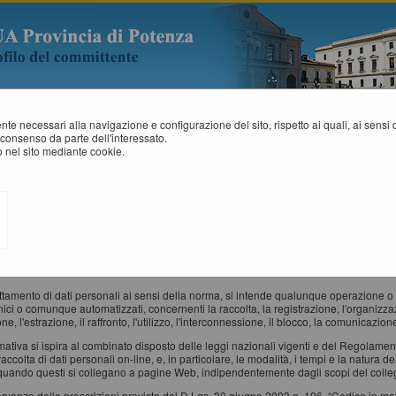
mente necessari alla navigazione e configurazione del sito, rispetto ai quali, ai sens
consenso da parte dell'interessato.
 nel sito mediante cookie.
RIVACY POLICY - INFORMATIVA PRIVACY AI SENSI DEL DLGS
si del Regolamento UE 2016/679 denominato “Regolamento Europeo in materia di pr
ati personali immessi nel sito sono trattati con le modalità e le finalità descritte di se
ta di un'informativa resa ai sensi dell'art. 13 del D.Lgs. 30 giugno 2003 n. 196, “Cod
 modificheranno, integreranno e/o sostituiranno , ivi incluso il Regolamento Europeo
i su questo sito.
attamento di dati personali ai sensi della norma, si intende qualunque operazione o 
nici o comunque automatizzati, concernenti la raccolta, la registrazione, l'organizza
ne, l'estrazione, il raffronto, l'utilizzo, l'interconnessione, il blocco, la comunicazion
rmativa si ispira al combinato disposto delle leggi nazionali vigenti e del Regolame
raccolta di dati personali on-line, e, in particolare, le modalità, i tempi e la natura d
 quando questi si collegano a pagine Web, indipendentemente dagli scopi del coll
ervanza delle prescrizioni previste dal D.Lgs. 30 giugno 2003 n. 196, “Codice in mat