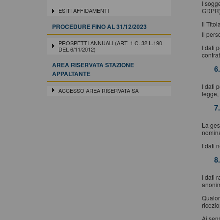
I sogge
GDPR)
ESITI AFFIDAMENTI
Il Tito
PROCEDURE FINO AL 31/12/2023
Il pers
PROSPETTI ANNUALI (ART. 1 C. 32 L.190
I dati 
DEL 6/11/2012)
contrat
AREA RISERVATA STAZIONE
6
APPALTANTE
I dati 
ACCESSO AREA RISERVATA SA
legge, 
7
La gest
nomina
I dati 
8
I dati 
anonimi
Qualora
ricezi
Ai sens