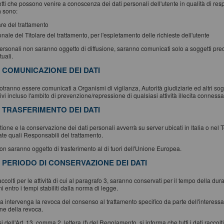
tti che possono venire a conoscenza dei dati personali dell'utente in qualità di res
 sono:
lare del trattamento
onale del Titolare del trattamento, per l'espletamento delle richieste dell'utente
personali non saranno oggetto di diffusione, saranno comunicati solo a soggetti predispo
tuali.
. COMUNICAZIONE DEI DATI
potranno essere comunicati a Organismi di vigilanza, Autorità giudiziarie ed altri sogg
ivi incluso l'ambito di prevenzione/repressione di qualsiasi attività illecita connessa a
. TRASFERIMENTO DEI DATI
ione e la conservazione dei dati personali avverrà su server ubicati in Italia o nel T
te quali Responsabili del trattamento.
non saranno oggetto di trasferimento al di fuori dell'Unione Europea.
. PERIODO DI CONSERVAZIONE DEI DATI
raccolti per le attività di cui al paragrafo 3, saranno conservati per il tempo della du
 entro i tempi stabiliti dalla norma di legge.
 intervenga la revoca del consenso al trattamento specifico da parte dell'interessat
one della revoca.
i dell'Art. 13, comma 2, lettera (f) del Regolamento, si informa che tutti i dati ra