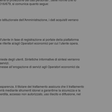
2016/679, si comunica quanto segue:
le istituzionale dell’Amministrazione, i dati acquisiti verrano
l'utente in fase di registrazione al portale della piattaforma
riferite al/agli Operatori economici per cui l’utente opera.
chieste degli utenti. Sintetiche informative di sintesi verranno
servizi.
 connesse all’erogazione di servizi agli Operatori economici da
rasparenza. Il titolare del trattamento assicura che il trattamento
verrà mediante strumenti idonei a garantirne la sicurezza e la
perdita, accesso non autorizzato, uso illecito e diffusione, nel