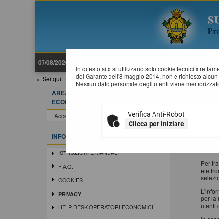
07/08/2026 23:20
In questo sito si utilizzano solo cookie tecnici stretta
del Garante dell'8 maggio 2014, non è richiesto alcun 
Sei qui:
Home
»
Informazioni
»
Privacy
Nessun dato personale degli utenti viene memorizzato
AREA RISERVATA OPERATORE
P
ECONOMICO
Verifica Anti-Robot
Ai sen
Accedi - Registrati
che i d
Clicca per iniziare
Si trat
INFORMAZIONI
che lo
present
ISTRUZIONI E MANUALI
Per tr
F.A.Q.
elettro
selezio
COOKIES
L'info
PRIVACY
per la 
utenti
HELP DESK OPERATORI ECONOMICI
In oss