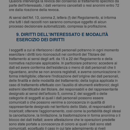
Qualora intervenga la revoca del consenso al trattamento specifico da
parte dell'interessato, i dati verranno cancellati o resi anonimi entro 72
ore dalla ricezione della revoca.
Ai sensi dell'Art. 13, comma 2, lettera (f) del Regolamento, si informa
che tutti i dati raccolti non saranno comunque oggetto di alcun
processo decisionale automatizzato, compresa la profilazione.
9. DIRITTI DELL'INTERESSATO E MODALITÀ
ESERCIZIO DEI DIRITTI
I soggetti a cui si riferiscono i dati personali potranno in ogni momento
esercitare i diritti loro riconosciuti nei confronti del Titolare del
trattamento ai sensi degli artt. da 15 a 22 del Regolamento e della
normativa nazionale applicabile. In particolare potranno: accedere ai
dati ed avere conferma dell'esistenza o meno di dati personali che li
riguardano, anche se non ancora registrati, e averne comunicazione in
forma intelligibile; ottenere l'indicazione dell’origine dei dati personali,
delle finalità e delle modalità del trattamento; della logica applicata in
caso di trattamento effettuato con l'ausilio di strumenti elettronici; degli
estremi identificativi del titolare, dei responsabili e del rappresentante
designato ai sensi dell'articolo 5, comma 2; dei soggetti o delle
categorie di soggetti ai quali i dati personali possono essere
comunicati o che possono venirne a conoscenza in qualità di
rappresentante designato nel territorio dello Stato, di responsabili o
incaricati; ottenere l'aggiornamento, così come la portabilità degli stessi
la cancellazione, la limitazione, la trasformazione in forma anonima o il
blocco dei dati trattati; avere attestazione che le operazioni predette
sono state portate a conoscenza di coloro ai quali i dati sono stati
comunicati, eccettuato il caso in cui tale adempimento si riveli