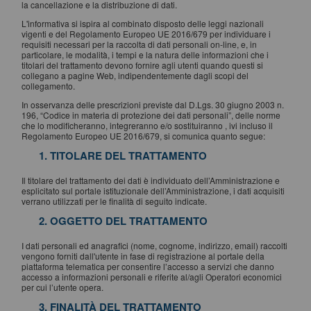
la cancellazione e la distribuzione di dati.
L'informativa si ispira al combinato disposto delle leggi nazionali
vigenti e del Regolamento Europeo UE 2016/679 per individuare i
requisiti necessari per la raccolta di dati personali on-line, e, in
particolare, le modalità, i tempi e la natura delle informazioni che i
titolari del trattamento devono fornire agli utenti quando questi si
collegano a pagine Web, indipendentemente dagli scopi del
collegamento.
In osservanza delle prescrizioni previste dal D.Lgs. 30 giugno 2003 n.
196, “Codice in materia di protezione dei dati personali”, delle norme
che lo modificheranno, integreranno e/o sostituiranno , ivi incluso il
Regolamento Europeo UE 2016/679, si comunica quanto segue:
1. TITOLARE DEL TRATTAMENTO
Il titolare del trattamento dei dati è individuato dell’Amministrazione e
esplicitato sul portale istituzionale dell’Amministrazione, i dati acquisiti
verrano utilizzati per le finalità di seguito indicate.
2. OGGETTO DEL TRATTAMENTO
I dati personali ed anagrafici (nome, cognome, indirizzo, email) raccolti
vengono forniti dall'utente in fase di registrazione al portale della
piattaforma telematica per consentire l’accesso a servizi che danno
accesso a informazioni personali e riferite al/agli Operatori economici
per cui l’utente opera.
3. FINALITÀ DEL TRATTAMENTO