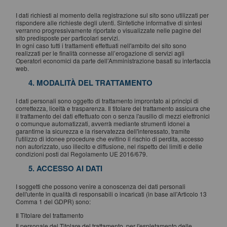
I dati richiesti al momento della registrazione sul sito sono utilizzati per
rispondere alle richieste degli utenti. Sintetiche informative di sintesi
verranno progressivamente riportate o visualizzate nelle pagine del
sito predisposte per particolari servizi.
In ogni caso tutti i trattamenti effettuati nell'ambito del sito sono
realizzati per le finalità connesse all’erogazione di servizi agli
Operatori economici da parte dell’Amministrazione basati su interfaccia
web.
4. MODALITÀ DEL TRATTAMENTO
I dati personali sono oggetto di trattamento improntato ai principi di
correttezza, liceità e trasparenza. Il titolare del trattamento assicura che
il trattamento dei dati effettuato con o senza l'ausilio di mezzi elettronici
o comunque automatizzati, avverrà mediante strumenti idonei a
garantirne la sicurezza e la riservatezza dell'interessato, tramite
l'utilizzo di idonee procedure che evitino il rischio di perdita, accesso
non autorizzato, uso illecito e diffusione, nel rispetto dei limiti e delle
condizioni posti dal Regolamento UE 2016/679.
5. ACCESSO AI DATI
I soggetti che possono venire a conoscenza dei dati personali
dell'utente in qualità di responsabili o incaricati (in base all'Articolo 13
Comma 1 del GDPR) sono:
Il Titolare del trattamento
Il personale del Titolare del trattamento, per l'espletamento delle