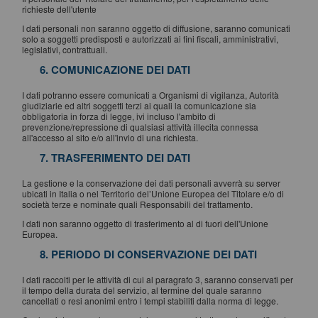
richieste dell'utente
I dati personali non saranno oggetto di diffusione, saranno comunicati
solo a soggetti predisposti e autorizzati ai fini fiscali, amministrativi,
legislativi, contrattuali.
6. COMUNICAZIONE DEI DATI
I dati potranno essere comunicati a Organismi di vigilanza, Autorità
giudiziarie ed altri soggetti terzi ai quali la comunicazione sia
obbligatoria in forza di legge, ivi incluso l'ambito di
prevenzione/repressione di qualsiasi attività illecita connessa
all'accesso al sito e/o all'invio di una richiesta.
7. TRASFERIMENTO DEI DATI
La gestione e la conservazione dei dati personali avverrà su server
ubicati in Italia o nel Territorio del’Unione Europea del Titolare e/o di
società terze e nominate quali Responsabili del trattamento.
I dati non saranno oggetto di trasferimento al di fuori dell'Unione
Europea.
8. PERIODO DI CONSERVAZIONE DEI DATI
I dati raccolti per le attività di cui al paragrafo 3, saranno conservati per
il tempo della durata del servizio, al termine del quale saranno
cancellati o resi anonimi entro i tempi stabiliti dalla norma di legge.