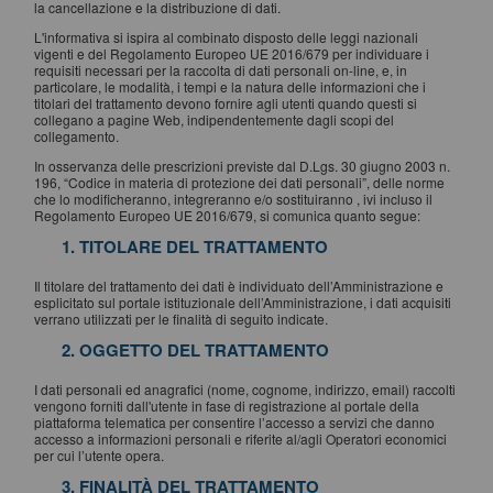
la cancellazione e la distribuzione di dati.
L'informativa si ispira al combinato disposto delle leggi nazionali
vigenti e del Regolamento Europeo UE 2016/679 per individuare i
requisiti necessari per la raccolta di dati personali on-line, e, in
particolare, le modalità, i tempi e la natura delle informazioni che i
titolari del trattamento devono fornire agli utenti quando questi si
collegano a pagine Web, indipendentemente dagli scopi del
collegamento.
In osservanza delle prescrizioni previste dal D.Lgs. 30 giugno 2003 n.
196, “Codice in materia di protezione dei dati personali”, delle norme
che lo modificheranno, integreranno e/o sostituiranno , ivi incluso il
Regolamento Europeo UE 2016/679, si comunica quanto segue:
1. TITOLARE DEL TRATTAMENTO
Il titolare del trattamento dei dati è individuato dell’Amministrazione e
esplicitato sul portale istituzionale dell’Amministrazione, i dati acquisiti
verrano utilizzati per le finalità di seguito indicate.
2. OGGETTO DEL TRATTAMENTO
I dati personali ed anagrafici (nome, cognome, indirizzo, email) raccolti
vengono forniti dall'utente in fase di registrazione al portale della
piattaforma telematica per consentire l’accesso a servizi che danno
accesso a informazioni personali e riferite al/agli Operatori economici
per cui l’utente opera.
3. FINALITÀ DEL TRATTAMENTO