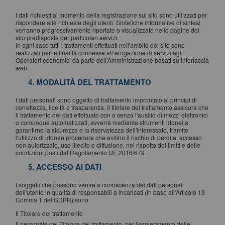
I dati richiesti al momento della registrazione sul sito sono utilizzati per
rispondere alle richieste degli utenti. Sintetiche informative di sintesi
verranno progressivamente riportate o visualizzate nelle pagine del
sito predisposte per particolari servizi.
In ogni caso tutti i trattamenti effettuati nell'ambito del sito sono
realizzati per le finalità connesse all’erogazione di servizi agli
Operatori economici da parte dell’Amministrazione basati su interfaccia
web.
4. MODALITÀ DEL TRATTAMENTO
I dati personali sono oggetto di trattamento improntato ai principi di
correttezza, liceità e trasparenza. Il titolare del trattamento assicura che
il trattamento dei dati effettuato con o senza l'ausilio di mezzi elettronici
o comunque automatizzati, avverrà mediante strumenti idonei a
garantirne la sicurezza e la riservatezza dell'interessato, tramite
l'utilizzo di idonee procedure che evitino il rischio di perdita, accesso
non autorizzato, uso illecito e diffusione, nel rispetto dei limiti e delle
condizioni posti dal Regolamento UE 2016/679.
5. ACCESSO AI DATI
I soggetti che possono venire a conoscenza dei dati personali
dell'utente in qualità di responsabili o incaricati (in base all'Articolo 13
Comma 1 del GDPR) sono:
Il Titolare del trattamento
Il personale del Titolare del trattamento, per l'espletamento delle