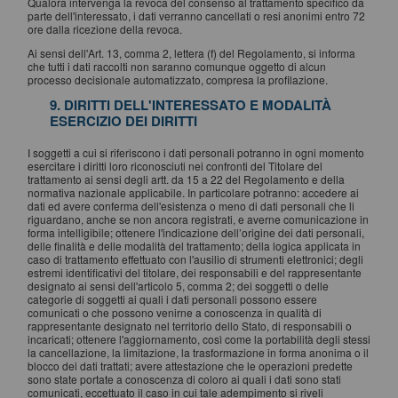
Qualora intervenga la revoca del consenso al trattamento specifico da
parte dell'interessato, i dati verranno cancellati o resi anonimi entro 72
ore dalla ricezione della revoca.
Ai sensi dell'Art. 13, comma 2, lettera (f) del Regolamento, si informa
che tutti i dati raccolti non saranno comunque oggetto di alcun
processo decisionale automatizzato, compresa la profilazione.
9. DIRITTI DELL'INTERESSATO E MODALITÀ
ESERCIZIO DEI DIRITTI
I soggetti a cui si riferiscono i dati personali potranno in ogni momento
esercitare i diritti loro riconosciuti nei confronti del Titolare del
trattamento ai sensi degli artt. da 15 a 22 del Regolamento e della
normativa nazionale applicabile. In particolare potranno: accedere ai
dati ed avere conferma dell'esistenza o meno di dati personali che li
riguardano, anche se non ancora registrati, e averne comunicazione in
forma intelligibile; ottenere l'indicazione dell’origine dei dati personali,
delle finalità e delle modalità del trattamento; della logica applicata in
caso di trattamento effettuato con l'ausilio di strumenti elettronici; degli
estremi identificativi del titolare, dei responsabili e del rappresentante
designato ai sensi dell'articolo 5, comma 2; dei soggetti o delle
categorie di soggetti ai quali i dati personali possono essere
comunicati o che possono venirne a conoscenza in qualità di
rappresentante designato nel territorio dello Stato, di responsabili o
incaricati; ottenere l'aggiornamento, così come la portabilità degli stessi
la cancellazione, la limitazione, la trasformazione in forma anonima o il
blocco dei dati trattati; avere attestazione che le operazioni predette
sono state portate a conoscenza di coloro ai quali i dati sono stati
comunicati, eccettuato il caso in cui tale adempimento si riveli