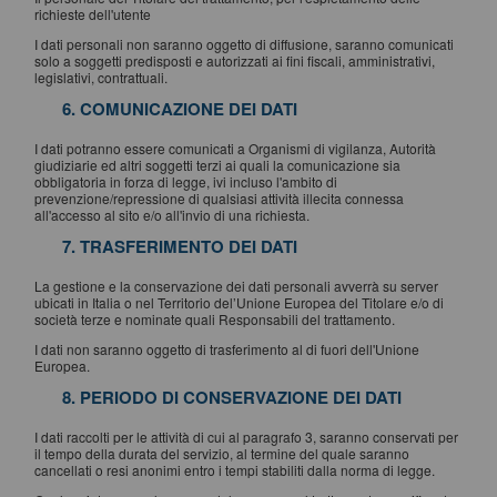
richieste dell'utente
I dati personali non saranno oggetto di diffusione, saranno comunicati
solo a soggetti predisposti e autorizzati ai fini fiscali, amministrativi,
legislativi, contrattuali.
6. COMUNICAZIONE DEI DATI
I dati potranno essere comunicati a Organismi di vigilanza, Autorità
giudiziarie ed altri soggetti terzi ai quali la comunicazione sia
obbligatoria in forza di legge, ivi incluso l'ambito di
prevenzione/repressione di qualsiasi attività illecita connessa
all'accesso al sito e/o all'invio di una richiesta.
7. TRASFERIMENTO DEI DATI
La gestione e la conservazione dei dati personali avverrà su server
ubicati in Italia o nel Territorio del’Unione Europea del Titolare e/o di
società terze e nominate quali Responsabili del trattamento.
I dati non saranno oggetto di trasferimento al di fuori dell'Unione
Europea.
8. PERIODO DI CONSERVAZIONE DEI DATI
I dati raccolti per le attività di cui al paragrafo 3, saranno conservati per
il tempo della durata del servizio, al termine del quale saranno
cancellati o resi anonimi entro i tempi stabiliti dalla norma di legge.