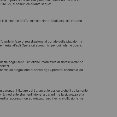
2016/679, si comunica quanto segue:
le istituzionale dell’Amministrazione, i dati acquisiti verrano
l'utente in fase di registrazione al portale della piattaforma
riferite al/agli Operatori economici per cui l’utente opera.
chieste degli utenti. Sintetiche informative di sintesi verranno
servizi.
 connesse all’erogazione di servizi agli Operatori economici da
rasparenza. Il titolare del trattamento assicura che il trattamento
verrà mediante strumenti idonei a garantirne la sicurezza e la
perdita, accesso non autorizzato, uso illecito e diffusione, nel