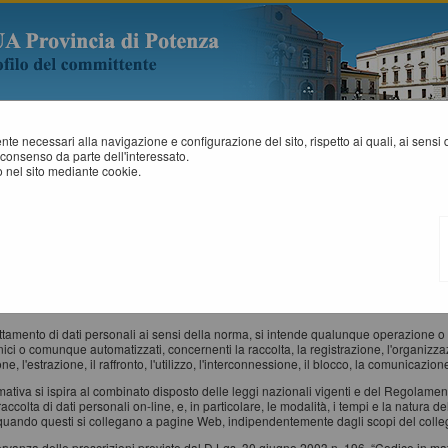
mente necessari alla navigazione e configurazione del sito, rispetto ai quali, ai sens
consenso da parte dell'interessato.
 nel sito mediante cookie.
RIVACY POLICY - INFORMATIVA PRIVACY AI SENSI DEL DLGS
si del Regolamento UE 2016/679 denominato “Regolamento Europeo in materia di pr
ati personali immessi nel sito sono trattati con le modalità e le finalità descritte di se
ta di un'informativa resa ai sensi dell'art. 13 del D.Lgs. 30 giugno 2003 n. 196, “Cod
 modificheranno, integreranno e/o sostituiranno , ivi incluso il Regolamento Europeo
i su questo sito.
attamento di dati personali ai sensi della norma, si intende qualunque operazione o 
nici o comunque automatizzati, concernenti la raccolta, la registrazione, l'organizza
ne, l'estrazione, il raffronto, l'utilizzo, l'interconnessione, il blocco, la comunicazion
rmativa si ispira al combinato disposto delle leggi nazionali vigenti e del Regolame
raccolta di dati personali on-line, e, in particolare, le modalità, i tempi e la natura d
 quando questi si collegano a pagine Web, indipendentemente dagli scopi del coll
ervanza delle prescrizioni previste dal D.Lgs. 30 giugno 2003 n. 196, “Codice in mat