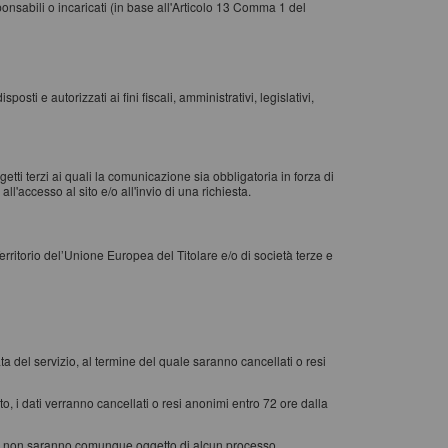
ponsabili o incaricati (in base all'Articolo 13 Comma 1 del
sti e autorizzati ai fini fiscali, amministrativi, legislativi,
etti terzi ai quali la comunicazione sia obbligatoria in forza di
ll'accesso al sito e/o all'invio di una richiesta.
erritorio del’Unione Europea del Titolare e/o di società terze e
rata del servizio, al termine del quale saranno cancellati o resi
o, i dati verranno cancellati o resi anonimi entro 72 ore dalla
ccolti non saranno comunque oggetto di alcun processo