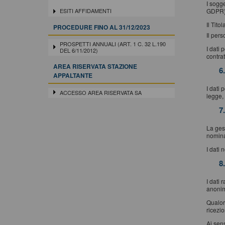
I sogge
GDPR)
ESITI AFFIDAMENTI
Il Tito
PROCEDURE FINO AL 31/12/2023
Il pers
PROSPETTI ANNUALI (ART. 1 C. 32 L.190
I dati 
DEL 6/11/2012)
contrat
AREA RISERVATA STAZIONE
6
APPALTANTE
I dati 
ACCESSO AREA RISERVATA SA
legge, 
7
La gest
nomina
I dati 
8
I dati 
anonimi
Qualora
ricezi
Ai sens