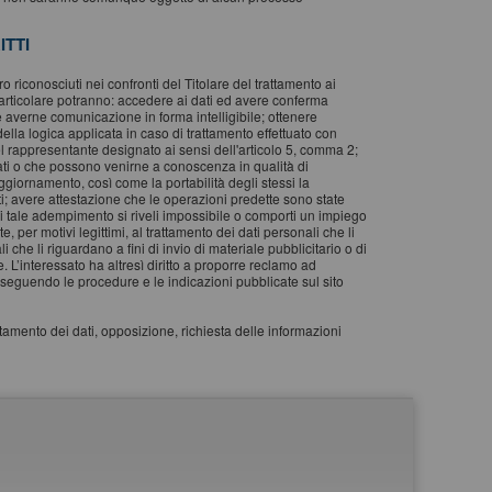
ITTI
oro riconosciuti nei confronti del Titolare del trattamento ai
particolare potranno: accedere ai dati ed avere conferma
e averne comunicazione in forma intelligibile; ottenere
 della logica applicata in caso di trattamento effettuato con
e del rappresentante designato ai sensi dell'articolo 5, comma 2;
cati o che possono venirne a conoscenza in qualità di
aggiornamento, così come la portabilità degli stessi la
ati; avere attestazione che le operazioni predette sono state
cui tale adempimento si riveli impossibile o comporti un impiego
e, per motivi legittimi, al trattamento dei dati personali che li
 che li riguardano a fini di invio di materiale pubblicitario o di
 L’interessato ha altresì diritto a proporre reclamo ad
i”, seguendo le procedure e le indicazioni pubblicate sul sito
attamento dei dati, opposizione, richiesta delle informazioni