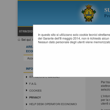
07/08/2026 16:18
In questo sito si utilizzano solo cookie tecnici stretta
del Garante dell'8 maggio 2014, non è richiesto alcun 
Sei qui:
Home
»
Informazioni
»
Privacy
Nessun dato personale degli utenti viene memorizzato
AREA RISERVATA OPERATORE
P
ECONOMICO
Ai sen
Accedi - Registrati
che i d
Si trat
INFORMAZIONI
che lo
present
ISTRUZIONI E MANUALI
Per tr
F.A.Q.
elettro
selezio
COOKIES
L'info
PRIVACY
per la 
utenti
HELP DESK OPERATORI ECONOMICI
In oss