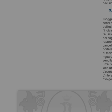
decisi
9
I sogge
sensi 
dell'e
l'indic
l'ausil
dei so
rappres
cancell
portate
di mezz
riguard
vendit
un’auto
web uff
L'eserc
L’inter
rivolge