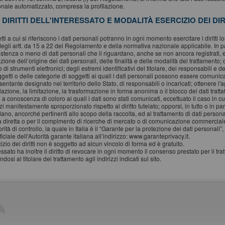
onale automatizzato, compresa la profilazione.
. DIRITTI DELL'INTERESSATO E MODALITÀ ESERCIZIO DEI DIR
tti a cui si riferiscono i dati personali potranno in ogni momento esercitare i diritti l
degli artt. da 15 a 22 del Regolamento e della normativa nazionale applicabile. In 
sistenza o meno di dati personali che li riguardano, anche se non ancora registrati, 
azione dell’origine dei dati personali, delle finalità e delle modalità del trattamento;
io di strumenti elettronici; degli estremi identificativi del titolare, dei responsabili 
ggetti o delle categorie di soggetti ai quali i dati personali possono essere comuni
entante designato nel territorio dello Stato, di responsabili o incaricati; ottenere l'
azione, la limitazione, la trasformazione in forma anonima o il blocco dei dati tratt
 a conoscenza di coloro ai quali i dati sono stati comunicati, eccettuato il caso in 
i manifestamente sproporzionato rispetto al diritto tutelato; opporsi, in tutto o in part
ano, ancorché pertinenti allo scopo della raccolta, ed al trattamento di dati personali
a diretta o per il compimento di ricerche di mercato o di comunicazione commerciale.
rità di controllo, la quale in Italia è il “Garante per la protezione dei dati personal
iciale dell'Autorità garante italiana all’indirizzo: www.garanteprivacy.it.
izio dei diritti non è soggetto ad alcun vincolo di forma ed è gratuito.
essato ha inoltre il diritto di revocare in ogni momento il consenso prestato per il tr
ndosi al titolare del trattamento agli indirizzi indicati sul sito.