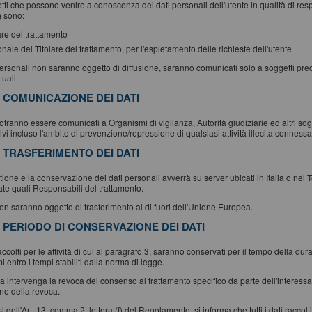
tti che possono venire a conoscenza dei dati personali dell'utente in qualità di res
 sono:
lare del trattamento
onale del Titolare del trattamento, per l'espletamento delle richieste dell'utente
personali non saranno oggetto di diffusione, saranno comunicati solo a soggetti predispo
tuali.
. COMUNICAZIONE DEI DATI
potranno essere comunicati a Organismi di vigilanza, Autorità giudiziarie ed altri sogg
ivi incluso l'ambito di prevenzione/repressione di qualsiasi attività illecita connessa a
. TRASFERIMENTO DEI DATI
ione e la conservazione dei dati personali avverrà su server ubicati in Italia o nel T
te quali Responsabili del trattamento.
non saranno oggetto di trasferimento al di fuori dell'Unione Europea.
. PERIODO DI CONSERVAZIONE DEI DATI
raccolti per le attività di cui al paragrafo 3, saranno conservati per il tempo della du
 entro i tempi stabiliti dalla norma di legge.
 intervenga la revoca del consenso al trattamento specifico da parte dell'interessat
one della revoca.
i dell'Art. 13, comma 2, lettera (f) del Regolamento, si informa che tutti i dati ra