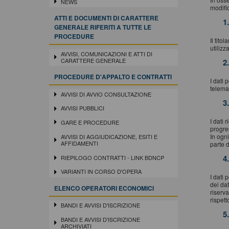
NEWS
modifi
ATTI E DOCUMENTI DI CARATTERE
1
GENERALE RIFERITI A TUTTE LE
PROCEDURE
Il tito
utilizz
AVVISI, COMUNICAZIONI E ATTI DI
CARATTERE GENERALE
2
PROCEDURE D'APPALTO E CONTRATTI
I dati 
telema
AVVISI DI AVVIO CONSULTAZIONE
3
AVVISI PUBBLICI
I dati 
GARE E PROCEDURE
progres
In ogni
AVVISI DI AGGIUDICAZIONE, ESITI E
AFFIDAMENTI
parte 
4
RIEPILOGO CONTRATTI - LINK BDNCP
VARIANTI IN CORSO D'OPERA
I dati 
dei dat
ELENCO OPERATORI ECONOMICI
riserva
rispet
BANDI E AVVISI D'ISCRIZIONE
5
BANDI E AVVISI D'ISCRIZIONE
ARCHIVIATI