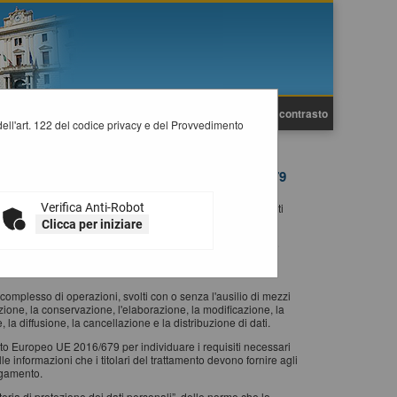
A
A
Grafica
Testo
Alto contrasto
A
i dell'art. 122 del codice privacy e del Provvedimento
 196/2003 E DEL REGOLAMENTO UE 2016/679
otezione dei dati personali” (GDPR) informiamo gli utenti
Verifica Anti-Robot
guito.
Clicca per iniziare
ice in materia di protezione dei dati personali”, delle norme
 UE 2016/679 a tutti coloro che interagiscono con i servizi
complesso di operazioni, svolti con o senza l'ausilio di mezzi
zione, la conservazione, l'elaborazione, la modificazione, la
e, la diffusione, la cancellazione e la distribuzione di dati.
nto Europeo UE 2016/679 per individuare i requisiti necessari
elle informazioni che i titolari del trattamento devono fornire agli
egamento.
eria di protezione dei dati personali”, delle norme che lo