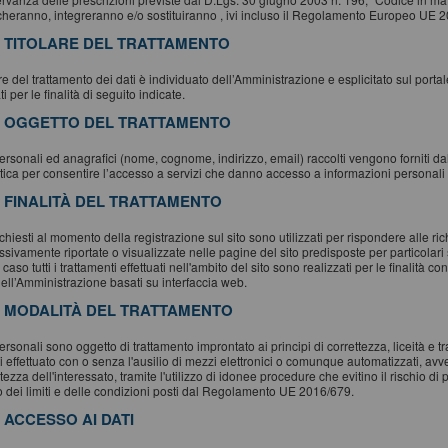
cheranno, integreranno e/o sostituiranno , ivi incluso il Regolamento Europeo UE 
. TITOLARE DEL TRATTAMENTO
lare del trattamento dei dati è individuato dell’Amministrazione e esplicitato sul porta
ati per le finalità di seguito indicate.
. OGGETTO DEL TRATTAMENTO
personali ed anagrafici (nome, cognome, indirizzo, email) raccolti vengono forniti dal
tica per consentire l’accesso a servizi che danno accesso a informazioni personali e 
. FINALITÀ DEL TRATTAMENTO
richiesti al momento della registrazione sul sito sono utilizzati per rispondere alle ri
sivamente riportate o visualizzate nelle pagine del sito predisposte per particolari 
 caso tutti i trattamenti effettuati nell'ambito del sito sono realizzati per le finalità
dell’Amministrazione basati su interfaccia web.
. MODALITÀ DEL TRATTAMENTO
personali sono oggetto di trattamento improntato ai principi di correttezza, liceità e t
i effettuato con o senza l'ausilio di mezzi elettronici o comunque automatizzati, av
tezza dell'interessato, tramite l'utilizzo di idonee procedure che evitino il rischio di 
to dei limiti e delle condizioni posti dal Regolamento UE 2016/679.
. ACCESSO AI DATI