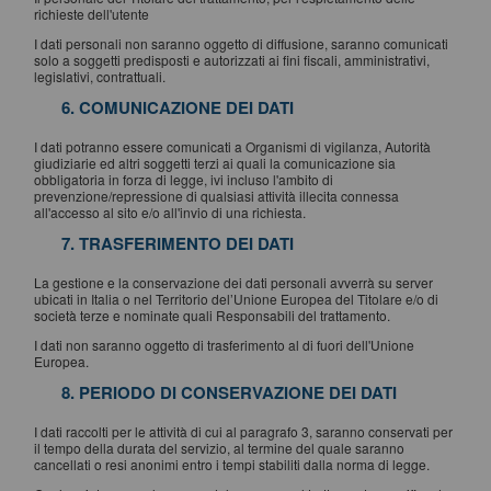
richieste dell'utente
I dati personali non saranno oggetto di diffusione, saranno comunicati
solo a soggetti predisposti e autorizzati ai fini fiscali, amministrativi,
legislativi, contrattuali.
6. COMUNICAZIONE DEI DATI
I dati potranno essere comunicati a Organismi di vigilanza, Autorità
giudiziarie ed altri soggetti terzi ai quali la comunicazione sia
obbligatoria in forza di legge, ivi incluso l'ambito di
prevenzione/repressione di qualsiasi attività illecita connessa
all'accesso al sito e/o all'invio di una richiesta.
7. TRASFERIMENTO DEI DATI
La gestione e la conservazione dei dati personali avverrà su server
ubicati in Italia o nel Territorio del’Unione Europea del Titolare e/o di
società terze e nominate quali Responsabili del trattamento.
I dati non saranno oggetto di trasferimento al di fuori dell'Unione
Europea.
8. PERIODO DI CONSERVAZIONE DEI DATI
I dati raccolti per le attività di cui al paragrafo 3, saranno conservati per
il tempo della durata del servizio, al termine del quale saranno
cancellati o resi anonimi entro i tempi stabiliti dalla norma di legge.