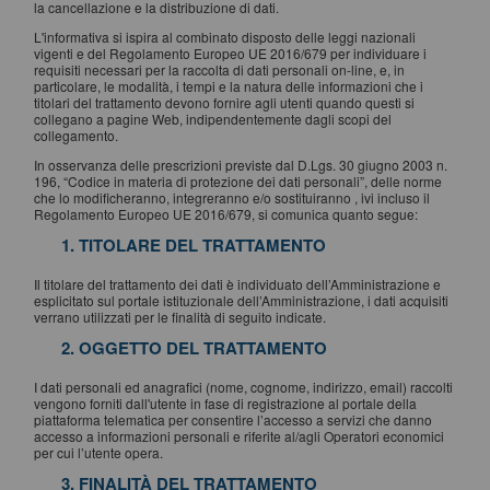
la cancellazione e la distribuzione di dati.
L'informativa si ispira al combinato disposto delle leggi nazionali
vigenti e del Regolamento Europeo UE 2016/679 per individuare i
requisiti necessari per la raccolta di dati personali on-line, e, in
particolare, le modalità, i tempi e la natura delle informazioni che i
titolari del trattamento devono fornire agli utenti quando questi si
collegano a pagine Web, indipendentemente dagli scopi del
collegamento.
In osservanza delle prescrizioni previste dal D.Lgs. 30 giugno 2003 n.
196, “Codice in materia di protezione dei dati personali”, delle norme
che lo modificheranno, integreranno e/o sostituiranno , ivi incluso il
Regolamento Europeo UE 2016/679, si comunica quanto segue:
1. TITOLARE DEL TRATTAMENTO
Il titolare del trattamento dei dati è individuato dell’Amministrazione e
esplicitato sul portale istituzionale dell’Amministrazione, i dati acquisiti
verrano utilizzati per le finalità di seguito indicate.
2. OGGETTO DEL TRATTAMENTO
I dati personali ed anagrafici (nome, cognome, indirizzo, email) raccolti
vengono forniti dall'utente in fase di registrazione al portale della
piattaforma telematica per consentire l’accesso a servizi che danno
accesso a informazioni personali e riferite al/agli Operatori economici
per cui l’utente opera.
3. FINALITÀ DEL TRATTAMENTO