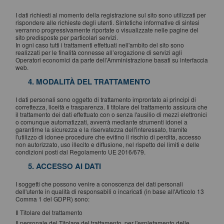
I dati richiesti al momento della registrazione sul sito sono utilizzati per
rispondere alle richieste degli utenti. Sintetiche informative di sintesi
verranno progressivamente riportate o visualizzate nelle pagine del
sito predisposte per particolari servizi.
In ogni caso tutti i trattamenti effettuati nell'ambito del sito sono
realizzati per le finalità connesse all’erogazione di servizi agli
Operatori economici da parte dell’Amministrazione basati su interfaccia
web.
4. MODALITÀ DEL TRATTAMENTO
I dati personali sono oggetto di trattamento improntato ai principi di
correttezza, liceità e trasparenza. Il titolare del trattamento assicura che
il trattamento dei dati effettuato con o senza l'ausilio di mezzi elettronici
o comunque automatizzati, avverrà mediante strumenti idonei a
garantirne la sicurezza e la riservatezza dell'interessato, tramite
l'utilizzo di idonee procedure che evitino il rischio di perdita, accesso
non autorizzato, uso illecito e diffusione, nel rispetto dei limiti e delle
condizioni posti dal Regolamento UE 2016/679.
5. ACCESSO AI DATI
I soggetti che possono venire a conoscenza dei dati personali
dell'utente in qualità di responsabili o incaricati (in base all'Articolo 13
Comma 1 del GDPR) sono:
Il Titolare del trattamento
Il personale del Titolare del trattamento, per l'espletamento delle