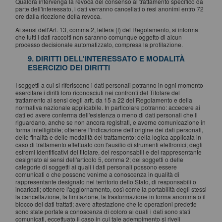
Qualora intervenga la revoca del consenso al trattamento specifico da
parte dell'interessato, i dati verranno cancellati o resi anonimi entro 72
ore dalla ricezione della revoca.
Ai sensi dell'Art. 13, comma 2, lettera (f) del Regolamento, si informa
che tutti i dati raccolti non saranno comunque oggetto di alcun
processo decisionale automatizzato, compresa la profilazione.
9. DIRITTI DELL'INTERESSATO E MODALITÀ
ESERCIZIO DEI DIRITTI
I soggetti a cui si riferiscono i dati personali potranno in ogni momento
esercitare i diritti loro riconosciuti nei confronti del Titolare del
trattamento ai sensi degli artt. da 15 a 22 del Regolamento e della
normativa nazionale applicabile. In particolare potranno: accedere ai
dati ed avere conferma dell'esistenza o meno di dati personali che li
riguardano, anche se non ancora registrati, e averne comunicazione in
forma intelligibile; ottenere l'indicazione dell’origine dei dati personali,
delle finalità e delle modalità del trattamento; della logica applicata in
caso di trattamento effettuato con l'ausilio di strumenti elettronici; degli
estremi identificativi del titolare, dei responsabili e del rappresentante
designato ai sensi dell'articolo 5, comma 2; dei soggetti o delle
categorie di soggetti ai quali i dati personali possono essere
comunicati o che possono venirne a conoscenza in qualità di
rappresentante designato nel territorio dello Stato, di responsabili o
incaricati; ottenere l'aggiornamento, così come la portabilità degli stessi
la cancellazione, la limitazione, la trasformazione in forma anonima o il
blocco dei dati trattati; avere attestazione che le operazioni predette
sono state portate a conoscenza di coloro ai quali i dati sono stati
comunicati, eccettuato il caso in cui tale adempimento si riveli