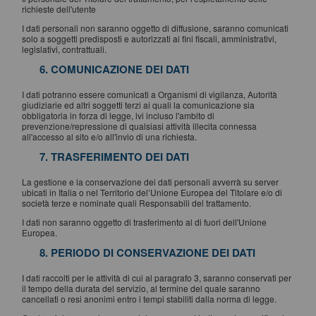
richieste dell'utente
I dati personali non saranno oggetto di diffusione, saranno comunicati
solo a soggetti predisposti e autorizzati ai fini fiscali, amministrativi,
legislativi, contrattuali.
6. COMUNICAZIONE DEI DATI
I dati potranno essere comunicati a Organismi di vigilanza, Autorità
giudiziarie ed altri soggetti terzi ai quali la comunicazione sia
obbligatoria in forza di legge, ivi incluso l'ambito di
prevenzione/repressione di qualsiasi attività illecita connessa
all'accesso al sito e/o all'invio di una richiesta.
7. TRASFERIMENTO DEI DATI
La gestione e la conservazione dei dati personali avverrà su server
ubicati in Italia o nel Territorio del’Unione Europea del Titolare e/o di
società terze e nominate quali Responsabili del trattamento.
I dati non saranno oggetto di trasferimento al di fuori dell'Unione
Europea.
8. PERIODO DI CONSERVAZIONE DEI DATI
I dati raccolti per le attività di cui al paragrafo 3, saranno conservati per
il tempo della durata del servizio, al termine del quale saranno
cancellati o resi anonimi entro i tempi stabiliti dalla norma di legge.