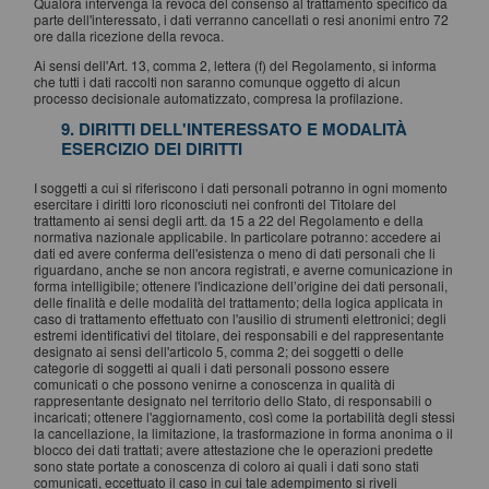
Qualora intervenga la revoca del consenso al trattamento specifico da
parte dell'interessato, i dati verranno cancellati o resi anonimi entro 72
ore dalla ricezione della revoca.
Ai sensi dell'Art. 13, comma 2, lettera (f) del Regolamento, si informa
che tutti i dati raccolti non saranno comunque oggetto di alcun
processo decisionale automatizzato, compresa la profilazione.
9. DIRITTI DELL'INTERESSATO E MODALITÀ
ESERCIZIO DEI DIRITTI
I soggetti a cui si riferiscono i dati personali potranno in ogni momento
esercitare i diritti loro riconosciuti nei confronti del Titolare del
trattamento ai sensi degli artt. da 15 a 22 del Regolamento e della
normativa nazionale applicabile. In particolare potranno: accedere ai
dati ed avere conferma dell'esistenza o meno di dati personali che li
riguardano, anche se non ancora registrati, e averne comunicazione in
forma intelligibile; ottenere l'indicazione dell’origine dei dati personali,
delle finalità e delle modalità del trattamento; della logica applicata in
caso di trattamento effettuato con l'ausilio di strumenti elettronici; degli
estremi identificativi del titolare, dei responsabili e del rappresentante
designato ai sensi dell'articolo 5, comma 2; dei soggetti o delle
categorie di soggetti ai quali i dati personali possono essere
comunicati o che possono venirne a conoscenza in qualità di
rappresentante designato nel territorio dello Stato, di responsabili o
incaricati; ottenere l'aggiornamento, così come la portabilità degli stessi
la cancellazione, la limitazione, la trasformazione in forma anonima o il
blocco dei dati trattati; avere attestazione che le operazioni predette
sono state portate a conoscenza di coloro ai quali i dati sono stati
comunicati, eccettuato il caso in cui tale adempimento si riveli