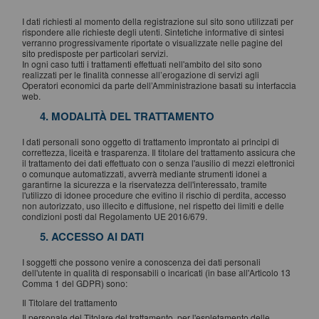
I dati richiesti al momento della registrazione sul sito sono utilizzati per
rispondere alle richieste degli utenti. Sintetiche informative di sintesi
verranno progressivamente riportate o visualizzate nelle pagine del
sito predisposte per particolari servizi.
In ogni caso tutti i trattamenti effettuati nell'ambito del sito sono
realizzati per le finalità connesse all’erogazione di servizi agli
Operatori economici da parte dell’Amministrazione basati su interfaccia
web.
4. MODALITÀ DEL TRATTAMENTO
I dati personali sono oggetto di trattamento improntato ai principi di
correttezza, liceità e trasparenza. Il titolare del trattamento assicura che
il trattamento dei dati effettuato con o senza l'ausilio di mezzi elettronici
o comunque automatizzati, avverrà mediante strumenti idonei a
garantirne la sicurezza e la riservatezza dell'interessato, tramite
l'utilizzo di idonee procedure che evitino il rischio di perdita, accesso
non autorizzato, uso illecito e diffusione, nel rispetto dei limiti e delle
condizioni posti dal Regolamento UE 2016/679.
5. ACCESSO AI DATI
I soggetti che possono venire a conoscenza dei dati personali
dell'utente in qualità di responsabili o incaricati (in base all'Articolo 13
Comma 1 del GDPR) sono:
Il Titolare del trattamento
Il personale del Titolare del trattamento, per l'espletamento delle