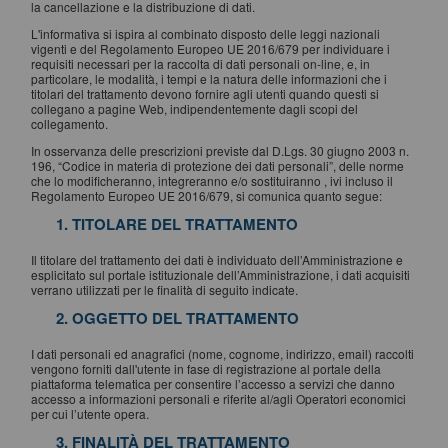
la cancellazione e la distribuzione di dati.
L'informativa si ispira al combinato disposto delle leggi nazionali
vigenti e del Regolamento Europeo UE 2016/679 per individuare i
requisiti necessari per la raccolta di dati personali on-line, e, in
particolare, le modalità, i tempi e la natura delle informazioni che i
titolari del trattamento devono fornire agli utenti quando questi si
collegano a pagine Web, indipendentemente dagli scopi del
collegamento.
In osservanza delle prescrizioni previste dal D.Lgs. 30 giugno 2003 n.
196, “Codice in materia di protezione dei dati personali”, delle norme
che lo modificheranno, integreranno e/o sostituiranno , ivi incluso il
Regolamento Europeo UE 2016/679, si comunica quanto segue:
1. TITOLARE DEL TRATTAMENTO
Il titolare del trattamento dei dati è individuato dell’Amministrazione e
esplicitato sul portale istituzionale dell’Amministrazione, i dati acquisiti
verrano utilizzati per le finalità di seguito indicate.
2. OGGETTO DEL TRATTAMENTO
I dati personali ed anagrafici (nome, cognome, indirizzo, email) raccolti
vengono forniti dall'utente in fase di registrazione al portale della
piattaforma telematica per consentire l’accesso a servizi che danno
accesso a informazioni personali e riferite al/agli Operatori economici
per cui l’utente opera.
3. FINALITÀ DEL TRATTAMENTO