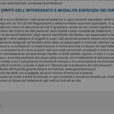
onale automatizzato, compresa la profilazione.
. DIRITTI DELL'INTERESSATO E MODALITÀ ESERCIZIO DEI DIR
tti a cui si riferiscono i dati personali potranno in ogni momento esercitare i diritti l
degli artt. da 15 a 22 del Regolamento e della normativa nazionale applicabile. In 
sistenza o meno di dati personali che li riguardano, anche se non ancora registrati, 
azione dell’origine dei dati personali, delle finalità e delle modalità del trattamento;
io di strumenti elettronici; degli estremi identificativi del titolare, dei responsabili 
ggetti o delle categorie di soggetti ai quali i dati personali possono essere comuni
entante designato nel territorio dello Stato, di responsabili o incaricati; ottenere l'
azione, la limitazione, la trasformazione in forma anonima o il blocco dei dati tratt
 a conoscenza di coloro ai quali i dati sono stati comunicati, eccettuato il caso in 
i manifestamente sproporzionato rispetto al diritto tutelato; opporsi, in tutto o in part
ano, ancorché pertinenti allo scopo della raccolta, ed al trattamento di dati personali
a diretta o per il compimento di ricerche di mercato o di comunicazione commerciale.
rità di controllo, la quale in Italia è il “Garante per la protezione dei dati personal
iciale dell'Autorità garante italiana all’indirizzo: www.garanteprivacy.it.
izio dei diritti non è soggetto ad alcun vincolo di forma ed è gratuito.
essato ha inoltre il diritto di revocare in ogni momento il consenso prestato per il tr
ndosi al titolare del trattamento agli indirizzi indicati sul sito.