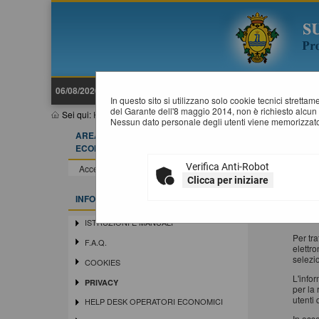
06/08/2026 23:37
In questo sito si utilizzano solo cookie tecnici stretta
del Garante dell'8 maggio 2014, non è richiesto alcun 
Sei qui:
Home
»
Informazioni
»
Privacy
Nessun dato personale degli utenti viene memorizzato
AREA RISERVATA OPERATORE
P
ECONOMICO
Verifica Anti-Robot
Ai sen
Accedi - Registrati
che i d
Clicca per iniziare
Si trat
INFORMAZIONI
che lo
present
ISTRUZIONI E MANUALI
Per tr
F.A.Q.
elettro
selezio
COOKIES
L'info
PRIVACY
per la 
utenti
HELP DESK OPERATORI ECONOMICI
In oss