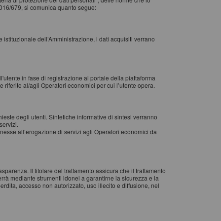
2016/679, si comunica quanto segue:
le istituzionale dell’Amministrazione, i dati acquisiti verrano
l'utente in fase di registrazione al portale della piattaforma
riferite al/agli Operatori economici per cui l’utente opera.
chieste degli utenti. Sintetiche informative di sintesi verranno
servizi.
 connesse all’erogazione di servizi agli Operatori economici da
rasparenza. Il titolare del trattamento assicura che il trattamento
verrà mediante strumenti idonei a garantirne la sicurezza e la
perdita, accesso non autorizzato, uso illecito e diffusione, nel