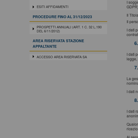
I sogge
GDPR)
ESITI AFFIDAMENTI
Il Tito
PROCEDURE FINO AL 31/12/2023
Il pers
PROSPETTI ANNUALI (ART. 1 C. 32 L.190
I dati 
DEL 6/11/2012)
contrat
AREA RISERVATA STAZIONE
6
APPALTANTE
I dati 
ACCESSO AREA RISERVATA SA
legge, 
7
La gest
nomina
I dati 
8
I dati 
anonimi
Qualora
ricezi
Ai sens