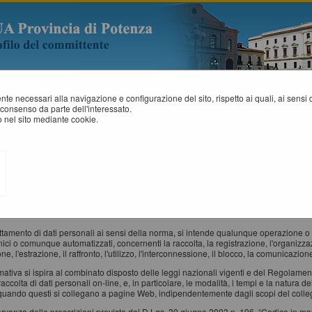
mente necessari alla navigazione e configurazione del sito, rispetto ai quali, ai sens
consenso da parte dell'interessato.
 nel sito mediante cookie.
RIVACY POLICY - INFORMATIVA PRIVACY AI SENSI DEL DLGS
si del Regolamento UE 2016/679 denominato “Regolamento Europeo in materia di pr
ati personali immessi nel sito sono trattati con le modalità e le finalità descritte di se
ta di un'informativa resa ai sensi dell'art. 13 del D.Lgs. 30 giugno 2003 n. 196, “Cod
 modificheranno, integreranno e/o sostituiranno , ivi incluso il Regolamento Europeo
i su questo sito.
attamento di dati personali ai sensi della norma, si intende qualunque operazione o 
nici o comunque automatizzati, concernenti la raccolta, la registrazione, l'organizza
ne, l'estrazione, il raffronto, l'utilizzo, l'interconnessione, il blocco, la comunicazion
rmativa si ispira al combinato disposto delle leggi nazionali vigenti e del Regolame
raccolta di dati personali on-line, e, in particolare, le modalità, i tempi e la natura d
 quando questi si collegano a pagine Web, indipendentemente dagli scopi del coll
ervanza delle prescrizioni previste dal D.Lgs. 30 giugno 2003 n. 196, “Codice in mat