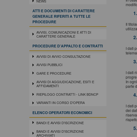
NEWS
modifi
ATTI E DOCUMENTI DI CARATTERE
1
GENERALE RIFERITI A TUTTE LE
PROCEDURE
Il tito
utilizz
AVVISI, COMUNICAZIONI E ATTI DI
CARATTERE GENERALE
2
PROCEDURE D'APPALTO E CONTRATTI
I dati 
telema
AVVISI DI AVVIO CONSULTAZIONE
3
AVVISI PUBBLICI
I dati 
GARE E PROCEDURE
progres
In ogni
AVVISI DI AGGIUDICAZIONE, ESITI E
AFFIDAMENTI
parte 
4
RIEPILOGO CONTRATTI - LINK BDNCP
VARIANTI IN CORSO D'OPERA
I dati 
dei dat
ELENCO OPERATORI ECONOMICI
riserva
rispet
BANDI E AVVISI D'ISCRIZIONE
5
BANDI E AVVISI D'ISCRIZIONE
ARCHIVIATI