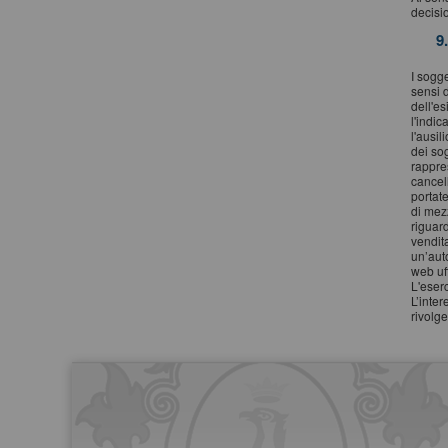
decisi
9
I sogge
sensi 
dell'e
l'indic
l'ausil
dei so
rappres
cancell
portate
di mezz
riguard
vendit
un’auto
web uff
L'eserc
L’inter
rivolge