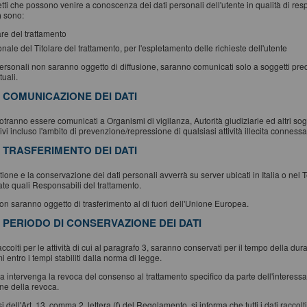
tti che possono venire a conoscenza dei dati personali dell'utente in qualità di res
 sono:
lare del trattamento
onale del Titolare del trattamento, per l'espletamento delle richieste dell'utente
personali non saranno oggetto di diffusione, saranno comunicati solo a soggetti predispo
tuali.
. COMUNICAZIONE DEI DATI
potranno essere comunicati a Organismi di vigilanza, Autorità giudiziarie ed altri sogg
ivi incluso l'ambito di prevenzione/repressione di qualsiasi attività illecita connessa a
. TRASFERIMENTO DEI DATI
ione e la conservazione dei dati personali avverrà su server ubicati in Italia o nel T
te quali Responsabili del trattamento.
non saranno oggetto di trasferimento al di fuori dell'Unione Europea.
. PERIODO DI CONSERVAZIONE DEI DATI
raccolti per le attività di cui al paragrafo 3, saranno conservati per il tempo della du
 entro i tempi stabiliti dalla norma di legge.
 intervenga la revoca del consenso al trattamento specifico da parte dell'interessat
one della revoca.
i dell'Art. 13, comma 2, lettera (f) del Regolamento, si informa che tutti i dati ra