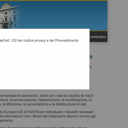
A
A
Grafica
Testo
Alto contrasto
A
i dell'art. 122 del codice privacy e del Provvedimento
 196/2003 E DEL REGOLAMENTO UE 2016/679
otezione dei dati personali” (GDPR) informiamo gli utenti
guito.
ice in materia di protezione dei dati personali”, delle norme
 UE 2016/679 a tutti coloro che interagiscono con i servizi
complesso di operazioni, svolti con o senza l'ausilio di mezzi
zione, la conservazione, l'elaborazione, la modificazione, la
e, la diffusione, la cancellazione e la distribuzione di dati.
nto Europeo UE 2016/679 per individuare i requisiti necessari
elle informazioni che i titolari del trattamento devono fornire agli
egamento.
eria di protezione dei dati personali”, delle norme che lo