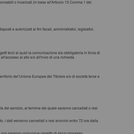
ponsabili o incaricati (in base all'Articolo 13 Comma 1 del
sti e autorizzati ai fini fiscali, amministrativi, legislativi,
etti terzi ai quali la comunicazione sia obbligatoria in forza di
ll'accesso al sito e/o all'invio di una richiesta.
erritorio del’Unione Europea del Titolare e/o di società terze e
rata del servizio, al termine del quale saranno cancellati o resi
o, i dati verranno cancellati o resi anonimi entro 72 ore dalla
ccolti non saranno comunque oggetto di alcun processo