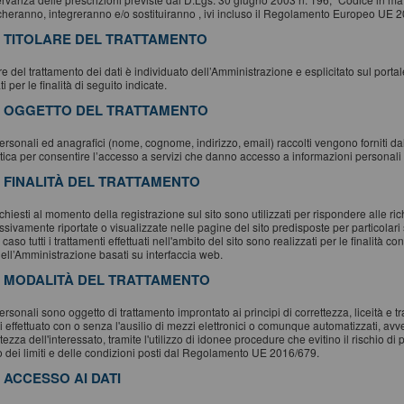
cheranno, integreranno e/o sostituiranno , ivi incluso il Regolamento Europeo UE 
. TITOLARE DEL TRATTAMENTO
lare del trattamento dei dati è individuato dell’Amministrazione e esplicitato sul porta
ati per le finalità di seguito indicate.
. OGGETTO DEL TRATTAMENTO
personali ed anagrafici (nome, cognome, indirizzo, email) raccolti vengono forniti dal
tica per consentire l’accesso a servizi che danno accesso a informazioni personali e 
. FINALITÀ DEL TRATTAMENTO
richiesti al momento della registrazione sul sito sono utilizzati per rispondere alle ri
sivamente riportate o visualizzate nelle pagine del sito predisposte per particolari 
 caso tutti i trattamenti effettuati nell'ambito del sito sono realizzati per le finalità
dell’Amministrazione basati su interfaccia web.
. MODALITÀ DEL TRATTAMENTO
personali sono oggetto di trattamento improntato ai principi di correttezza, liceità e t
i effettuato con o senza l'ausilio di mezzi elettronici o comunque automatizzati, av
tezza dell'interessato, tramite l'utilizzo di idonee procedure che evitino il rischio di 
to dei limiti e delle condizioni posti dal Regolamento UE 2016/679.
. ACCESSO AI DATI