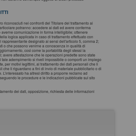
ITTI
oro riconosciuti nei confronti del Titolare del trattamento ai
particolare potranno: accedere ai dati ed avere conferma
e averne comunicazione in forma intelligibile; ottenere
 della logica applicata in caso di trattamento effettuato con
e del rappresentante designato ai sensi dell'articolo 5, comma 2;
cati o che possono venirne a conoscenza in qualità di
aggiornamento, così come la portabilità degli stessi la
ati; avere attestazione che le operazioni predette sono state
cui tale adempimento si riveli impossibile o comporti un impiego
e, per motivi legittimi, al trattamento dei dati personali che li
 che li riguardano a fini di invio di materiale pubblicitario o di
 L’interessato ha altresì diritto a proporre reclamo ad
i”, seguendo le procedure e le indicazioni pubblicate sul sito
attamento dei dati, opposizione, richiesta delle informazioni