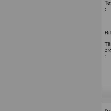
Te
:
Ri
Ti
pr
:
Da