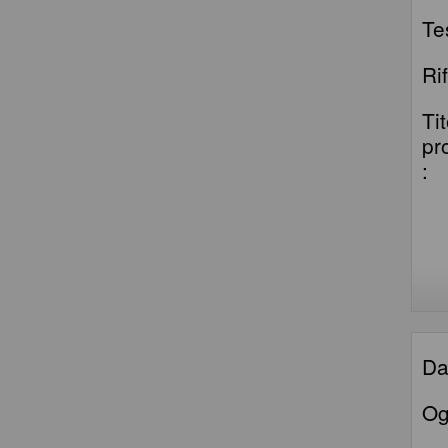
Te
Ri
Ti
pr
:
Da
Og