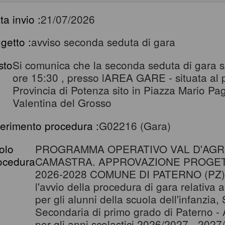
ta invio :
21/07/2026
getto :
avviso seconda seduta di gara
sto
Si comunica che la seconda seduta di gara si 
ore 15:30 , presso lAREA GARE - situata al pi
Provincia di Potenza sito in Piazza Mario P
Valentina del Grosso
ferimento procedura :
G02216 (Gara)
tolo
PROGRAMMA OPERATIVO VAL D'AG
ocedura
CAMASTRA. APPROVAZIONE PROGET
2026-2028 COMUNE DI PATERNO (PZ) - 
l'avvio della procedura di gara relativa a
per gli alunni della scuola dell'infanzia
Secondaria di primo grado di Paterno - 
per gli anni scolastici 2026/2027 - 202