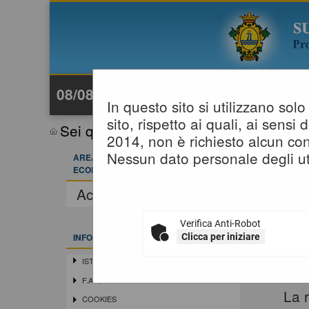
08/08/2026 18:07
In questo sito si utilizzano so
sito, rispetto ai quali, ai sens
Sei qui:
Home
»
Informazioni
»
News
2014, non è richiesto alcun con
Nessun dato personale degli ut
AREA RISERVATA OPERATORE
ECONOMICO
Accedi - Registrati
Verifica Anti-Robot
Clicca per iniziare
INFORMAZIONI
ISTRUZIONI E MANUALI
F.A.Q.
La r
COOKIES