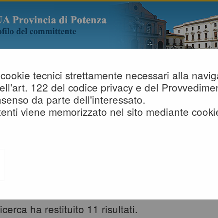
lo cookie tecnici strettamente necessari alla nav
i dell'art. 122 del codice privacy e del Provvedi
senso da parte dell'interessato.
enti viene memorizzato nel sito mediante cooki
NEWS
Elenco delle comunicazioni pubblicate nel por
di dettaglio delle procedure oggetto delle c
selezionando il collegamento "Visualizza S
icerca ha restituito 11 risultati.