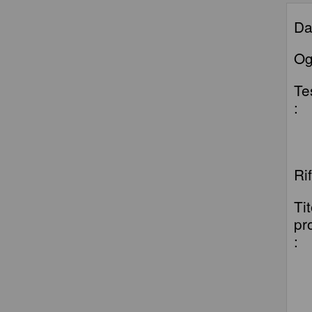
Da
Og
Te
:
Ri
Ti
pr
: