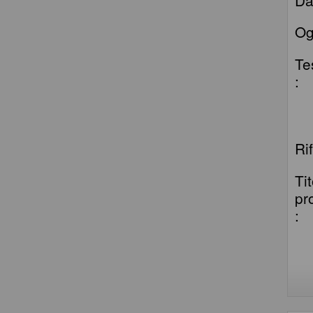
Og
Te
:
Ri
Ti
pr
: