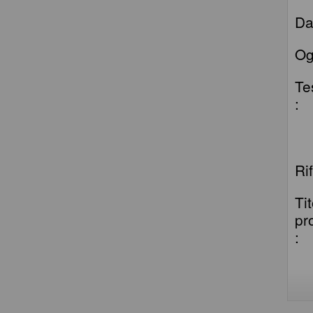
Da
Og
Te
:
Ri
Ti
pr
: