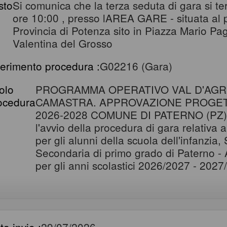
sto
Si comunica che la terza seduta di gara si ter
ore 10:00 , presso lAREA GARE - situata al pi
Provincia di Potenza sito in Piazza Mario P
Valentina del Grosso
ferimento procedura :
G02216 (Gara)
tolo
PROGRAMMA OPERATIVO VAL D'AG
ocedura
CAMASTRA. APPROVAZIONE PROGET
2026-2028 COMUNE DI PATERNO (PZ) - 
l'avvio della procedura di gara relativa a
per gli alunni della scuola dell'infanzia
Secondaria di primo grado di Paterno - 
per gli anni scolastici 2026/2027 - 202
ta invio :
29/07/2026