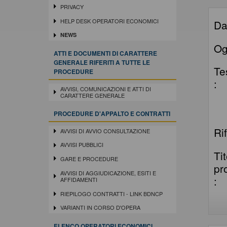
PRIVACY
HELP DESK OPERATORI ECONOMICI
Da
NEWS
Og
ATTI E DOCUMENTI DI CARATTERE
GENERALE RIFERITI A TUTTE LE
Te
PROCEDURE
:
AVVISI, COMUNICAZIONI E ATTI DI
CARATTERE GENERALE
PROCEDURE D'APPALTO E CONTRATTI
Ri
AVVISI DI AVVIO CONSULTAZIONE
AVVISI PUBBLICI
Ti
GARE E PROCEDURE
pr
AVVISI DI AGGIUDICAZIONE, ESITI E
:
AFFIDAMENTI
RIEPILOGO CONTRATTI - LINK BDNCP
VARIANTI IN CORSO D'OPERA
ELENCO OPERATORI ECONOMICI