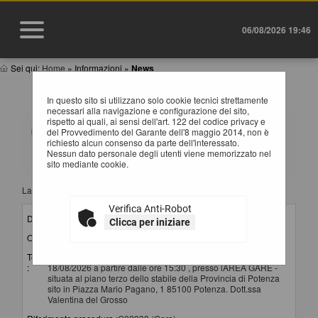
06/08/2026 19:46
Sei qui:
Home
»
Informazioni
»
News
NEWS
In questo sito si utilizzano solo cookie tecnici strettamente
necessari alla navigazione e configurazione del sito,
rispetto ai quali, ai sensi dell'art. 122 del codice privacy e
Elenco delle comunicazioni pubblicate nel portale negli
del Provvedimento del Garante dell'8 maggio 2014, non è
ultimi 60 giorni. I dati di dettaglio delle procedure
richiesto alcun consenso da parte dell'interessato.
oggetto delle comunicazioni sono consultabili
Nessun dato personale degli utenti viene memorizzato nel
selezionando il collegamento "Visualizza Scheda".
sito mediante cookie.
La ricerca ha restituito 11 risultati.
Verifica Anti-Robot
Data invio :
06/08/2026
Clicca per iniziare
Oggetto :
convocazione seconda seduta di gara
Testo
Si comunica che la seconda seduta di gara si terrà il
:
18/08/2026 a partire dalle ore 15:30 , presso lAREA GARE -
situata al piano terzo dello stabile della Provincia di Potenza
sito in Piazza Mario Pagano, 1 85100 Potenza. Dott.ssa
Valentina del Grosso