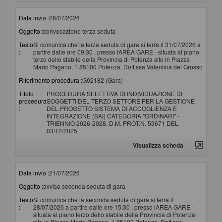
Data invio :
28/07/2026
Oggetto :
convocazione terza seduta
Testo
Si comunica che la terza seduta di gara si terrà il 31/07/2026 a
:
partire dalle ore 09:30 , presso lAREA GARE - situata al piano
terzo dello stabile della Provincia di Potenza sito in Piazza
Mario Pagano, 1 85100 Potenza. Dott.ssa Valentina del Grosso
Riferimento procedura :
G02182 (Gara)
Titolo
PROCEDURA SELETTIVA DI INDIVIDUAZIONE DI
procedura
SOGGETTI DEL TERZO SETTORE PER LA GESTIONE
:
DEL PROGETTO SISTEMA DI ACCOGLIENZA E
INTEGRAZIONE (SAI) CATEGORIA "ORDINARI" -
TRIENNIO 2026-2028. D.M. PROT.N. 53671 DEL
03/12/2025
Visualizza scheda
Data invio :
21/07/2026
Oggetto :
avviso seconda seduta di gara
Testo
Si comunica che la seconda seduta di gara si terrà il
:
28/07/2026 a partire dalle ore 15:30 , presso lAREA GARE -
situata al piano terzo dello stabile della Provincia di Potenza
sito in Piazza Mario Pagano, 1 85100 Potenza. Dott.ssa