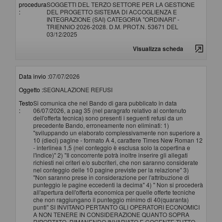
procedura
SOGGETTI DEL TERZO SETTORE PER LA GESTIONE
:
DEL PROGETTO SISTEMA DI ACCOGLIENZA E
INTEGRAZIONE (SAI) CATEGORIA "ORDINARI" -
TRIENNIO 2026-2028. D.M. PROT.N. 53671 DEL
03/12/2025
Visualizza scheda
Data invio :
07/07/2026
Oggetto :
SEGNALAZIONE REFUSI
Testo
Si comunica che nel Bando di gara pubblicato in data
:
06/07/2026, a pag 35 (nel paragrafo relativo al contenuto
dell'offerta tecnica) sono presenti i seguenti refusi da un
precedente Bando, erroneamente non eliminati: 1)
"sviluppando un elaborato complessivamente non superiore a
10 (dieci) pagine - formato A 4, carattere Times New Roman 12
- interlinea 1,5 (nel conteggio è esclusa solo la copertina e
l'indice)" 2) "Il concorrente potrà inoltre inserire gli allegati
richiesti nei criteri e/o subcriteri, che non saranno considerate
nel conteggio delle 10 pagine previste per la relazione" 3)
"Non saranno prese in considerazione per l'attribuzione di
punteggio le pagine eccedenti la decima" 4) " Non si procederà
all'apertura dell'offerta economica per quelle offerte tecniche
che non raggiungano il punteggio minimo di 40(quaranta)
punti" SI INVITANO PERTANTO GLI OPERATORI ECONOMICI
A NON TENERE IN CONSIDERAZIONE QUANTO SOPRA
RIPORTATO, RIMANENDO INVARIATO E COGENTE TUTTO