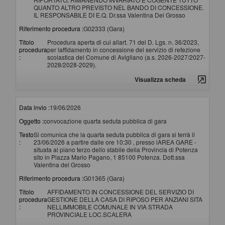
QUANTO ALTRO PREVISTO NEL BANDO DI CONCESSIONE.
IL RESPONSABILE DI E.Q. Dr.ssa Valentina Del Grosso
Riferimento procedura :
G02333 (Gara)
Titolo
Procedura aperta di cui allart. 71 del D. Lgs. n. 36/2023,
procedura
per laffidamento in concessione del servizio di refezione
:
scolastica del Comune di Avigliano (a.s. 2026-2027/2027-
2028/2028-2029).
Visualizza scheda
Data invio :
19/06/2026
Oggetto :
convocazione quarta seduta pubblica di gara
Testo
Si comunica che la quarta seduta pubblica di gara si terrà il
:
23/06/2026 a partire dalle ore 10:30 , presso lAREA GARE -
situata al piano terzo dello stabile della Provincia di Potenza
sito in Piazza Mario Pagano, 1 85100 Potenza. Dott.ssa
Valentina del Grosso
Riferimento procedura :
G01365 (Gara)
Titolo
AFFIDAMENTO IN CONCESSIONE DEL SERVIZIO DI
procedura
GESTIONE DELLA CASA DI RIPOSO PER ANZIANI SITA
:
NELLIMMOBILE COMUNALE IN VIA STRADA
PROVINCIALE LOC.SCALERA