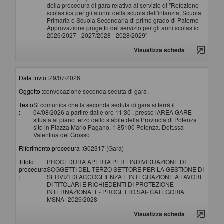
della procedura di gara relativa al servizio di "Refezione
scolastica per gli alunni della scuola dell'infanzia, Scuola
Primaria e Scuola Secondaria di primo grado di Paterno -
Approvazione progetto del servizio per gli anni scolastici
2026/2027 - 2027/2028 - 2028/2029"
Visualizza scheda
Data invio :
29/07/2026
Oggetto :
convocazione seconda seduta di gara
Testo
Si comunica che la seconda seduta di gara si terrà il
:
04/08/2026 a partire dalle ore 11:30 , presso lAREA GARE -
situata al piano terzo dello stabile della Provincia di Potenza
sito in Piazza Mario Pagano, 1 85100 Potenza. Dott.ssa
Valentina del Grosso
Riferimento procedura :
G02317 (Gara)
Titolo
PROCEDURA APERTA PER LINDIVIDUAZIONE DI
procedura
SOGGETTI DEL TERZO SETTORE PER LA GESTIONE DI
:
SERVIZI DI ACCOGLIENZA E INTEGRAZIONE A FAVORE
DI TITOLARI E RICHIEDENTI DI PROTEZIONE
INTERNAZIONALE- PROGETTO SAI- CATEGORIA
MSNA- 2026/2028
Visualizza scheda