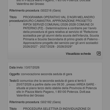
Valentina del Grosso
Riferimento procedura :
G02216 (Gara)
Titolo
PROGRAMMA OPERATIVO VAL D'AGRI MELANDRO
procedura
SAURO CAMASTRA. APPROVAZIONE PROGETTO
:
RIPOV SERVIZI COMUNALI 2026-2028 COMUNE DI
PATERNO (PZ) - Determinazione a contrarre per l'avvio
della procedura di gara relativa al servizio di "Refezione
scolastica per gli alunni della scuola dell'infanzia, Scuola
Primaria e Scuola Secondaria di primo grado di Paterno -
Approvazione progetto del servizio per gli anni scolastici
2026/2027 - 2027/2028 - 2028/2029"
Visualizza scheda
Data invio :
13/07/2026
Oggetto :
convocazione seconda seduta di gara
Testo
Si comunica che la seconda seduta di gara si terrà il
:
20/07/2026 a partire dalle ore 09:30 , presso lAREA GARE -
situata al piano terzo dello stabile della Provincia di Potenza
sito in Piazza Mario Pagano, 1 85100 Potenza. Dott.ssa
Valentina del Grosso
Riferimento procedura :
G02182 (Gara)
Titolo
PROCEDURA SELETTIVA DI INDIVIDUAZIONE DI