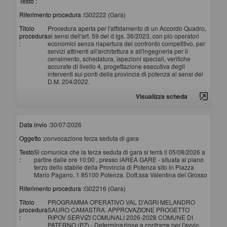
Testo :
Riferimento procedura :
G02222 (Gara)
Titolo
Procedura aperta per l'affidamento di un Accordo Quadro,
procedura
ai sensi dell'art. 59 del d.lgs. 36/2023, con più operatori
:
economici senza riapertura del confronto competitivo, per
servizi attinenti all'architettura e all'ingegneria per il
censimento, schedatura, ispezioni speciali, verifiche
accurate di livello 4, progettazione esecutiva degli
interventi sui ponti della provincia di potenza ai sensi del
D.M. 204/2022.
Visualizza scheda
Data invio :
30/07/2026
Oggetto :
convocazione terza seduta di gara
Testo
Si comunica che la terza seduta di gara si terrà il 05/08/2026 a
:
partire dalle ore 10:00 , presso lAREA GARE - situata al piano
terzo dello stabile della Provincia di Potenza sito in Piazza
Mario Pagano, 1 85100 Potenza. Dott.ssa Valentina del Grosso
Riferimento procedura :
G02216 (Gara)
Titolo
PROGRAMMA OPERATIVO VAL D'AGRI MELANDRO
procedura
SAURO CAMASTRA. APPROVAZIONE PROGETTO
:
RIPOV SERVIZI COMUNALI 2026-2028 COMUNE DI
PATERNO (PZ) - Determinazione a contrarre per l'avvio