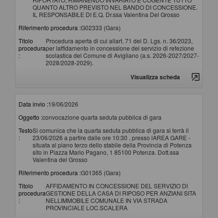
QUANTO ALTRO PREVISTO NEL BANDO DI CONCESSIONE.
IL RESPONSABILE DI E.Q. Dr.ssa Valentina Del Grosso
Riferimento procedura :
G02333 (Gara)
Titolo
Procedura aperta di cui allart. 71 del D. Lgs. n. 36/2023,
procedura
per laffidamento in concessione del servizio di refezione
:
scolastica del Comune di Avigliano (a.s. 2026-2027/2027-
2028/2028-2029).
Visualizza scheda
Data invio :
19/06/2026
Oggetto :
convocazione quarta seduta pubblica di gara
Testo
Si comunica che la quarta seduta pubblica di gara si terrà il
:
23/06/2026 a partire dalle ore 10:30 , presso lAREA GARE -
situata al piano terzo dello stabile della Provincia di Potenza
sito in Piazza Mario Pagano, 1 85100 Potenza. Dott.ssa
Valentina del Grosso
Riferimento procedura :
G01365 (Gara)
Titolo
AFFIDAMENTO IN CONCESSIONE DEL SERVIZIO DI
procedura
GESTIONE DELLA CASA DI RIPOSO PER ANZIANI SITA
:
NELLIMMOBILE COMUNALE IN VIA STRADA
PROVINCIALE LOC.SCALERA