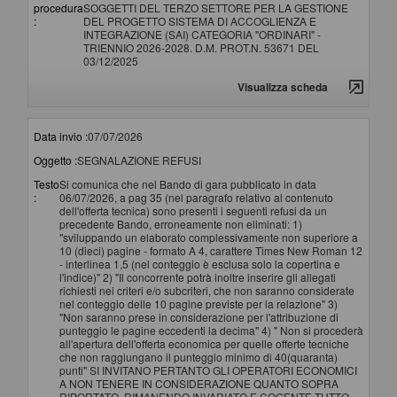
procedura
SOGGETTI DEL TERZO SETTORE PER LA GESTIONE
:
DEL PROGETTO SISTEMA DI ACCOGLIENZA E
INTEGRAZIONE (SAI) CATEGORIA "ORDINARI" -
TRIENNIO 2026-2028. D.M. PROT.N. 53671 DEL
03/12/2025
Visualizza scheda
Data invio :
07/07/2026
Oggetto :
SEGNALAZIONE REFUSI
Testo
Si comunica che nel Bando di gara pubblicato in data
:
06/07/2026, a pag 35 (nel paragrafo relativo al contenuto
dell'offerta tecnica) sono presenti i seguenti refusi da un
precedente Bando, erroneamente non eliminati: 1)
"sviluppando un elaborato complessivamente non superiore a
10 (dieci) pagine - formato A 4, carattere Times New Roman 12
- interlinea 1,5 (nel conteggio è esclusa solo la copertina e
l'indice)" 2) "Il concorrente potrà inoltre inserire gli allegati
richiesti nei criteri e/o subcriteri, che non saranno considerate
nel conteggio delle 10 pagine previste per la relazione" 3)
"Non saranno prese in considerazione per l'attribuzione di
punteggio le pagine eccedenti la decima" 4) " Non si procederà
all'apertura dell'offerta economica per quelle offerte tecniche
che non raggiungano il punteggio minimo di 40(quaranta)
punti" SI INVITANO PERTANTO GLI OPERATORI ECONOMICI
A NON TENERE IN CONSIDERAZIONE QUANTO SOPRA
RIPORTATO, RIMANENDO INVARIATO E COGENTE TUTTO