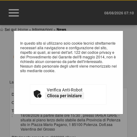
08/08/2026 07:10
Sei qui:
Home
»
Informazioni
»
News
NEWS
In questo sito si utilizzano solo cookie tecnici strettamente
necessari alla navigazione e configurazione del sito,
rispetto ai quali, ai sensi dell'art. 122 del codice privacy e
Elenco delle comunicazioni pubblicate nel portale negli
del Provvedimento del Garante dell'8 maggio 2014, non è
ultimi 60 giorni. I dati di dettaglio delle procedure
richiesto alcun consenso da parte dell'interessato.
oggetto delle comunicazioni sono consultabili
Nessun dato personale degli utenti viene memorizzato nel
selezionando il collegamento "Visualizza Scheda".
sito mediante cookie.
La ricerca ha restituito 11 risultati.
Verifica Anti-Robot
Data invio :
06/08/2026
Clicca per iniziare
Oggetto :
convocazione seconda seduta di gara
Testo
Si comunica che la seconda seduta di gara si terrà il
:
18/08/2026 a partire dalle ore 15:30 , presso lAREA GARE -
situata al piano terzo dello stabile della Provincia di Potenza
sito in Piazza Mario Pagano, 1 85100 Potenza. Dott.ssa
Valentina del Grosso