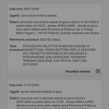
Data invio :
28/07/2026
Oggetto :
convocazione terza seduta
Testo
Si comunica che la terza seduta di gara si terrà il 31/07/2026 a
:
partire dalle ore 09:30 , presso lAREA GARE - situata al piano
terzo dello stabile della Provincia di Potenza sito in Piazza
Mario Pagano, 1 85100 Potenza. Dott.ssa Valentina del Grosso
Riferimento procedura :
G02182 (Gara)
Titolo
PROCEDURA SELETTIVA DI INDIVIDUAZIONE DI
procedura
SOGGETTI DEL TERZO SETTORE PER LA GESTIONE
:
DEL PROGETTO SISTEMA DI ACCOGLIENZA E
INTEGRAZIONE (SAI) CATEGORIA "ORDINARI" -
TRIENNIO 2026-2028. D.M. PROT.N. 53671 DEL
03/12/2025
Visualizza scheda
Data invio :
21/07/2026
Oggetto :
avviso seconda seduta di gara
Testo
Si comunica che la seconda seduta di gara si terrà il
:
28/07/2026 a partire dalle ore 15:30 , presso lAREA GARE -
situata al piano terzo dello stabile della Provincia di Potenza
sito in Piazza Mario Pagano, 1 85100 Potenza. Dott.ssa