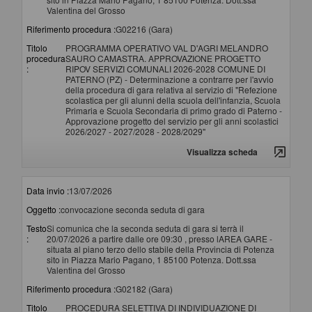
Valentina del Grosso
Riferimento procedura :
G02216 (Gara)
Titolo
PROGRAMMA OPERATIVO VAL D'AGRI MELANDRO
procedura
SAURO CAMASTRA. APPROVAZIONE PROGETTO
:
RIPOV SERVIZI COMUNALI 2026-2028 COMUNE DI
PATERNO (PZ) - Determinazione a contrarre per l'avvio
della procedura di gara relativa al servizio di "Refezione
scolastica per gli alunni della scuola dell'infanzia, Scuola
Primaria e Scuola Secondaria di primo grado di Paterno -
Approvazione progetto del servizio per gli anni scolastici
2026/2027 - 2027/2028 - 2028/2029"
Visualizza scheda
Data invio :
13/07/2026
Oggetto :
convocazione seconda seduta di gara
Testo
Si comunica che la seconda seduta di gara si terrà il
:
20/07/2026 a partire dalle ore 09:30 , presso lAREA GARE -
situata al piano terzo dello stabile della Provincia di Potenza
sito in Piazza Mario Pagano, 1 85100 Potenza. Dott.ssa
Valentina del Grosso
Riferimento procedura :
G02182 (Gara)
Titolo
PROCEDURA SELETTIVA DI INDIVIDUAZIONE DI