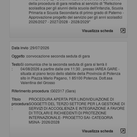
della procedura di gara relativa al servizio di "Refezione
scolastica per gli alunni della scuola dell'infanzia, Scuola
Primaria e Scuola Secondaria di primo grado di Paterno -
Approvazione progetto del servizio per gli anni scolastici
2026/2027 - 2027/2028 - 2028/2029"
Visualizza scheda
Data invio :
29/07/2026
Oggetto :
convocazione seconda seduta di gara
Testo
Si comunica che la seconda seduta di gara si terrà il
:
04/08/2026 a partire dalle ore 11:30 , presso lAREA GARE -
situata al piano terzo dello stabile della Provincia di Potenza
sito in Piazza Mario Pagano, 1 85100 Potenza. Dott.ssa
Valentina del Grosso
Riferimento procedura :
G02317 (Gara)
Titolo
PROCEDURA APERTA PER LINDIVIDUAZIONE DI
procedura
SOGGETTI DEL TERZO SETTORE PER LA GESTIONE DI
:
SERVIZI DI ACCOGLIENZA E INTEGRAZIONE A FAVORE
DI TITOLARI E RICHIEDENTI DI PROTEZIONE
INTERNAZIONALE- PROGETTO SAI- CATEGORIA
MSNA- 2026/2028
Visualizza scheda