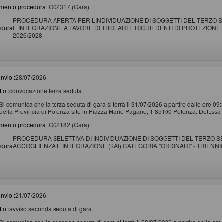
imento procedura :
G02317 (Gara)
PROCEDURA APERTA PER LINDIVIDUAZIONE DI SOGGETTI DEL TERZO S
edura
E INTEGRAZIONE A FAVORE DI TITOLARI E RICHIEDENTI DI PROTEZION
2026/2028
invio :
28/07/2026
to :
convocazione terza seduta
Si comunica che la terza seduta di gara si terrà il 31/07/2026 a partire dalle ore 09
della Provincia di Potenza sito in Piazza Mario Pagano, 1 85100 Potenza. Dott.ssa
imento procedura :
G02182 (Gara)
PROCEDURA SELETTIVA DI INDIVIDUAZIONE DI SOGGETTI DEL TERZO 
edura
ACCOGLIENZA E INTEGRAZIONE (SAI) CATEGORIA "ORDINARI" - TRIENNIO 
invio :
21/07/2026
to :
avviso seconda seduta di gara
Si comunica che la seconda seduta di gara si terrà il 28/07/2026 a partire dalle or