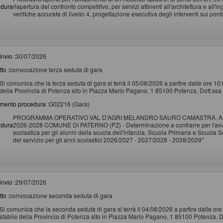
edura
riapertura del confronto competitivo, per servizi attinenti all'architettura e all'
verifiche accurate di livello 4, progettazione esecutiva degli interventi sui pon
invio :
30/07/2026
to :
convocazione terza seduta di gara
Si comunica che la terza seduta di gara si terrà il 05/08/2026 a partire dalle ore 10
della Provincia di Potenza sito in Piazza Mario Pagano, 1 85100 Potenza. Dott.ssa
imento procedura :
G02216 (Gara)
PROGRAMMA OPERATIVO VAL D'AGRI MELANDRO SAURO CAMASTRA. A
edura
2026-2028 COMUNE DI PATERNO (PZ) - Determinazione a contrarre per l'avvio d
scolastica per gli alunni della scuola dell'infanzia, Scuola Primaria e Scuola
del servizio per gli anni scolastici 2026/2027 - 2027/2028 - 2028/2029"
invio :
29/07/2026
to :
convocazione seconda seduta di gara
Si comunica che la seconda seduta di gara si terrà il 04/08/2026 a partire dalle or
stabile della Provincia di Potenza sito in Piazza Mario Pagano, 1 85100 Potenza. D