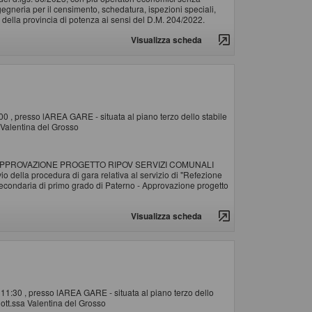
ingegneria per il censimento, schedatura, ispezioni speciali,
ti della provincia di potenza ai sensi del D.M. 204/2022.
Visualizza scheda
:00 , presso lAREA GARE - situata al piano terzo dello stabile
 Valentina del Grosso
PPROVAZIONE PROGETTO RIPOV SERVIZI COMUNALI
ella procedura di gara relativa al servizio di "Refezione
 Secondaria di primo grado di Paterno - Approvazione progetto
Visualizza scheda
e 11:30 , presso lAREA GARE - situata al piano terzo dello
ott.ssa Valentina del Grosso