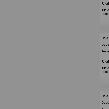
Rifer
Titolo
proc
:
Data 
Ogget
Testo
:
Rifer
Titolo
proc
:
Data 
Ogget
Testo