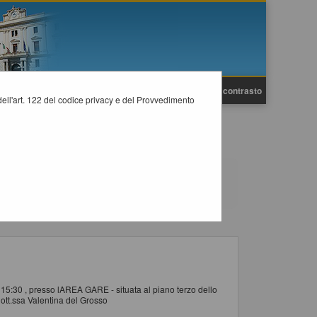
A
A
Grafica
Testo
Alto contrasto
A
i dell'art. 122 del codice privacy e del Provvedimento
ti di dettaglio delle procedure oggetto delle comunicazioni
e 15:30 , presso lAREA GARE - situata al piano terzo dello
ott.ssa Valentina del Grosso