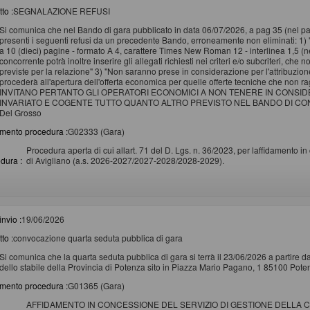
to :
SEGNALAZIONE REFUSI
Si comunica che nel Bando di gara pubblicato in data 06/07/2026, a pag 35 (nel para
presenti i seguenti refusi da un precedente Bando, erroneamente non eliminati: 1
a 10 (dieci) pagine - formato A 4, carattere Times New Roman 12 - interlinea 1,5 (nel
concorrente potrà inoltre inserire gli allegati richiesti nei criteri e/o subcriteri, c
previste per la relazione" 3) "Non saranno prese in considerazione per l'attribuzio
procederà all'apertura dell'offerta economica per quelle offerte tecniche che non r
INVITANO PERTANTO GLI OPERATORI ECONOMICI A NON TENERE IN CONS
INVARIATO E COGENTE TUTTO QUANTO ALTRO PREVISTO NEL BANDO DI CONCES
Del Grosso
imento procedura :
G02333 (Gara)
Procedura aperta di cui allart. 71 del D. Lgs. n. 36/2023, per laffidamento 
dura :
di Avigliano (a.s. 2026-2027/2027-2028/2028-2029).
invio :
19/06/2026
to :
convocazione quarta seduta pubblica di gara
Si comunica che la quarta seduta pubblica di gara si terrà il 23/06/2026 a partire d
dello stabile della Provincia di Potenza sito in Piazza Mario Pagano, 1 85100 Pote
imento procedura :
G01365 (Gara)
AFFIDAMENTO IN CONCESSIONE DEL SERVIZIO DI GESTIONE DELLA CA