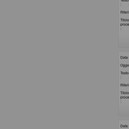
:
Rifer
Titolo
proc
:
Data 
Ogget
Testo
:
Rifer
Titolo
proc
:
Data 