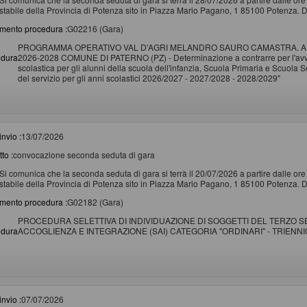
stabile della Provincia di Potenza sito in Piazza Mario Pagano, 1 85100 Potenza. D
imento procedura :
G02216 (Gara)
PROGRAMMA OPERATIVO VAL D'AGRI MELANDRO SAURO CAMASTRA. A
edura
2026-2028 COMUNE DI PATERNO (PZ) - Determinazione a contrarre per l'avvio d
scolastica per gli alunni della scuola dell'infanzia, Scuola Primaria e Scuola
del servizio per gli anni scolastici 2026/2027 - 2027/2028 - 2028/2029"
invio :
13/07/2026
to :
convocazione seconda seduta di gara
Si comunica che la seconda seduta di gara si terrà il 20/07/2026 a partire dalle or
stabile della Provincia di Potenza sito in Piazza Mario Pagano, 1 85100 Potenza. D
imento procedura :
G02182 (Gara)
PROCEDURA SELETTIVA DI INDIVIDUAZIONE DI SOGGETTI DEL TERZO 
edura
ACCOGLIENZA E INTEGRAZIONE (SAI) CATEGORIA "ORDINARI" - TRIENNIO 
invio :
07/07/2026