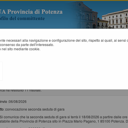
mente necessari alla navigazione e configurazione del sito, rispetto ai quali, ai sens
consenso da parte dell'interessato.
 nel sito mediante cookie.
EWS
Elenco delle comunicazioni pubblicate nel portale negli ultimi 60 giorni. I da
sono consultabili selezionando il collegamento "Visualizza Scheda".
rca ha restituito 11 risultati.
invio :
06/08/2026
to :
convocazione seconda seduta di gara
Si comunica che la seconda seduta di gara si terrà il 18/08/2026 a partire dalle or
stabile della Provincia di Potenza sito in Piazza Mario Pagano, 1 85100 Potenza. D