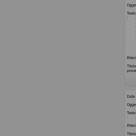
Ogget
Testo
:
Rifer
Titolo
proce
Data 
Ogget
Testo
:
Rifer
Titolo