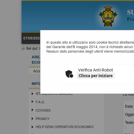
07/08/2026 12:08
In questo sito si utilizzano solo cookie tecnici stretta
del Garante dell'8 maggio 2014, non è richiesto alcun 
Sei qui:
Home
»
Informazioni
»
News
Nessun dato personale degli utenti viene memorizzato
AREA RISERVATA OPERATORE
N
ECONOMICO
Verifica Anti-Robot
Accedi - Registrati
Clicca per iniziare
INFORMAZIONI
ISTRUZIONI E MANUALI
La rice
F.A.Q.
Data 
COOKIES
Ogget
PRIVACY
Testo
:
HELP DESK OPERATORI ECONOMICI