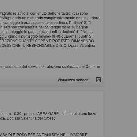
grafo relativo al contenuto dell'offerta tecnica) sono
) "sviluppando un elaborato complessivamente non superiore
 conteggio è esclusa solo la copertina e l'indice)" 2) "Il
he non saranno considerate nel conteggio delle 10 pagine
ne di punteggio le pagine eccedenti la decima" 4) " Non si
aggiungano il punteggio minimo di 40(quaranta) punti" SI
IDERAZIONE QUANTO SOPRA RIPORTATO, RIMANENDO
SIONE. IL RESPONSABILE DI E.Q. Dr.ssa Valentina
in concessione del servizio di refezione scolastica del Comune
Visualizza scheda
alle ore 10:30 , presso lAREA GARE - situata al piano terzo
nza. Dott.ssa Valentina del Grosso
SA DI RIPOSO PER ANZIANI SITA NELLIMMOBILE