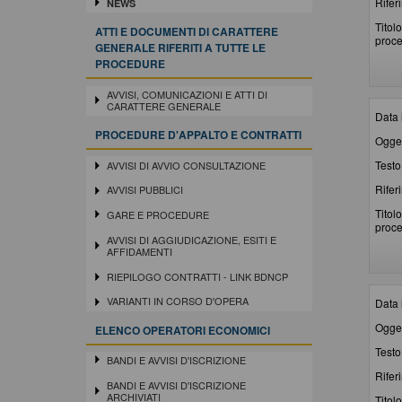
Rifer
NEWS
Titolo
ATTI E DOCUMENTI DI CARATTERE
proce
GENERALE RIFERITI A TUTTE LE
PROCEDURE
AVVISI, COMUNICAZIONI E ATTI DI
CARATTERE GENERALE
Data 
PROCEDURE D'APPALTO E CONTRATTI
Ogget
Testo 
AVVISI DI AVVIO CONSULTAZIONE
Rifer
AVVISI PUBBLICI
Titolo
GARE E PROCEDURE
proce
AVVISI DI AGGIUDICAZIONE, ESITI E
AFFIDAMENTI
RIEPILOGO CONTRATTI - LINK BDNCP
VARIANTI IN CORSO D'OPERA
Data 
Ogget
ELENCO OPERATORI ECONOMICI
Testo 
BANDI E AVVISI D'ISCRIZIONE
Rifer
BANDI E AVVISI D'ISCRIZIONE
ARCHIVIATI
Titolo