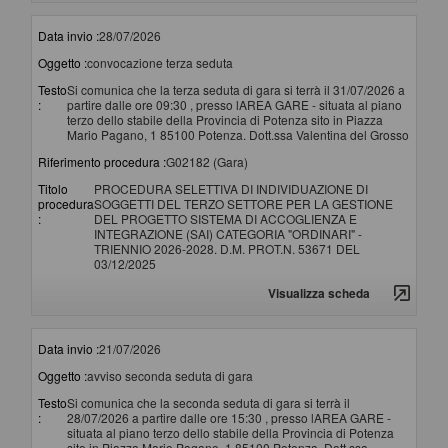
Data invio :
28/07/2026
Oggetto :
convocazione terza seduta
Testo
Si comunica che la terza seduta di gara si terrà il 31/07/2026 a
:
partire dalle ore 09:30 , presso lAREA GARE - situata al piano
terzo dello stabile della Provincia di Potenza sito in Piazza
Mario Pagano, 1 85100 Potenza. Dott.ssa Valentina del Grosso
Riferimento procedura :
G02182 (Gara)
Titolo
PROCEDURA SELETTIVA DI INDIVIDUAZIONE DI
procedura
SOGGETTI DEL TERZO SETTORE PER LA GESTIONE
:
DEL PROGETTO SISTEMA DI ACCOGLIENZA E
INTEGRAZIONE (SAI) CATEGORIA "ORDINARI" -
TRIENNIO 2026-2028. D.M. PROT.N. 53671 DEL
03/12/2025
Visualizza scheda
Data invio :
21/07/2026
Oggetto :
avviso seconda seduta di gara
Testo
Si comunica che la seconda seduta di gara si terrà il
:
28/07/2026 a partire dalle ore 15:30 , presso lAREA GARE -
situata al piano terzo dello stabile della Provincia di Potenza
sito in Piazza Mario Pagano, 1 85100 Potenza. Dott.ssa