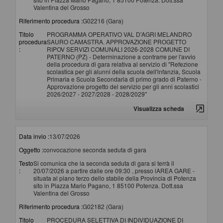
Valentina del Grosso
Riferimento procedura :
G02216 (Gara)
Titolo
PROGRAMMA OPERATIVO VAL D'AGRI MELANDRO
procedura
SAURO CAMASTRA. APPROVAZIONE PROGETTO
:
RIPOV SERVIZI COMUNALI 2026-2028 COMUNE DI
PATERNO (PZ) - Determinazione a contrarre per l'avvio
della procedura di gara relativa al servizio di "Refezione
scolastica per gli alunni della scuola dell'infanzia, Scuola
Primaria e Scuola Secondaria di primo grado di Paterno -
Approvazione progetto del servizio per gli anni scolastici
2026/2027 - 2027/2028 - 2028/2029"
Visualizza scheda
Data invio :
13/07/2026
Oggetto :
convocazione seconda seduta di gara
Testo
Si comunica che la seconda seduta di gara si terrà il
:
20/07/2026 a partire dalle ore 09:30 , presso lAREA GARE -
situata al piano terzo dello stabile della Provincia di Potenza
sito in Piazza Mario Pagano, 1 85100 Potenza. Dott.ssa
Valentina del Grosso
Riferimento procedura :
G02182 (Gara)
Titolo
PROCEDURA SELETTIVA DI INDIVIDUAZIONE DI