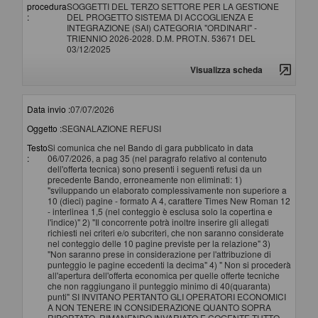
procedura
SOGGETTI DEL TERZO SETTORE PER LA GESTIONE
:
DEL PROGETTO SISTEMA DI ACCOGLIENZA E
INTEGRAZIONE (SAI) CATEGORIA "ORDINARI" -
TRIENNIO 2026-2028. D.M. PROT.N. 53671 DEL
03/12/2025
Visualizza scheda
Data invio :
07/07/2026
Oggetto :
SEGNALAZIONE REFUSI
Testo
Si comunica che nel Bando di gara pubblicato in data
:
06/07/2026, a pag 35 (nel paragrafo relativo al contenuto
dell'offerta tecnica) sono presenti i seguenti refusi da un
precedente Bando, erroneamente non eliminati: 1)
"sviluppando un elaborato complessivamente non superiore a
10 (dieci) pagine - formato A 4, carattere Times New Roman 12
- interlinea 1,5 (nel conteggio è esclusa solo la copertina e
l'indice)" 2) "Il concorrente potrà inoltre inserire gli allegati
richiesti nei criteri e/o subcriteri, che non saranno considerate
nel conteggio delle 10 pagine previste per la relazione" 3)
"Non saranno prese in considerazione per l'attribuzione di
punteggio le pagine eccedenti la decima" 4) " Non si procederà
all'apertura dell'offerta economica per quelle offerte tecniche
che non raggiungano il punteggio minimo di 40(quaranta)
punti" SI INVITANO PERTANTO GLI OPERATORI ECONOMICI
A NON TENERE IN CONSIDERAZIONE QUANTO SOPRA
RIPORTATO, RIMANENDO INVARIATO E COGENTE TUTTO