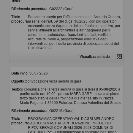
Testo :
Riferimento procedura :
G02222 (Gara)
Titolo
Procedura aperta per l'affidamento di un Accordo Quadro,
procedura
ai sensi dell'art. 59 del d.lgs. 36/2023, con più operatori
:
economici senza riapertura del confronto competitivo, per
servizi attinenti all'architettura e all'ingegneria per il
censimento, schedatura, ispezioni speciali, verifiche
accurate di livello 4, progettazione esecutiva degli
interventi sui ponti della provincia di potenza ai sensi del
D.M. 204/2022.
Visualizza scheda
Data invio :
30/07/2026
Oggetto :
convocazione terza seduta di gara
Testo
Si comunica che la terza seduta di gara si terrà il 05/08/2026 a
:
partire dalle ore 10:00 , presso lAREA GARE - situata al piano
terzo dello stabile della Provincia di Potenza sito in Piazza
Mario Pagano, 1 85100 Potenza. Dott.ssa Valentina del Grosso
Riferimento procedura :
G02216 (Gara)
Titolo
PROGRAMMA OPERATIVO VAL D'AGRI MELANDRO
procedura
SAURO CAMASTRA. APPROVAZIONE PROGETTO
:
RIPOV SERVIZI COMUNALI 2026-2028 COMUNE DI
PATERNO (PZ) - Determinazione a contrarre per l'avvio