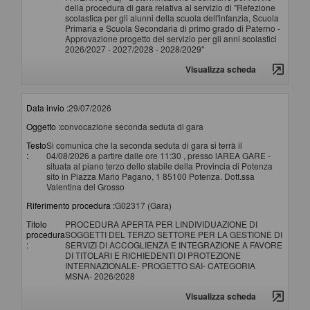
della procedura di gara relativa al servizio di "Refezione
scolastica per gli alunni della scuola dell'infanzia, Scuola
Primaria e Scuola Secondaria di primo grado di Paterno -
Approvazione progetto del servizio per gli anni scolastici
2026/2027 - 2027/2028 - 2028/2029"
Visualizza scheda
Data invio :
29/07/2026
Oggetto :
convocazione seconda seduta di gara
Testo
Si comunica che la seconda seduta di gara si terrà il
:
04/08/2026 a partire dalle ore 11:30 , presso lAREA GARE -
situata al piano terzo dello stabile della Provincia di Potenza
sito in Piazza Mario Pagano, 1 85100 Potenza. Dott.ssa
Valentina del Grosso
Riferimento procedura :
G02317 (Gara)
Titolo
PROCEDURA APERTA PER LINDIVIDUAZIONE DI
procedura
SOGGETTI DEL TERZO SETTORE PER LA GESTIONE DI
:
SERVIZI DI ACCOGLIENZA E INTEGRAZIONE A FAVORE
DI TITOLARI E RICHIEDENTI DI PROTEZIONE
INTERNAZIONALE- PROGETTO SAI- CATEGORIA
MSNA- 2026/2028
Visualizza scheda