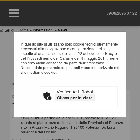
09/08/2026 07:22
Sei qui:
Home
»
Informazioni
»
News
NEWS
In questo sito si utilizzano solo cookie tecnici strettamente
necessari alla navigazione e configurazione del sito,
rispetto ai quali, ai sensi dell'art. 122 del codice privacy e
Elenco delle comunicazioni pubblicate nel portale negli
del Provvedimento del Garante dell'8 maggio 2014, non è
ultimi 60 giorni. I dati di dettaglio delle procedure
richiesto alcun consenso da parte dell'interessato.
oggetto delle comunicazioni sono consultabili
Nessun dato personale degli utenti viene memorizzato nel
selezionando il collegamento "Visualizza Scheda".
sito mediante cookie.
La ricerca ha restituito 11 risultati.
Verifica Anti-Robot
Data invio :
06/08/2026
Clicca per iniziare
Oggetto :
convocazione seconda seduta di gara
Testo
Si comunica che la seconda seduta di gara si terrà il
:
18/08/2026 a partire dalle ore 15:30 , presso lAREA GARE -
situata al piano terzo dello stabile della Provincia di Potenza
sito in Piazza Mario Pagano, 1 85100 Potenza. Dott.ssa
Valentina del Grosso