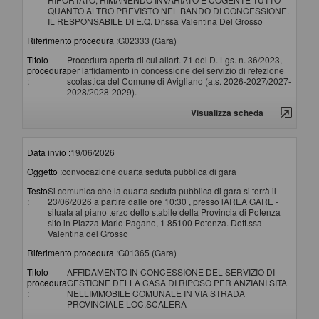
QUANTO ALTRO PREVISTO NEL BANDO DI CONCESSIONE.
IL RESPONSABILE DI E.Q. Dr.ssa Valentina Del Grosso
Riferimento procedura :
G02333 (Gara)
Titolo
Procedura aperta di cui allart. 71 del D. Lgs. n. 36/2023,
procedura
per laffidamento in concessione del servizio di refezione
:
scolastica del Comune di Avigliano (a.s. 2026-2027/2027-
2028/2028-2029).
Visualizza scheda
Data invio :
19/06/2026
Oggetto :
convocazione quarta seduta pubblica di gara
Testo
Si comunica che la quarta seduta pubblica di gara si terrà il
:
23/06/2026 a partire dalle ore 10:30 , presso lAREA GARE -
situata al piano terzo dello stabile della Provincia di Potenza
sito in Piazza Mario Pagano, 1 85100 Potenza. Dott.ssa
Valentina del Grosso
Riferimento procedura :
G01365 (Gara)
Titolo
AFFIDAMENTO IN CONCESSIONE DEL SERVIZIO DI
procedura
GESTIONE DELLA CASA DI RIPOSO PER ANZIANI SITA
:
NELLIMMOBILE COMUNALE IN VIA STRADA
PROVINCIALE LOC.SCALERA