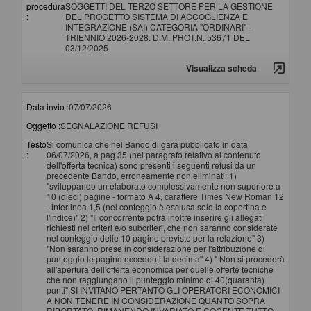
procedura
SOGGETTI DEL TERZO SETTORE PER LA GESTIONE
:
DEL PROGETTO SISTEMA DI ACCOGLIENZA E
INTEGRAZIONE (SAI) CATEGORIA "ORDINARI" -
TRIENNIO 2026-2028. D.M. PROT.N. 53671 DEL
03/12/2025
Visualizza scheda
Data invio :
07/07/2026
Oggetto :
SEGNALAZIONE REFUSI
Testo
Si comunica che nel Bando di gara pubblicato in data
:
06/07/2026, a pag 35 (nel paragrafo relativo al contenuto
dell'offerta tecnica) sono presenti i seguenti refusi da un
precedente Bando, erroneamente non eliminati: 1)
"sviluppando un elaborato complessivamente non superiore a
10 (dieci) pagine - formato A 4, carattere Times New Roman 12
- interlinea 1,5 (nel conteggio è esclusa solo la copertina e
l'indice)" 2) "Il concorrente potrà inoltre inserire gli allegati
richiesti nei criteri e/o subcriteri, che non saranno considerate
nel conteggio delle 10 pagine previste per la relazione" 3)
"Non saranno prese in considerazione per l'attribuzione di
punteggio le pagine eccedenti la decima" 4) " Non si procederà
all'apertura dell'offerta economica per quelle offerte tecniche
che non raggiungano il punteggio minimo di 40(quaranta)
punti" SI INVITANO PERTANTO GLI OPERATORI ECONOMICI
A NON TENERE IN CONSIDERAZIONE QUANTO SOPRA
RIPORTATO, RIMANENDO INVARIATO E COGENTE TUTTO