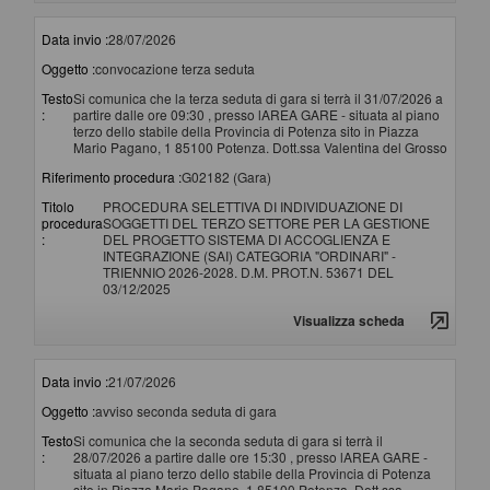
Data invio :
28/07/2026
Oggetto :
convocazione terza seduta
Testo
Si comunica che la terza seduta di gara si terrà il 31/07/2026 a
:
partire dalle ore 09:30 , presso lAREA GARE - situata al piano
terzo dello stabile della Provincia di Potenza sito in Piazza
Mario Pagano, 1 85100 Potenza. Dott.ssa Valentina del Grosso
Riferimento procedura :
G02182 (Gara)
Titolo
PROCEDURA SELETTIVA DI INDIVIDUAZIONE DI
procedura
SOGGETTI DEL TERZO SETTORE PER LA GESTIONE
:
DEL PROGETTO SISTEMA DI ACCOGLIENZA E
INTEGRAZIONE (SAI) CATEGORIA "ORDINARI" -
TRIENNIO 2026-2028. D.M. PROT.N. 53671 DEL
03/12/2025
Visualizza scheda
Data invio :
21/07/2026
Oggetto :
avviso seconda seduta di gara
Testo
Si comunica che la seconda seduta di gara si terrà il
:
28/07/2026 a partire dalle ore 15:30 , presso lAREA GARE -
situata al piano terzo dello stabile della Provincia di Potenza
sito in Piazza Mario Pagano, 1 85100 Potenza. Dott.ssa