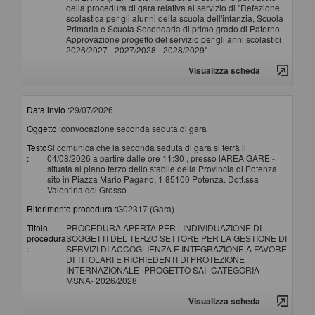
della procedura di gara relativa al servizio di "Refezione
scolastica per gli alunni della scuola dell'infanzia, Scuola
Primaria e Scuola Secondaria di primo grado di Paterno -
Approvazione progetto del servizio per gli anni scolastici
2026/2027 - 2027/2028 - 2028/2029"
Visualizza scheda
Data invio :
29/07/2026
Oggetto :
convocazione seconda seduta di gara
Testo
Si comunica che la seconda seduta di gara si terrà il
:
04/08/2026 a partire dalle ore 11:30 , presso lAREA GARE -
situata al piano terzo dello stabile della Provincia di Potenza
sito in Piazza Mario Pagano, 1 85100 Potenza. Dott.ssa
Valentina del Grosso
Riferimento procedura :
G02317 (Gara)
Titolo
PROCEDURA APERTA PER LINDIVIDUAZIONE DI
procedura
SOGGETTI DEL TERZO SETTORE PER LA GESTIONE DI
:
SERVIZI DI ACCOGLIENZA E INTEGRAZIONE A FAVORE
DI TITOLARI E RICHIEDENTI DI PROTEZIONE
INTERNAZIONALE- PROGETTO SAI- CATEGORIA
MSNA- 2026/2028
Visualizza scheda