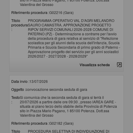
Valentina del Grosso
Riferimento procedura :
G02216 (Gara)
Titolo
PROGRAMMA OPERATIVO VAL D'AGRI MELANDRO
procedura
SAURO CAMASTRA. APPROVAZIONE PROGETTO
:
RIPOV SERVIZI COMUNALI 2026-2028 COMUNE DI
PATERNO (PZ) - Determinazione a contrarre per l'avvio
della procedura di gara relativa al servizio di "Refezione
scolastica per gli alunni della scuola dell'infanzia, Scuola
Primaria e Scuola Secondaria di primo grado di Paterno -
Approvazione progetto del servizio per gli anni scolastici
2026/2027 - 2027/2028 - 2028/2029"
Visualizza scheda
Data invio :
13/07/2026
Oggetto :
convocazione seconda seduta di gara
Testo
Si comunica che la seconda seduta di gara si terrà il
:
20/07/2026 a partire dalle ore 09:30 , presso lAREA GARE -
situata al piano terzo dello stabile della Provincia di Potenza
sito in Piazza Mario Pagano, 1 85100 Potenza. Dott.ssa
Valentina del Grosso
Riferimento procedura :
G02182 (Gara)
Titolo
PROCEDURA SELETTIVA DI INDIVIDUAZIONE DI