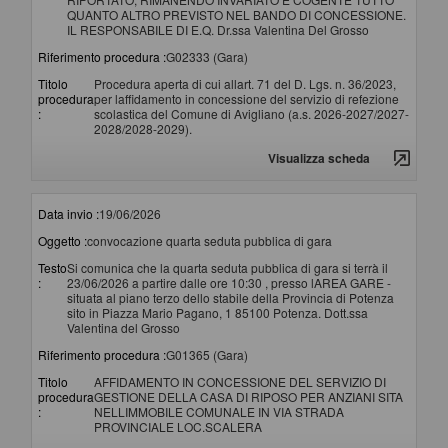
QUANTO ALTRO PREVISTO NEL BANDO DI CONCESSIONE.
IL RESPONSABILE DI E.Q. Dr.ssa Valentina Del Grosso
Riferimento procedura :
G02333 (Gara)
Titolo
Procedura aperta di cui allart. 71 del D. Lgs. n. 36/2023,
procedura
per laffidamento in concessione del servizio di refezione
:
scolastica del Comune di Avigliano (a.s. 2026-2027/2027-
2028/2028-2029).
Visualizza scheda
Data invio :
19/06/2026
Oggetto :
convocazione quarta seduta pubblica di gara
Testo
Si comunica che la quarta seduta pubblica di gara si terrà il
:
23/06/2026 a partire dalle ore 10:30 , presso lAREA GARE -
situata al piano terzo dello stabile della Provincia di Potenza
sito in Piazza Mario Pagano, 1 85100 Potenza. Dott.ssa
Valentina del Grosso
Riferimento procedura :
G01365 (Gara)
Titolo
AFFIDAMENTO IN CONCESSIONE DEL SERVIZIO DI
procedura
GESTIONE DELLA CASA DI RIPOSO PER ANZIANI SITA
:
NELLIMMOBILE COMUNALE IN VIA STRADA
PROVINCIALE LOC.SCALERA