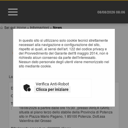
08/08/2026 08:06
Sei qui:
Home
»
Informazioni
»
News
NEWS
In questo sito si utilizzano solo cookie tecnici strettamente
necessari alla navigazione e configurazione del sito,
rispetto ai quali, ai sensi dell'art. 122 del codice privacy e
Elenco delle comunicazioni pubblicate nel portale negli
del Provvedimento del Garante dell'8 maggio 2014, non è
ultimi 60 giorni. I dati di dettaglio delle procedure
richiesto alcun consenso da parte dell'interessato.
oggetto delle comunicazioni sono consultabili
Nessun dato personale degli utenti viene memorizzato nel
selezionando il collegamento "Visualizza Scheda".
sito mediante cookie.
La ricerca ha restituito 11 risultati.
Verifica Anti-Robot
Data invio :
06/08/2026
Clicca per iniziare
Oggetto :
convocazione seconda seduta di gara
Testo
Si comunica che la seconda seduta di gara si terrà il
:
18/08/2026 a partire dalle ore 15:30 , presso lAREA GARE -
situata al piano terzo dello stabile della Provincia di Potenza
sito in Piazza Mario Pagano, 1 85100 Potenza. Dott.ssa
Valentina del Grosso