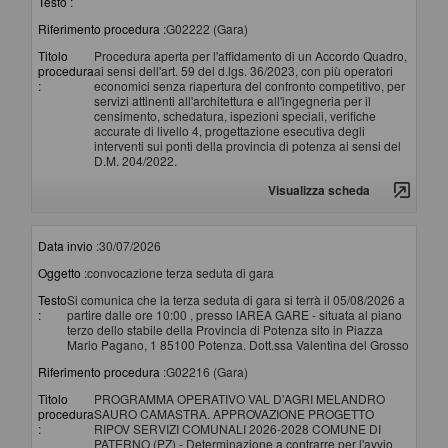
Testo :
Riferimento procedura :
G02222 (Gara)
Titolo
Procedura aperta per l'affidamento di un Accordo Quadro,
procedura
ai sensi dell'art. 59 del d.lgs. 36/2023, con più operatori
:
economici senza riapertura del confronto competitivo, per
servizi attinenti all'architettura e all'ingegneria per il
censimento, schedatura, ispezioni speciali, verifiche
accurate di livello 4, progettazione esecutiva degli
interventi sui ponti della provincia di potenza ai sensi del
D.M. 204/2022.
Visualizza scheda
Data invio :
30/07/2026
Oggetto :
convocazione terza seduta di gara
Testo
Si comunica che la terza seduta di gara si terrà il 05/08/2026 a
:
partire dalle ore 10:00 , presso lAREA GARE - situata al piano
terzo dello stabile della Provincia di Potenza sito in Piazza
Mario Pagano, 1 85100 Potenza. Dott.ssa Valentina del Grosso
Riferimento procedura :
G02216 (Gara)
Titolo
PROGRAMMA OPERATIVO VAL D'AGRI MELANDRO
procedura
SAURO CAMASTRA. APPROVAZIONE PROGETTO
:
RIPOV SERVIZI COMUNALI 2026-2028 COMUNE DI
PATERNO (PZ) - Determinazione a contrarre per l'avvio