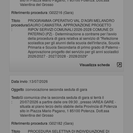
Valentina del Grosso
Riferimento procedura :
G02216 (Gara)
Titolo
PROGRAMMA OPERATIVO VAL D'AGRI MELANDRO
procedura
SAURO CAMASTRA. APPROVAZIONE PROGETTO
:
RIPOV SERVIZI COMUNALI 2026-2028 COMUNE DI
PATERNO (PZ) - Determinazione a contrarre per l'avvio
della procedura di gara relativa al servizio di "Refezione
scolastica per gli alunni della scuola dell'infanzia, Scuola
Primaria e Scuola Secondaria di primo grado di Paterno -
Approvazione progetto del servizio per gli anni scolastici
2026/2027 - 2027/2028 - 2028/2029"
Visualizza scheda
Data invio :
13/07/2026
Oggetto :
convocazione seconda seduta di gara
Testo
Si comunica che la seconda seduta di gara si terrà il
:
20/07/2026 a partire dalle ore 09:30 , presso lAREA GARE -
situata al piano terzo dello stabile della Provincia di Potenza
sito in Piazza Mario Pagano, 1 85100 Potenza. Dott.ssa
Valentina del Grosso
Riferimento procedura :
G02182 (Gara)
Titolo
PROCEDURA SELETTIVA DI INDIVIDUAZIONE DI