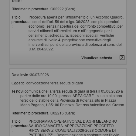
Testo :
Riferimento procedura :
G02222 (Gara)
Titolo
Procedura aperta per l'affidamento di un Accordo Quadro,
procedura
ai sensi dell'art. 59 del d.lgs. 36/2023, con più operatori
:
economici senza riapertura del confronto competitivo, per
servizi attinenti all'architettura e all'ingegneria per il
censimento, schedatura, ispezioni speciali, verifiche
accurate di livello 4, progettazione esecutiva degli
interventi sui ponti della provincia di potenza ai sensi del
D.M. 204/2022.
Visualizza scheda
Data invio :
30/07/2026
Oggetto :
convocazione terza seduta di gara
Testo
Si comunica che la terza seduta di gara si terrà il 05/08/2026 a
:
partire dalle ore 10:00 , presso lAREA GARE - situata al piano
terzo dello stabile della Provincia di Potenza sito in Piazza
Mario Pagano, 1 85100 Potenza. Dott.ssa Valentina del Grosso
Riferimento procedura :
G02216 (Gara)
Titolo
PROGRAMMA OPERATIVO VAL D'AGRI MELANDRO
procedura
SAURO CAMASTRA. APPROVAZIONE PROGETTO
:
RIPOV SERVIZI COMUNALI 2026-2028 COMUNE DI
PATERNO (PZ) - Determinazione a contrarre per l'avvio