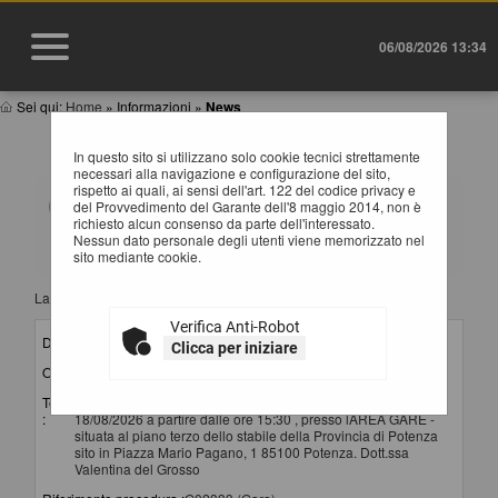
06/08/2026 13:34
Sei qui:
Home
»
Informazioni
»
News
NEWS
In questo sito si utilizzano solo cookie tecnici strettamente
necessari alla navigazione e configurazione del sito,
rispetto ai quali, ai sensi dell'art. 122 del codice privacy e
Elenco delle comunicazioni pubblicate nel portale negli
del Provvedimento del Garante dell'8 maggio 2014, non è
ultimi 60 giorni. I dati di dettaglio delle procedure
richiesto alcun consenso da parte dell'interessato.
oggetto delle comunicazioni sono consultabili
Nessun dato personale degli utenti viene memorizzato nel
selezionando il collegamento "Visualizza Scheda".
sito mediante cookie.
La ricerca ha restituito 11 risultati.
Verifica Anti-Robot
Data invio :
06/08/2026
Clicca per iniziare
Oggetto :
convocazione seconda seduta di gara
Testo
Si comunica che la seconda seduta di gara si terrà il
:
18/08/2026 a partire dalle ore 15:30 , presso lAREA GARE -
situata al piano terzo dello stabile della Provincia di Potenza
sito in Piazza Mario Pagano, 1 85100 Potenza. Dott.ssa
Valentina del Grosso