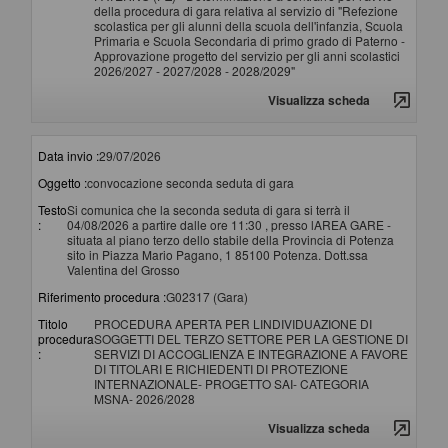
della procedura di gara relativa al servizio di "Refezione
scolastica per gli alunni della scuola dell'infanzia, Scuola
Primaria e Scuola Secondaria di primo grado di Paterno -
Approvazione progetto del servizio per gli anni scolastici
2026/2027 - 2027/2028 - 2028/2029"
Visualizza scheda
Data invio :
29/07/2026
Oggetto :
convocazione seconda seduta di gara
Testo
Si comunica che la seconda seduta di gara si terrà il
:
04/08/2026 a partire dalle ore 11:30 , presso lAREA GARE -
situata al piano terzo dello stabile della Provincia di Potenza
sito in Piazza Mario Pagano, 1 85100 Potenza. Dott.ssa
Valentina del Grosso
Riferimento procedura :
G02317 (Gara)
Titolo
PROCEDURA APERTA PER LINDIVIDUAZIONE DI
procedura
SOGGETTI DEL TERZO SETTORE PER LA GESTIONE DI
:
SERVIZI DI ACCOGLIENZA E INTEGRAZIONE A FAVORE
DI TITOLARI E RICHIEDENTI DI PROTEZIONE
INTERNAZIONALE- PROGETTO SAI- CATEGORIA
MSNA- 2026/2028
Visualizza scheda