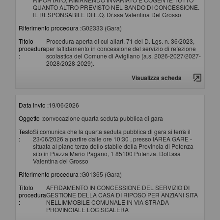
QUANTO ALTRO PREVISTO NEL BANDO DI CONCESSIONE.
IL RESPONSABILE DI E.Q. Dr.ssa Valentina Del Grosso
Riferimento procedura :
G02333 (Gara)
Titolo
Procedura aperta di cui allart. 71 del D. Lgs. n. 36/2023,
procedura
per laffidamento in concessione del servizio di refezione
:
scolastica del Comune di Avigliano (a.s. 2026-2027/2027-
2028/2028-2029).
Visualizza scheda
Data invio :
19/06/2026
Oggetto :
convocazione quarta seduta pubblica di gara
Testo
Si comunica che la quarta seduta pubblica di gara si terrà il
:
23/06/2026 a partire dalle ore 10:30 , presso lAREA GARE -
situata al piano terzo dello stabile della Provincia di Potenza
sito in Piazza Mario Pagano, 1 85100 Potenza. Dott.ssa
Valentina del Grosso
Riferimento procedura :
G01365 (Gara)
Titolo
AFFIDAMENTO IN CONCESSIONE DEL SERVIZIO DI
procedura
GESTIONE DELLA CASA DI RIPOSO PER ANZIANI SITA
:
NELLIMMOBILE COMUNALE IN VIA STRADA
PROVINCIALE LOC.SCALERA