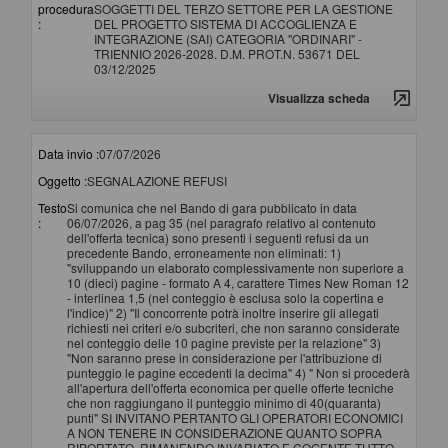
procedura
SOGGETTI DEL TERZO SETTORE PER LA GESTIONE
:
DEL PROGETTO SISTEMA DI ACCOGLIENZA E
INTEGRAZIONE (SAI) CATEGORIA "ORDINARI" -
TRIENNIO 2026-2028. D.M. PROT.N. 53671 DEL
03/12/2025
Visualizza scheda
Data invio :
07/07/2026
Oggetto :
SEGNALAZIONE REFUSI
Testo
Si comunica che nel Bando di gara pubblicato in data
:
06/07/2026, a pag 35 (nel paragrafo relativo al contenuto
dell'offerta tecnica) sono presenti i seguenti refusi da un
precedente Bando, erroneamente non eliminati: 1)
"sviluppando un elaborato complessivamente non superiore a
10 (dieci) pagine - formato A 4, carattere Times New Roman 12
- interlinea 1,5 (nel conteggio è esclusa solo la copertina e
l'indice)" 2) "Il concorrente potrà inoltre inserire gli allegati
richiesti nei criteri e/o subcriteri, che non saranno considerate
nel conteggio delle 10 pagine previste per la relazione" 3)
"Non saranno prese in considerazione per l'attribuzione di
punteggio le pagine eccedenti la decima" 4) " Non si procederà
all'apertura dell'offerta economica per quelle offerte tecniche
che non raggiungano il punteggio minimo di 40(quaranta)
punti" SI INVITANO PERTANTO GLI OPERATORI ECONOMICI
A NON TENERE IN CONSIDERAZIONE QUANTO SOPRA
RIPORTATO, RIMANENDO INVARIATO E COGENTE TUTTO