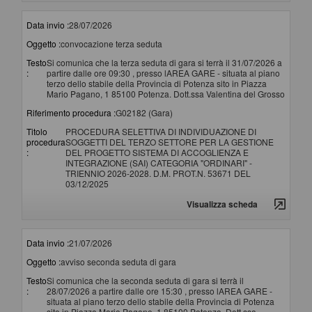
Data invio :
28/07/2026
Oggetto :
convocazione terza seduta
Testo
Si comunica che la terza seduta di gara si terrà il 31/07/2026 a
:
partire dalle ore 09:30 , presso lAREA GARE - situata al piano
terzo dello stabile della Provincia di Potenza sito in Piazza
Mario Pagano, 1 85100 Potenza. Dott.ssa Valentina del Grosso
Riferimento procedura :
G02182 (Gara)
Titolo
PROCEDURA SELETTIVA DI INDIVIDUAZIONE DI
procedura
SOGGETTI DEL TERZO SETTORE PER LA GESTIONE
:
DEL PROGETTO SISTEMA DI ACCOGLIENZA E
INTEGRAZIONE (SAI) CATEGORIA "ORDINARI" -
TRIENNIO 2026-2028. D.M. PROT.N. 53671 DEL
03/12/2025
Visualizza scheda
Data invio :
21/07/2026
Oggetto :
avviso seconda seduta di gara
Testo
Si comunica che la seconda seduta di gara si terrà il
:
28/07/2026 a partire dalle ore 15:30 , presso lAREA GARE -
situata al piano terzo dello stabile della Provincia di Potenza
sito in Piazza Mario Pagano, 1 85100 Potenza. Dott.ssa