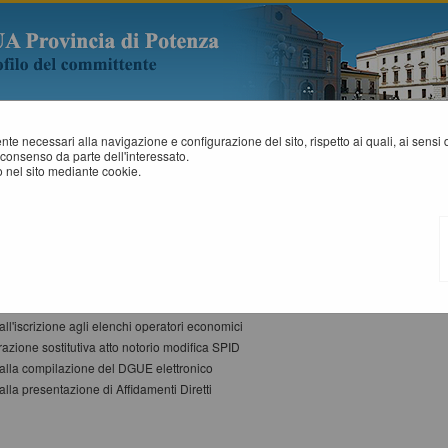
mente necessari alla navigazione e configurazione del sito, rispetto ai quali, ai sens
consenso da parte dell'interessato.
 nel sito mediante cookie.
STRUZIONI E MANUALI
ito si riportano i manuali di supporto per operare con la piattaforma telematica dell
menti
lla registrazione al portale
alla presentazione di un offerta telematica
ll'iscrizione agli elenchi operatori economici
razione sostitutiva atto notorio modifica SPID
alla compilazione del DGUE elettronico
alla presentazione di Affidamenti Diretti