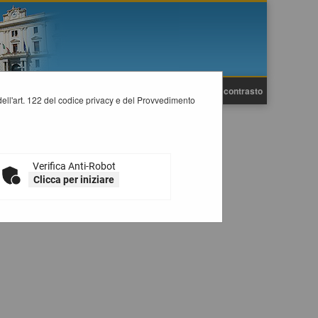
A
A
Grafica
Testo
Alto contrasto
A
i dell'art. 122 del codice privacy e del Provvedimento
'Ente.
Verifica Anti-Robot
Clicca per iniziare