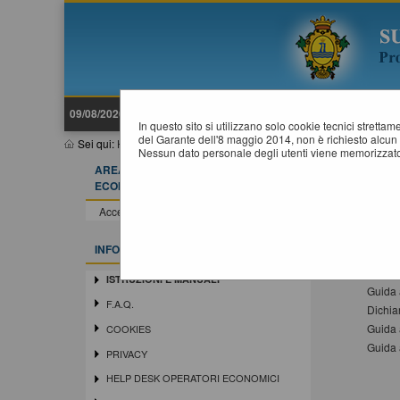
09/08/2026 11:35
In questo sito si utilizzano solo cookie tecnici stretta
del Garante dell'8 maggio 2014, non è richiesto alcun 
Sei qui:
Home
»
Informazioni
»
Istruzioni e manuali
Nessun dato personale degli utenti viene memorizzato
AREA RISERVATA OPERATORE
I
ECONOMICO
Di segu
Accedi - Registrati
Docu
INFORMAZIONI
Guida a
Guida 
ISTRUZIONI E MANUALI
Guida a
F.A.Q.
Dichia
Guida 
COOKIES
Guida 
PRIVACY
HELP DESK OPERATORI ECONOMICI