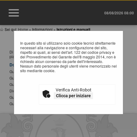
08/08/2026 08:00
Sei qui:
Home
»
Informazioni
»
Istruzioni e manuali
ISTRUZIONI E MANUALI
In questo sito si utilizzano solo cookie tecnici strettamente
necessari alla navigazione e configurazione del sito,
Di seguito si riportano i manuali di supporto per operare con la
rispetto ai quali, ai sensi dell'art. 122 del codice privacy e
piattaforma telematica dell'Ente.
del Provvedimento del Garante dell'8 maggio 2014, non è
richiesto alcun consenso da parte dell'interessato.
Documenti
Nessun dato personale degli utenti viene memorizzato nel
sito mediante cookie.
Guida alla registrazione al portale
Guida alla presentazione di un offerta telematica
Guida all'iscrizione agli elenchi operatori economici
Verifica Anti-Robot
Dichiarazione sostitutiva atto notorio modifica SPID
Clicca per iniziare
Guida alla compilazione del DGUE elettronico
Guida alla presentazione di Affidamenti Diretti