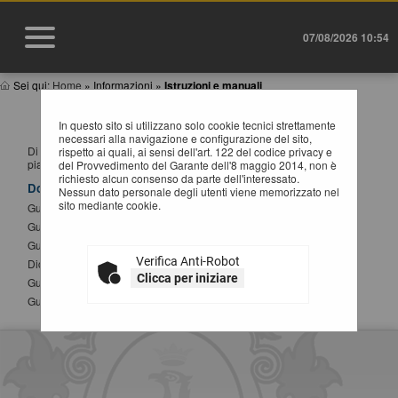
07/08/2026 10:54
Sei qui:
Home
»
Informazioni
»
Istruzioni e manuali
ISTRUZIONI E MANUALI
In questo sito si utilizzano solo cookie tecnici strettamente
necessari alla navigazione e configurazione del sito,
Di seguito si riportano i manuali di supporto per operare con la
rispetto ai quali, ai sensi dell'art. 122 del codice privacy e
piattaforma telematica dell'Ente.
del Provvedimento del Garante dell'8 maggio 2014, non è
richiesto alcun consenso da parte dell'interessato.
Documenti
Nessun dato personale degli utenti viene memorizzato nel
sito mediante cookie.
Guida alla registrazione al portale
Guida alla presentazione di un offerta telematica
Guida all'iscrizione agli elenchi operatori economici
Verifica Anti-Robot
Dichiarazione sostitutiva atto notorio modifica SPID
Clicca per iniziare
Guida alla compilazione del DGUE elettronico
Guida alla presentazione di Affidamenti Diretti