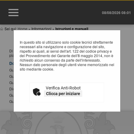
08/08/2026 08:01
Sei qui:
Home
»
Informazioni
»
Istruzioni e manuali
ISTRUZIONI E MANUALI
In questo sito si utilizzano solo cookie tecnici strettamente
necessari alla navigazione e configurazione del sito,
Di seguito si riportano i manuali di supporto per operare con la
rispetto ai quali, ai sensi dell'art. 122 del codice privacy e
piattaforma telematica dell'Ente.
del Provvedimento del Garante dell'8 maggio 2014, non è
richiesto alcun consenso da parte dell'interessato.
Documenti
Nessun dato personale degli utenti viene memorizzato nel
sito mediante cookie.
Guida alla registrazione al portale
Guida alla presentazione di un offerta telematica
Guida all'iscrizione agli elenchi operatori economici
Verifica Anti-Robot
Dichiarazione sostitutiva atto notorio modifica SPID
Clicca per iniziare
Guida alla compilazione del DGUE elettronico
Guida alla presentazione di Affidamenti Diretti