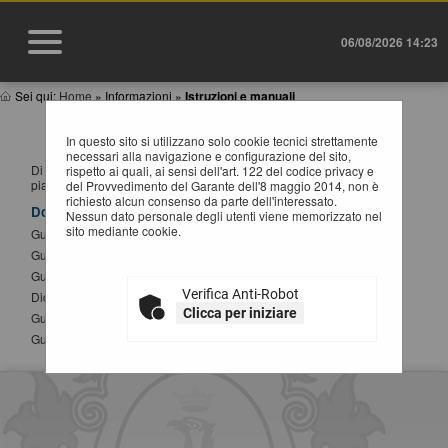
06/08/2026 14:23
Sei qui:
Home
»
Informazioni
»
Istruzioni e manuali
ISTRUZIONI E MANUALI
In questo sito si utilizzano solo cookie tecnici strettamente
necessari alla navigazione e configurazione del sito,
Di seguito si riportano i manuali di supporto per operare con la
rispetto ai quali, ai sensi dell'art. 122 del codice privacy e
piattaforma telematica dell'Ente.
del Provvedimento del Garante dell'8 maggio 2014, non è
richiesto alcun consenso da parte dell'interessato.
Documenti
Nessun dato personale degli utenti viene memorizzato nel
sito mediante cookie.
Guida alla registrazione al portale
Guida alla presentazione di un offerta telematica
Guida all'iscrizione agli elenchi operatori economici
Verifica Anti-Robot
Dichiarazione sostitutiva atto notorio modifica SPID
Clicca per iniziare
Guida alla compilazione del DGUE elettronico
Guida alla presentazione di Affidamenti Diretti