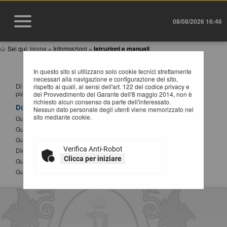
08/08/2026 16:46
Sei qui:
Home
»
Informazioni
»
Istruzioni e manuali
ISTRUZIONI E MANUALI
In questo sito si utilizzano solo cookie tecnici strettamente
necessari alla navigazione e configurazione del sito,
Di seguito si riportano i manuali di supporto per operare con la
rispetto ai quali, ai sensi dell'art. 122 del codice privacy e
piattaforma telematica dell'Ente.
del Provvedimento del Garante dell'8 maggio 2014, non è
richiesto alcun consenso da parte dell'interessato.
Documenti
Nessun dato personale degli utenti viene memorizzato nel
sito mediante cookie.
Guida alla registrazione al portale
Guida alla presentazione di un offerta telematica
Guida all'iscrizione agli elenchi operatori economici
Verifica Anti-Robot
Dichiarazione sostitutiva atto notorio modifica SPID
Clicca per iniziare
Guida alla compilazione del DGUE elettronico
Guida alla presentazione di Affidamenti Diretti