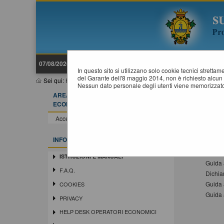
07/08/2026 19:21
In questo sito si utilizzano solo cookie tecnici stretta
del Garante dell'8 maggio 2014, non è richiesto alcun 
Sei qui:
Home
»
Informazioni
»
Istruzioni e manuali
Nessun dato personale degli utenti viene memorizzato
AREA RISERVATA OPERATORE
I
ECONOMICO
Di segu
Accedi - Registrati
Docu
INFORMAZIONI
Guida a
Guida 
ISTRUZIONI E MANUALI
Guida a
F.A.Q.
Dichia
Guida 
COOKIES
Guida 
PRIVACY
HELP DESK OPERATORI ECONOMICI