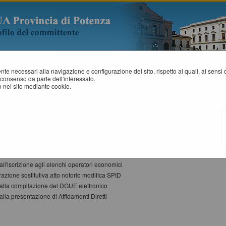
mente necessari alla navigazione e configurazione del sito, rispetto ai quali, ai sens
consenso da parte dell'interessato.
 nel sito mediante cookie.
STRUZIONI E MANUALI
ito si riportano i manuali di supporto per operare con la piattaforma telematica dell
menti
lla registrazione al portale
alla presentazione di un offerta telematica
ll'iscrizione agli elenchi operatori economici
razione sostitutiva atto notorio modifica SPID
alla compilazione del DGUE elettronico
alla presentazione di Affidamenti Diretti