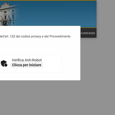
A
A
Grafica
Testo
Alto contrasto
A
i dell'art. 122 del codice privacy e del Provvedimento
'Ente.
Verifica Anti-Robot
Clicca per iniziare