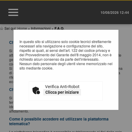
10/08/2026 12:44
Sei qui:
Home
»
Informazioni
»
F.A.Q.
In questo sito si utilizzano solo cookie tecnici strettamente
Che cosa si intende per piattaforma telematica?
necessari alla navigazione e configurazione del sito,
rispetto ai quali, ai sensi dell'art. 122 del codice privacy e
Si intende il presente sistema informatico (software e hardware)
del Provvedimento del Garante dell'8 maggio 2014, non è
attraverso il quale è possibile espletare procedure di gara interamente
richiesto alcun consenso da parte dell'interessato.
gestite in modalità digitale nel rispetto delle disposizioni di cui al
Nessun dato personale degli utenti viene memorizzato nel
codice degli appalti - Dlgs 36/2023.
sito mediante cookie.
Si intendono quali sinonimi di piattaforma telematica anche piattaforma
di e-procurement, sistema telematico e Portale Appalti, quest'ultimo fa
riferimento alla componente specificamente dedicata agli operatori
economici.
Verifica Anti-Robot
Che cosa si intende per operatore economico?
Clicca per iniziare
Si rimanda alla definizione del codice degli appalti - Dlgs 36/2023. In
termini più semplici, nel contesto della piattaforma telematica, si
identifica con l'impresa che intende partecipare ad una procedura di
affidamento.
Come è possibile accedere ed utilizzare la piattaforma
telematica?
La piattaforma telematica è accessibile pubblicamente ai fini della sola