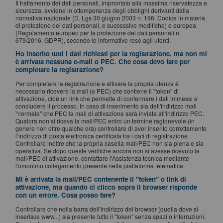
Il trattamento dei dati personali, improntato alla massima riservatezza e
sicurezza, avviene in ottemperanza degli obblighi derivanti dalla
normativa nazionale (D. Lgs 30 giugno 2003 n. 196, Codice in materia
di protezione dei dati personali, e successive modifiche) e europea
(Regolamento europeo per la protezione dei dati personali n.
679/2016, GDPR), secondo le informative rese agli utenti.
Ho inserito tutti i dati richiesti per la registrazione, ma non mi
è arrivata nessuna e-mail o PEC. Che cosa devo fare per
completare la registrazione?
Per completare la registrazione e attivare la propria utenza è
necessario ricevere la mail (o PEC) che contiene il "token" di
attivazione, cioè un link che permette di confermare i dati immessi e
concludere il processo. In caso di inserimento sia dell'indirizzo mail
"normale" che PEC la mail di attivazione sarà inviata all'indirizzo PEC.
Qualora non si riceva la mail/PEC entro un termine ragionevole (in
genere non oltre qualche ora) controllare di aver inserito correttamente
l’indirizzo di posta elettronica certificata tra i dati di registrazione.
Controllare inoltre che la propria casella mail/PEC non sia piena e sia
operativa. Se dopo queste verifiche ancora non si avesse ricevuto la
mail/PEC di attivazione, contattare l'Assistenza tecnica mediante
l'omonimo collegamento presente nella piattaforma telematica.
Mi è arrivata la mail/PEC contenente il "token" o link di
attivazione, ma quando ci clicco sopra il browser risponde
con un errore. Cosa posso fare?
Controllare che nella barra dell'indirizzo del browser (quella dove si
inserisce www...) sia presente tutto il "token" senza spazi o interruzioni.