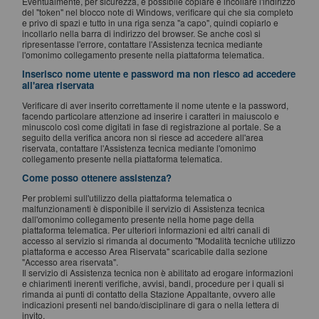
Eventualmente, per sicurezza, è possibile copiare e incollare l'indirizzo
del "token" nel blocco note di Windows, verificare qui che sia completo
e privo di spazi e tutto in una riga senza "a capo", quindi copiarlo e
incollarlo nella barra di indirizzo del browser. Se anche così si
ripresentasse l'errore, contattare l'Assistenza tecnica mediante
l'omonimo collegamento presente nella piattaforma telematica.
Inserisco nome utente e password ma non riesco ad accedere
all'area riservata
Verificare di aver inserito correttamente il nome utente e la password,
facendo particolare attenzione ad inserire i caratteri in maiuscolo e
minuscolo così come digitati in fase di registrazione al portale. Se a
seguito della verifica ancora non si riesce ad accedere all'area
riservata, contattare l'Assistenza tecnica mediante l'omonimo
collegamento presente nella piattaforma telematica.
Come posso ottenere assistenza?
Per problemi sull'utilizzo della piattaforma telematica o
malfunzionamenti è disponibile il servizio di Assistenza tecnica
dall'omonimo collegamento presente nella home page della
piattaforma telematica. Per ulteriori informazioni ed altri canali di
accesso al servizio si rimanda al documento "Modalità tecniche utilizzo
piattaforma e accesso Area Riservata" scaricabile dalla sezione
"Accesso area riservata".
Il servizio di Assistenza tecnica non è abilitato ad erogare informazioni
e chiarimenti inerenti verifiche, avvisi, bandi, procedure per i quali si
rimanda ai punti di contatto della Stazione Appaltante, ovvero alle
indicazioni presenti nel bando/disciplinare di gara o nella lettera di
invito.