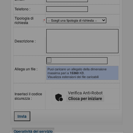
Telefono :
Tipologia di
:
*
richiesta
Descrizione :
Allega un file :
Puoi caricare un allegato della dimensione
massima pari a
15360
KB.
Visualizza estensioni dei file caricabili
Verifica Anti-Robot
Inserisci il codice
sicurezza :
Clicca per iniziare
Operatività del servizio