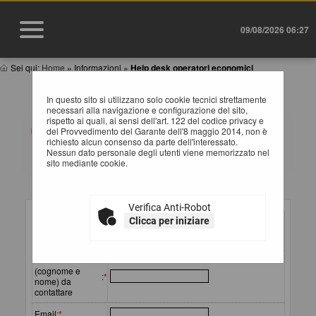
09/08/2026 06:27
Sei qui:
Home
»
Informazioni
»
Help desk operatori economici
HELP DESK OPERATORE ECONOMICO
In questo sito si utilizzano solo cookie tecnici strettamente
necessari alla navigazione e configurazione del sito,
rispetto ai quali, ai sensi dell'art. 122 del codice privacy e
Compila il form indicando i tuoi riferimenti e il problema
del Provvedimento del Garante dell'8 maggio 2014, non è
riscontrato, eventualmente se necessario allegando
richiesto alcun consenso da parte dell'interessato.
anche un file, e poi procedi all'invio della richiesta.
Nessun dato personale degli utenti viene memorizzato nel
sito mediante cookie.
Inserimento richiesta
Verifica Anti-Robot
Ragione sociale
Clicca per iniziare
o
:
*
denominazione
Referente
(cognome e
:
*
nome) da
contattare
Email
:
*