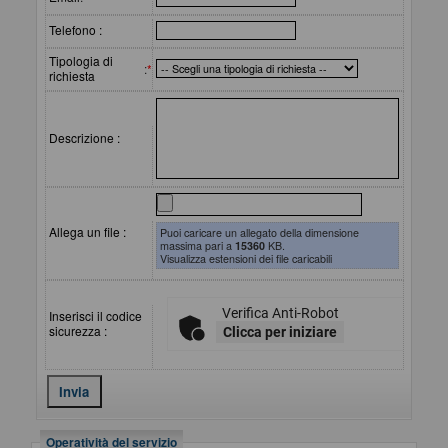
Telefono :
Tipologia di
:
*
richiesta
Descrizione :
Allega un file :
Puoi caricare un allegato della dimensione
massima pari a
15360
KB.
Visualizza estensioni dei file caricabili
Verifica Anti-Robot
Inserisci il codice
sicurezza :
Clicca per iniziare
Operatività del servizio