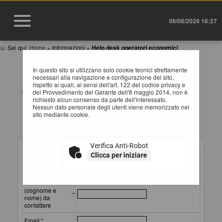
06/08/2026 16:27
Sei qui:
Home
»
Informazioni
»
Help desk operatori economici
HELP DESK OPERATORE ECONOMICO
In questo sito si utilizzano solo cookie tecnici strettamente
necessari alla navigazione e configurazione del sito,
rispetto ai quali, ai sensi dell'art. 122 del codice privacy e
Compila il form indicando i tuoi riferimenti e il problema
del Provvedimento del Garante dell'8 maggio 2014, non è
riscontrato, eventualmente se necessario allegando
richiesto alcun consenso da parte dell'interessato.
anche un file, e poi procedi all'invio della richiesta.
Nessun dato personale degli utenti viene memorizzato nel
sito mediante cookie.
Inserimento richiesta
Verifica Anti-Robot
Ragione sociale
Clicca per iniziare
o
:
*
denominazione
Referente
(cognome e
:
*
nome) da
contattare
Email
:
*