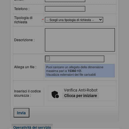
Telefono :
Tipologia di
:
*
richiesta
Descrizione :
Allega un file :
Puoi caricare un allegato della dimensione
massima pari a
15360
KB.
Visualizza estensioni dei file caricabili
Verifica Anti-Robot
Inserisci il codice
sicurezza :
Clicca per iniziare
Operatività del servizio