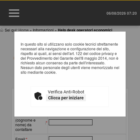
06/08/2026 07:20
Sei qui:
Home
»
Informazioni
»
Help desk operatori economici
HELP DESK OPERATORE ECONOMICO
In questo sito si utilizzano solo cookie tecnici strettamente
necessari alla navigazione e configurazione del sito,
rispetto ai quali, ai sensi dell'art. 122 del codice privacy e
Compila il form indicando i tuoi riferimenti e il problema
del Provvedimento del Garante dell'8 maggio 2014, non è
riscontrato, eventualmente se necessario allegando
richiesto alcun consenso da parte dell'interessato.
anche un file, e poi procedi all'invio della richiesta.
Nessun dato personale degli utenti viene memorizzato nel
sito mediante cookie.
Inserimento richiesta
Verifica Anti-Robot
Ragione sociale
Clicca per iniziare
o
:
*
denominazione
Referente
(cognome e
:
*
nome) da
contattare
Email
:
*