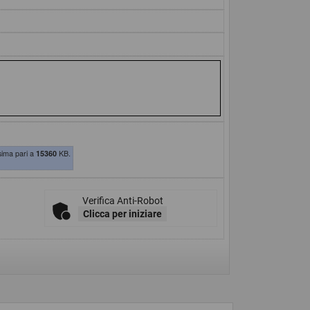
sima pari a
15360
KB.
Verifica Anti-Robot
Clicca per iniziare