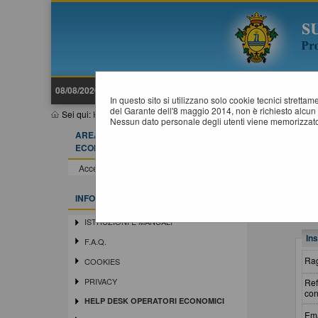
08/08/2026 08:48
In questo sito si utilizzano solo cookie tecnici stretta
del Garante dell'8 maggio 2014, non è richiesto alcun 
Sei qui:
Home
»
Informazioni
»
Help desk operatori economici
Nessun dato personale degli utenti viene memorizzato
AREA RISERVATA OPERATORE
H
ECONOMICO
Accedi - Registrati
INFORMAZIONI
ISTRUZIONI E MANUALI
Ins
F.A.Q.
Rag
COOKIES
PRIVACY
Ref
con
HELP DESK OPERATORI ECONOMICI
Ema