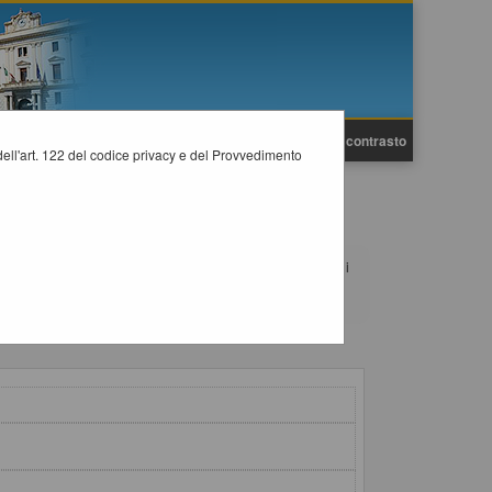
A
A
Grafica
Testo
Alto contrasto
A
i dell'art. 122 del codice privacy e del Provvedimento
almente se necessario allegando anche un file, e poi procedi