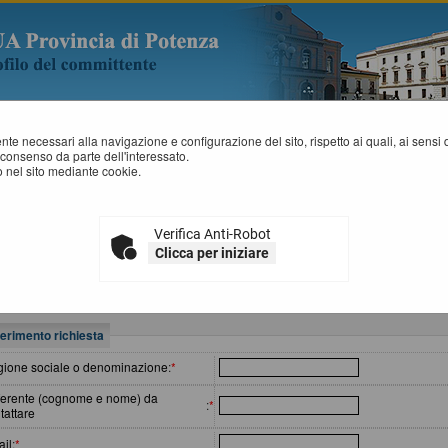
mente necessari alla navigazione e configurazione del sito, rispetto ai quali, ai sens
consenso da parte dell'interessato.
 nel sito mediante cookie.
ELP DESK OPERATORE ECONOMICO
Verifica Anti-Robot
Compila il form indicando i tuoi riferimenti e il problema riscontrato, eventu
Clicca per iniziare
all'invio della richiesta.
erimento richiesta
ione sociale o denominazione
:
*
erente (cognome e nome) da
:
*
tattare
il
:
*