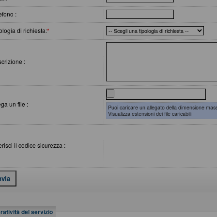
efono :
ologia di richiesta
:
*
crizione :
ega un file :
Puoi caricare un allegato della dimensione mas
Visualizza estensioni dei file caricabili
erisci il codice sicurezza :
atività del servizio