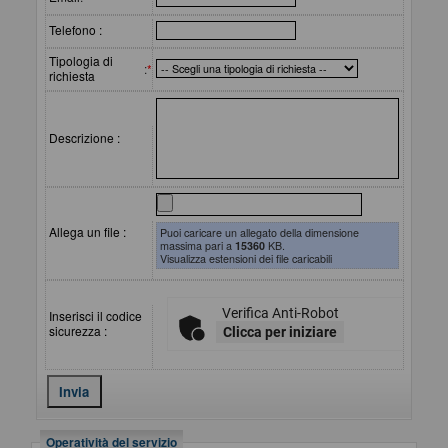
Telefono :
Tipologia di
:
*
richiesta
Descrizione :
Allega un file :
Puoi caricare un allegato della dimensione
massima pari a
15360
KB.
Visualizza estensioni dei file caricabili
Verifica Anti-Robot
Inserisci il codice
sicurezza :
Clicca per iniziare
Operatività del servizio