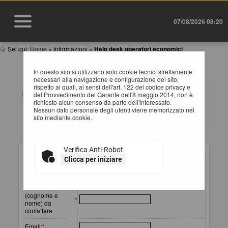
07/08/2026 08:20
Sei qui:
Home
»
Informazioni
»
Help desk operatori economici
HELP DESK OPERATORE ECONOMICO
In questo sito si utilizzano solo cookie tecnici strettamente
necessari alla navigazione e configurazione del sito,
rispetto ai quali, ai sensi dell'art. 122 del codice privacy e
Compila il form indicando i tuoi riferimenti e il problema
del Provvedimento del Garante dell'8 maggio 2014, non è
riscontrato, eventualmente se necessario allegando
richiesto alcun consenso da parte dell'interessato.
anche un file, e poi procedi all'invio della richiesta.
Nessun dato personale degli utenti viene memorizzato nel
sito mediante cookie.
Inserimento richiesta
Verifica Anti-Robot
Ragione sociale
Clicca per iniziare
o
:
*
denominazione
Referente
(cognome e
:
*
nome) da
contattare
Email
:
*