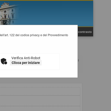
A
A
Grafica
Testo
Alto contrasto
A
i dell'art. 122 del codice privacy e del Provvedimento
Verifica Anti-Robot
almente se necessario allegando anche un file, e poi procedi
Clicca per iniziare