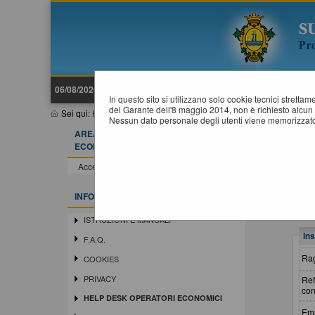
06/08/2026 14:48
In questo sito si utilizzano solo cookie tecnici stretta
del Garante dell'8 maggio 2014, non è richiesto alcun 
Sei qui:
Home
»
Informazioni
»
Help desk operatori economici
Nessun dato personale degli utenti viene memorizzato
AREA RISERVATA OPERATORE
H
ECONOMICO
Accedi - Registrati
INFORMAZIONI
ISTRUZIONI E MANUALI
Ins
F.A.Q.
Rag
COOKIES
PRIVACY
Ref
con
HELP DESK OPERATORI ECONOMICI
Ema