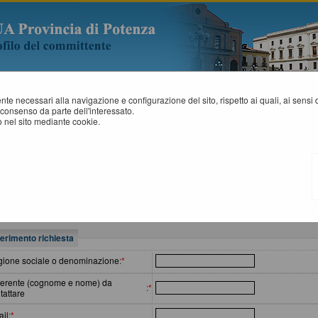
mente necessari alla navigazione e configurazione del sito, rispetto ai quali, ai sens
consenso da parte dell'interessato.
 nel sito mediante cookie.
ELP DESK OPERATORE ECONOMICO
Compila il form indicando i tuoi riferimenti e il problema riscontrato, eventu
all'invio della richiesta.
erimento richiesta
ione sociale o denominazione
:
*
erente (cognome e nome) da
:
*
tattare
il
:
*