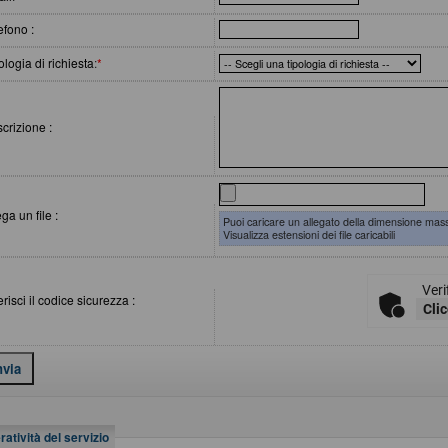
efono :
ologia di richiesta
:
*
crizione :
ega un file :
Puoi caricare un allegato della dimensione mas
Visualizza estensioni dei file caricabili
Veri
erisci il codice sicurezza :
Clic
atività del servizio