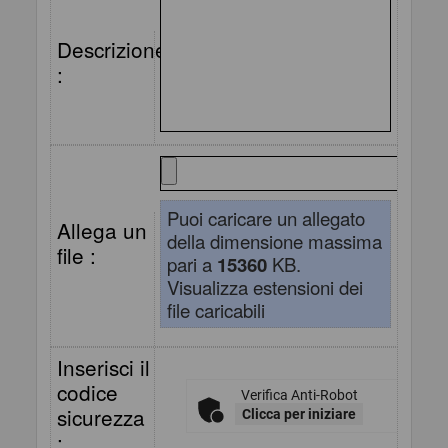
Descrizione
:
Puoi caricare un allegato
Allega un
della dimensione massima
file :
pari a
15360
KB.
Visualizza estensioni dei
file caricabili
Inserisci il
codice
Verifica Anti-Robot
sicurezza
Clicca per iniziare
: