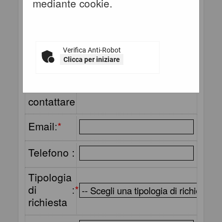
mediante cookie.
Ragione
sociale o
:
*
denominazione
Referente
Verifica Anti-Robot
Clicca per iniziare
(cognome
e nome)
:
*
da
contattare
Email
:
*
Telefono :
Tipologia
di
:
*
richiesta