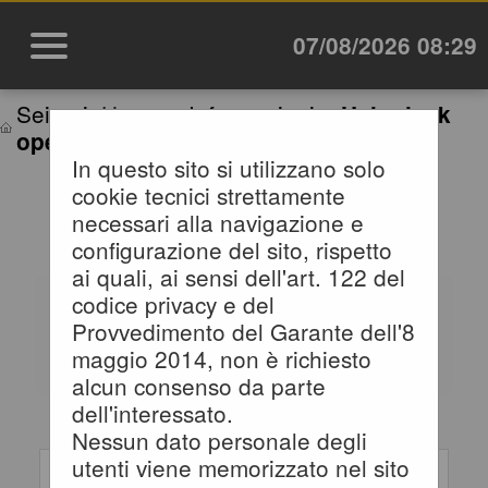
07/08/2026 08:29
Sei qui:
Home
»
Informazioni
»
Help desk
operatori economici
In questo sito si utilizzano solo
cookie tecnici strettamente
HELP DESK OPERATORE
necessari alla navigazione e
ECONOMICO
configurazione del sito, rispetto
ai quali, ai sensi dell'art. 122 del
codice privacy e del
Compila il form indicando i tuoi
Provvedimento del Garante dell'8
riferimenti e il problema
maggio 2014, non è richiesto
riscontrato, eventualmente se
alcun consenso da parte
necessario allegando anche un
dell'interessato.
file, e poi procedi all'invio della
Nessun dato personale degli
richiesta.
Inserimento richiesta
utenti viene memorizzato nel sito