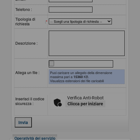
Telefono :
Tipologia di
:
*
richiesta
Descrizione :
Allega un file :
Puoi caricare un allegato della dimensione
massima pari a
15360
KB.
Visualizza estensioni dei file caricabili
Verifica Anti-Robot
Inserisci il codice
sicurezza :
Clicca per iniziare
Operatività del servizio