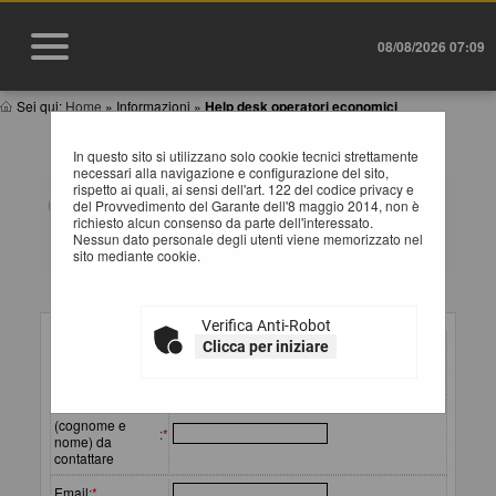
08/08/2026 07:09
Sei qui:
Home
»
Informazioni
»
Help desk operatori economici
HELP DESK OPERATORE ECONOMICO
In questo sito si utilizzano solo cookie tecnici strettamente
necessari alla navigazione e configurazione del sito,
rispetto ai quali, ai sensi dell'art. 122 del codice privacy e
Compila il form indicando i tuoi riferimenti e il problema
del Provvedimento del Garante dell'8 maggio 2014, non è
riscontrato, eventualmente se necessario allegando
richiesto alcun consenso da parte dell'interessato.
anche un file, e poi procedi all'invio della richiesta.
Nessun dato personale degli utenti viene memorizzato nel
sito mediante cookie.
Inserimento richiesta
Verifica Anti-Robot
Ragione sociale
Clicca per iniziare
o
:
*
denominazione
Referente
(cognome e
:
*
nome) da
contattare
Email
:
*