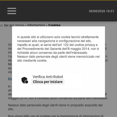
06/08/2026 19:51
Sei qui:
Home
»
Informazioni
»
Cookies
INFORMATIVA SUI COOKIES
In questo sito si utilizzano solo cookie tecnici strettamente
necessari alla navigazione e configurazione del sito,
Un "cookie" è un piccolo file di testo creato sul computer dell'utente al
rispetto ai quali, ai sensi dell'art. 122 del codice privacy e
momento in cui questo accede ad un determinato sito, con lo scopo di
del Provvedimento del Garante dell'8 maggio 2014, non è
immagazzinare e trasportare informazioni.
richiesto alcun consenso da parte dell'interessato.
I cookie sono inviati da un server web (che è il computer sul quale è in
Nessun dato personale degli utenti viene memorizzato nel
esecuzione il sito web visitato) al browser dell'utente (Internet Explorer,
sito mediante cookie.
Mozilla Firefox, Google Chrome, ecc.) e memorizzati sul computer di
quest'ultimo; vengono, quindi, re-inviati al sito web al momento delle
visite successive.
Verifica Anti-Robot
Cookies utilizzati
Clicca per iniziare
In questo sito si utilizzano solo cookie tecnici strettamente necessari
alla navigazione e configurazione del sito, rispetto ai quali, ai sensi
dell'art. 122 del codice privacy e del Provvedimento del Garante dell'8
maggio 2014, non è richiesto alcun consenso da parte dell'interessato.
Nessun dato personale degli utenti viene in proposito acquisito dal
sito.
Non viene fatto uso di cookies per la trasmissione di informazioni di