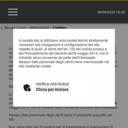
06/08/2026 18:30
Sei qui:
Home
»
Informazioni
»
Cookies
INFORMATIVA SUI COOKIES
In questo sito si utilizzano solo cookie tecnici strettamente
necessari alla navigazione e configurazione del sito,
Un "cookie" è un piccolo file di testo creato sul computer dell'utente al
rispetto ai quali, ai sensi dell'art. 122 del codice privacy e
momento in cui questo accede ad un determinato sito, con lo scopo di
del Provvedimento del Garante dell'8 maggio 2014, non è
immagazzinare e trasportare informazioni.
richiesto alcun consenso da parte dell'interessato.
I cookie sono inviati da un server web (che è il computer sul quale è in
Nessun dato personale degli utenti viene memorizzato nel
esecuzione il sito web visitato) al browser dell'utente (Internet Explorer,
sito mediante cookie.
Mozilla Firefox, Google Chrome, ecc.) e memorizzati sul computer di
quest'ultimo; vengono, quindi, re-inviati al sito web al momento delle
visite successive.
Verifica Anti-Robot
Cookies utilizzati
Clicca per iniziare
In questo sito si utilizzano solo cookie tecnici strettamente necessari
alla navigazione e configurazione del sito, rispetto ai quali, ai sensi
dell'art. 122 del codice privacy e del Provvedimento del Garante dell'8
maggio 2014, non è richiesto alcun consenso da parte dell'interessato.
Nessun dato personale degli utenti viene in proposito acquisito dal
sito.
Non viene fatto uso di cookies per la trasmissione di informazioni di