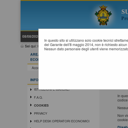
08/08/2026 16:23
In questo sito si utilizzano solo cookie tecnici stretta
del Garante dell'8 maggio 2014, non è richiesto alcun 
Sei qui:
Home
»
Informazioni
»
Cookies
Nessun dato personale degli utenti viene memorizzato
AREA RISERVATA OPERATORE
I
ECONOMICO
Un "co
Accedi - Registrati
immaga
I cooki
INFORMAZIONI
Firefo
Cookie
ISTRUZIONI E MANUALI
In ques
F.A.Q.
codice
COOKIES
Nessun
PRIVACY
Non vie
cookies
HELP DESK OPERATORI ECONOMICI
Disab