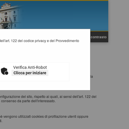
A
A
Grafica
Testo
Alto contrasto
A
i dell'art. 122 del codice privacy e del Provvedimento
esto accede ad un determinato sito, con lo scopo di
Verifica Anti-Robot
Clicca per iniziare
eb visitato) al browser dell'utente (Internet Explorer, Mozilla
 re-inviati al sito web al momento delle visite successive.
igurazione del sito, rispetto ai quali, ai sensi dell'art. 122 del
 consenso da parte dell'interessato.
nè vengono utilizzati cookies di profilazione utenti oppure
i.