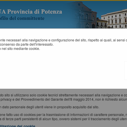
mente necessari alla navigazione e configurazione del sito, rispetto ai quali, ai sens
consenso da parte dell'interessato.
 nel sito mediante cookie.
NFORMATIVA SUI COOKIES
okie" è un piccolo file di testo creato sul computer dell'utente al momento in cui qu
zzinare e trasportare informazioni.
e sono inviati da un server web (che è il computer sul quale è in esecuzione il sito w
x, Google Chrome, ecc.) e memorizzati sul computer di quest'ultimo; vengono, quindi,
s utilizzati
to sito si utilizzano solo cookie tecnici strettamente necessari alla navigazione e conf
 privacy e del Provvedimento del Garante dell'8 maggio 2014, non è richiesto alcun
 dato personale degli utenti viene in proposito acquisito dal sito.
ne fatto uso di cookies per la trasmissione di informazioni di carattere personale, 
 di terze parti persistenti di alcun tipo, ovvero sistemi per il tracciamento degli utent
ilitazione dei cookie