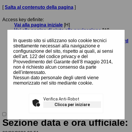
[
Salta al contenuto della pagina
]
Access key definite:
Vai alla pagina iniziale
[H]
Vai alla pagina di aiuto alla navigazione
[W]
Vai alla mappa del sito
[Y]
In questo sito si utilizzano solo cookie tecnici
Passa al testo con caratteri di dimensione standard
strettamente necessari alla navigazione e
[N]
configurazione del sito, rispetto ai quali, ai sensi
Passa al testo con caratteri di dimensione grande
dell'art. 122 del codice privacy e del
[B]
Provvedimento del Garante dell'8 maggio 2014,
Passa al testo con caratteri di dimensione molto
non è richiesto alcun consenso da parte
grande
[V]
dell'interessato.
Passa alla visualizzazione grafica
[G]
Nessun dato personale degli utenti viene
Passa alla visualizzazione solo testo
[T]
memorizzato nel sito mediante cookie.
Passa alla visualizzazione in alto contrasto e solo
testo
[X]
Salta alla ricerca di contenuti
[S]
Salta al menù
Verifica Anti-Robot
[1]
Salta al contenuto della pagina
[2]
Clicca per iniziare
Sezione data e ora ufficiale: