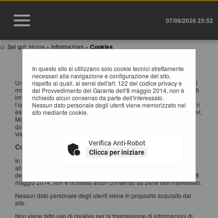
07/08/2026 23:52
Sei qui:
Home
»
Informazioni
»
Cookies
INFORMATIVA SUI COOKIES
In questo sito si utilizzano solo cookie tecnici strettamente
necessari alla navigazione e configurazione del sito,
Un "cookie" è un piccolo file di testo creato sul computer dell'utente al
rispetto ai quali, ai sensi dell'art. 122 del codice privacy e
momento in cui questo accede ad un determinato sito, con lo scopo di
del Provvedimento del Garante dell'8 maggio 2014, non è
immagazzinare e trasportare informazioni.
richiesto alcun consenso da parte dell'interessato.
I cookie sono inviati da un server web (che è il computer sul quale è in
Nessun dato personale degli utenti viene memorizzato nel
esecuzione il sito web visitato) al browser dell'utente (Internet Explorer,
sito mediante cookie.
Mozilla Firefox, Google Chrome, ecc.) e memorizzati sul computer di
quest'ultimo; vengono, quindi, re-inviati al sito web al momento delle
visite successive.
Verifica Anti-Robot
Cookies utilizzati
Clicca per iniziare
In questo sito si utilizzano solo cookie tecnici strettamente necessari
alla navigazione e configurazione del sito, rispetto ai quali, ai sensi
dell'art. 122 del codice privacy e del Provvedimento del Garante dell'8
maggio 2014, non è richiesto alcun consenso da parte dell'interessato.
Nessun dato personale degli utenti viene in proposito acquisito dal
sito.
Non viene fatto uso di cookies per la trasmissione di informazioni di