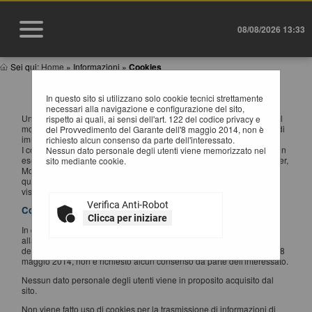
08/08/2026 13:33
Sei qui:
Home
»
Informazioni
»
Cookies
INFORMATIVA SUI COOKIES
In questo sito si utilizzano solo cookie tecnici strettamente
necessari alla navigazione e configurazione del sito,
Un "cookie" è un piccolo file di testo creato sul computer dell'utente al
rispetto ai quali, ai sensi dell'art. 122 del codice privacy e
momento in cui questo accede ad un determinato sito, con lo scopo di
del Provvedimento del Garante dell'8 maggio 2014, non è
immagazzinare e trasportare informazioni.
richiesto alcun consenso da parte dell'interessato.
I cookie sono inviati da un server web (che è il computer sul quale è in
Nessun dato personale degli utenti viene memorizzato nel
esecuzione il sito web visitato) al browser dell'utente (Internet Explorer,
sito mediante cookie.
Mozilla Firefox, Google Chrome, ecc.) e memorizzati sul computer di
quest'ultimo; vengono, quindi, re-inviati al sito web al momento delle
visite successive.
Verifica Anti-Robot
Cookies utilizzati
Clicca per iniziare
In questo sito si utilizzano solo cookie tecnici strettamente necessari
alla navigazione e configurazione del sito, rispetto ai quali, ai sensi
dell'art. 122 del codice privacy e del Provvedimento del Garante dell'8
maggio 2014, non è richiesto alcun consenso da parte dell'interessato.
Nessun dato personale degli utenti viene in proposito acquisito dal
sito.
Non viene fatto uso di cookies per la trasmissione di informazioni di