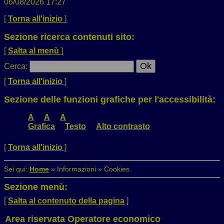
06/08/2026 17:27
[
Torna all'inizio
]
Sezione ricerca contenuti sito:
[
Salta al menù
]
Cerca
:
[
Torna all'inizio
]
Sezione delle funzioni grafiche per l'accessibilità:
A
A
A
Grafica
Testo
Alto contrasto
[
Torna all'inizio
]
Sei qui:
Home
»
Informazioni
»
Cookies
Sezione menù:
[
Salta al contenuto della pagina
]
Area riservata Operatore economico