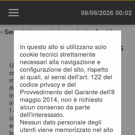
08/08/2026 00:02
Sei qui:
Home
»
Informazioni
»
Cookies
In questo sito si utilizzano solo
INFORMATIVA SUI COOKIES
cookie tecnici strettamente
necessari alla navigazione e
Un "cookie" è un piccolo file di testo
configurazione del sito, rispetto
creato sul computer dell'utente al
ai quali, ai sensi dell'art. 122 del
momento in cui questo accede ad un
codice privacy e del
determinato sito, con lo scopo di
Provvedimento del Garante dell'8
immagazzinare e trasportare
maggio 2014, non è richiesto
informazioni.
alcun consenso da parte
I cookie sono inviati da un server web
dell'interessato.
(che è il computer sul quale è in
Nessun dato personale degli
esecuzione il sito web visitato) al
utenti viene memorizzato nel sito
browser dell'utente (Internet Explorer,