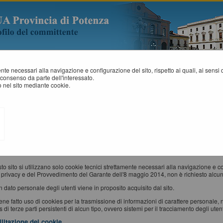
mente necessari alla navigazione e configurazione del sito, rispetto ai quali, ai sens
consenso da parte dell'interessato.
 nel sito mediante cookie.
NFORMATIVA SUI COOKIES
okie" è un piccolo file di testo creato sul computer dell'utente al momento in cui qu
zzinare e trasportare informazioni.
e sono inviati da un server web (che è il computer sul quale è in esecuzione il sito w
x, Google Chrome, ecc.) e memorizzati sul computer di quest'ultimo; vengono, quindi,
s utilizzati
to sito si utilizzano solo cookie tecnici strettamente necessari alla navigazione e conf
 privacy e del Provvedimento del Garante dell'8 maggio 2014, non è richiesto alcun
 dato personale degli utenti viene in proposito acquisito dal sito.
ne fatto uso di cookies per la trasmissione di informazioni di carattere personale, 
 di terze parti persistenti di alcun tipo, ovvero sistemi per il tracciamento degli utent
ilitazione dei cookie