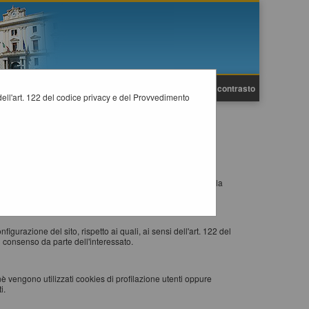
A
A
Grafica
Testo
Alto contrasto
A
i dell'art. 122 del codice privacy e del Provvedimento
esto accede ad un determinato sito, con lo scopo di
eb visitato) al browser dell'utente (Internet Explorer, Mozilla
 re-inviati al sito web al momento delle visite successive.
igurazione del sito, rispetto ai quali, ai sensi dell'art. 122 del
 consenso da parte dell'interessato.
nè vengono utilizzati cookies di profilazione utenti oppure
i.