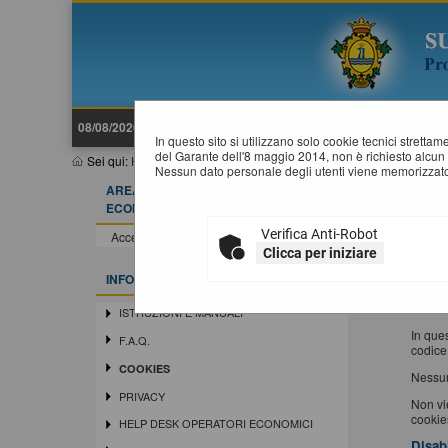
08/08/2026 06:18
In questo sito si utilizzano solo cookie tecnici stretta
del Garante dell'8 maggio 2014, non è richiesto alcun 
Sei qui:
Home
»
Informazioni
»
Cookies
Nessun dato personale degli utenti viene memorizzato
AREA RISERVATA OPERATORE
I
ECONOMICO
Verifica Anti-Robot
Un "co
Accedi - Registrati
immaga
Clicca per iniziare
I cooki
INFORMAZIONI
Firefo
Cookie
ISTRUZIONI E MANUALI
In ques
F.A.Q.
codice
COOKIES
Nessun
PRIVACY
Non vie
cookies
HELP DESK OPERATORI ECONOMICI
Disab