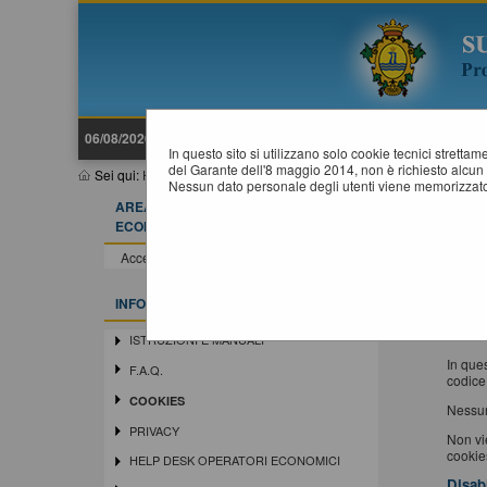
06/08/2026 22:37
In questo sito si utilizzano solo cookie tecnici stretta
del Garante dell'8 maggio 2014, non è richiesto alcun 
Sei qui:
Home
»
Informazioni
»
Cookies
Nessun dato personale degli utenti viene memorizzato
AREA RISERVATA OPERATORE
I
ECONOMICO
Un "co
Accedi - Registrati
immaga
I cooki
INFORMAZIONI
Firefo
Cookie
ISTRUZIONI E MANUALI
In ques
F.A.Q.
codice
COOKIES
Nessun
PRIVACY
Non vie
cookies
HELP DESK OPERATORI ECONOMICI
Disab