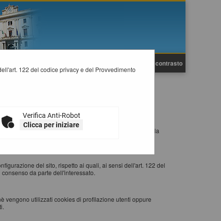
A
A
Grafica
Testo
Alto contrasto
A
i dell'art. 122 del codice privacy e del Provvedimento
esto accede ad un determinato sito, con lo scopo di
Verifica Anti-Robot
Clicca per iniziare
eb visitato) al browser dell'utente (Internet Explorer, Mozilla
 re-inviati al sito web al momento delle visite successive.
igurazione del sito, rispetto ai quali, ai sensi dell'art. 122 del
 consenso da parte dell'interessato.
nè vengono utilizzati cookies di profilazione utenti oppure
i.