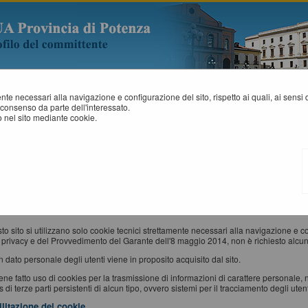
mente necessari alla navigazione e configurazione del sito, rispetto ai quali, ai sens
consenso da parte dell'interessato.
 nel sito mediante cookie.
NFORMATIVA SUI COOKIES
okie" è un piccolo file di testo creato sul computer dell'utente al momento in cui qu
zzinare e trasportare informazioni.
e sono inviati da un server web (che è il computer sul quale è in esecuzione il sito w
x, Google Chrome, ecc.) e memorizzati sul computer di quest'ultimo; vengono, quindi,
s utilizzati
to sito si utilizzano solo cookie tecnici strettamente necessari alla navigazione e conf
 privacy e del Provvedimento del Garante dell'8 maggio 2014, non è richiesto alcun
 dato personale degli utenti viene in proposito acquisito dal sito.
ne fatto uso di cookies per la trasmissione di informazioni di carattere personale, 
 di terze parti persistenti di alcun tipo, ovvero sistemi per il tracciamento degli utent
ilitazione dei cookie