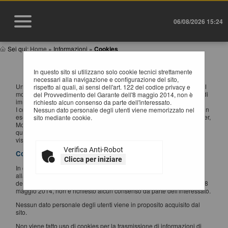
06/08/2026 15:24
Sei qui:
Home
»
Informazioni
»
Cookies
INFORMATIVA SUI COOKIES
In questo sito si utilizzano solo cookie tecnici strettamente
necessari alla navigazione e configurazione del sito,
Un "cookie" è un piccolo file di testo creato sul computer dell'utente al
rispetto ai quali, ai sensi dell'art. 122 del codice privacy e
momento in cui questo accede ad un determinato sito, con lo scopo di
del Provvedimento del Garante dell'8 maggio 2014, non è
immagazzinare e trasportare informazioni.
richiesto alcun consenso da parte dell'interessato.
I cookie sono inviati da un server web (che è il computer sul quale è in
Nessun dato personale degli utenti viene memorizzato nel
esecuzione il sito web visitato) al browser dell'utente (Internet Explorer,
sito mediante cookie.
Mozilla Firefox, Google Chrome, ecc.) e memorizzati sul computer di
quest'ultimo; vengono, quindi, re-inviati al sito web al momento delle
visite successive.
Verifica Anti-Robot
Cookies utilizzati
Clicca per iniziare
In questo sito si utilizzano solo cookie tecnici strettamente necessari
alla navigazione e configurazione del sito, rispetto ai quali, ai sensi
dell'art. 122 del codice privacy e del Provvedimento del Garante dell'8
maggio 2014, non è richiesto alcun consenso da parte dell'interessato.
Nessun dato personale degli utenti viene in proposito acquisito dal
sito.
Non viene fatto uso di cookies per la trasmissione di informazioni di