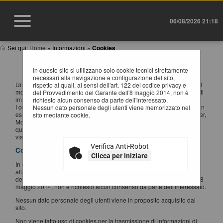
06/08/2026 21:18
Sei qui:
Home
»
Informazioni
»
Cookies
INFORMATIVA SUI COOKIES
In questo sito si utilizzano solo cookie tecnici strettamente
necessari alla navigazione e configurazione del sito,
Un "cookie" è un piccolo file di testo creato sul computer dell'utente al
rispetto ai quali, ai sensi dell'art. 122 del codice privacy e
momento in cui questo accede ad un determinato sito, con lo scopo di
del Provvedimento del Garante dell'8 maggio 2014, non è
immagazzinare e trasportare informazioni.
richiesto alcun consenso da parte dell'interessato.
I cookie sono inviati da un server web (che è il computer sul quale è in
Nessun dato personale degli utenti viene memorizzato nel
esecuzione il sito web visitato) al browser dell'utente (Internet Explorer,
sito mediante cookie.
Mozilla Firefox, Google Chrome, ecc.) e memorizzati sul computer di
quest'ultimo; vengono, quindi, re-inviati al sito web al momento delle
visite successive.
Verifica Anti-Robot
Cookies utilizzati
Clicca per iniziare
In questo sito si utilizzano solo cookie tecnici strettamente necessari
alla navigazione e configurazione del sito, rispetto ai quali, ai sensi
dell'art. 122 del codice privacy e del Provvedimento del Garante dell'8
maggio 2014, non è richiesto alcun consenso da parte dell'interessato.
Nessun dato personale degli utenti viene in proposito acquisito dal
sito.
Non viene fatto uso di cookies per la trasmissione di informazioni di