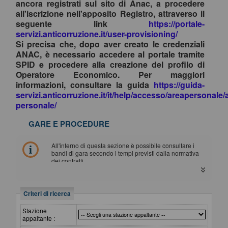
ancora registrati sul sito di Anac, a procedere
all'iscrizione nell'apposito Registro, attraverso il
seguente link
https://portale-
servizi.anticorruzione.it/user-provisioning/
Si precisa che, dopo aver creato le credenziali
ANAC, è necessario accedere al portale tramite
SPID e procedere alla creazione del profilo di
Operatore Economico. Per maggiori
informazioni, consultare la guida
https://guida-
servizi.anticorruzione.it/it/help/accesso/areapersonale/
personale/
GARE E PROCEDURE
All'interno di questa sezione è possibile consultare i
bandi di gara secondo i tempi previsti dalla normativa
dei contratti.
I dati di dettaglio delle procedure pubbliche sono
consultabili selezionando il collegamento "Visualizza
Scheda".
Criteri di ricerca
Stazione
appaltante :