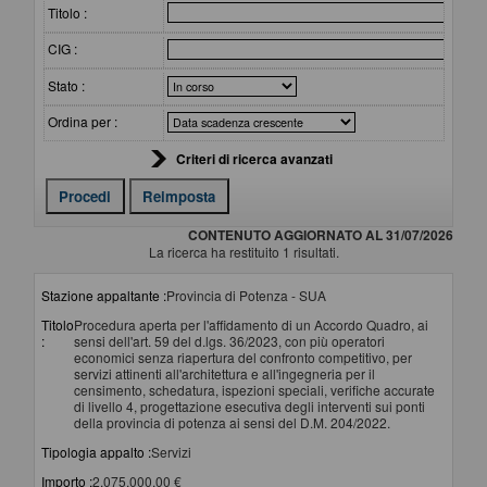
Titolo :
CIG :
Stato :
Ordina per :
Criteri di ricerca avanzati
CONTENUTO AGGIORNATO AL 31/07/2026
La ricerca ha restituito 1 risultati.
Stazione appaltante :
Provincia di Potenza - SUA
Titolo
Procedura aperta per l'affidamento di un Accordo Quadro, ai
:
sensi dell'art. 59 del d.lgs. 36/2023, con più operatori
economici senza riapertura del confronto competitivo, per
servizi attinenti all'architettura e all'ingegneria per il
censimento, schedatura, ispezioni speciali, verifiche accurate
di livello 4, progettazione esecutiva degli interventi sui ponti
della provincia di potenza ai sensi del D.M. 204/2022.
Tipologia appalto :
Servizi
Importo :
2.075.000,00 €