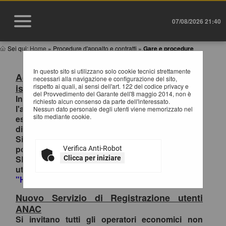
07/08/2026 21:40
Sei qui:
Home
»
Procedure d'appalto e contratti
»
Gare e procedure
In questo sito si utilizzano solo cookie tecnici strettamente
Accesso al Portale Gare con SPID/CIE:
necessari alla navigazione e configurazione del sito,
istruzioni
rispetto ai quali, ai sensi dell'art. 122 del codice privacy e
del Provvedimento del Garante dell'8 maggio 2014, non è
In ottemperanza alle normative vigenti AgID,
richiesto alcun consenso da parte dell'interessato.
l'accesso al portale gare è consentito
Nessun dato personale degli utenti viene memorizzato nel
sito mediante cookie.
esclusivamente tramite i sistemi di identità
digitale.
Si invitano pertanto gli OO.EE. registrati al
portale che effettuano il primo accesso con
Verifica Anti-Robot
SPID/CIE, ad inviare la richiesta di collegamento
Clicca per iniziare
utenza-SPID esclusivamente tramite la funzione
"HELP DESK OPERATORI ECONOMICI
.
Nuovo Servizio di Registrazione utenti
ANAC
Si invitano tutti gli operatori economici non