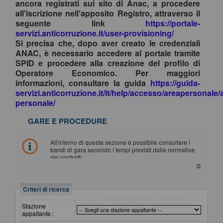
ancora registrati sul sito di Anac, a procedere
all'iscrizione nell'apposito Registro, attraverso il
seguente link
https://portale-
servizi.anticorruzione.it/user-provisioning/
Si precisa che, dopo aver creato le credenziali
ANAC, è necessario accedere al portale tramite
SPID e procedere alla creazione del profilo di
Operatore Economico. Per maggiori
informazioni, consultare la guida
https://guida-
servizi.anticorruzione.it/it/help/accesso/areapersonale/
personale/
GARE E PROCEDURE
All'interno di questa sezione è possibile consultare i
bandi di gara secondo i tempi previsti dalla normativa
dei contratti.
I dati di dettaglio delle procedure pubbliche sono
consultabili selezionando il collegamento "Visualizza
Scheda".
Criteri di ricerca
Stazione
appaltante :