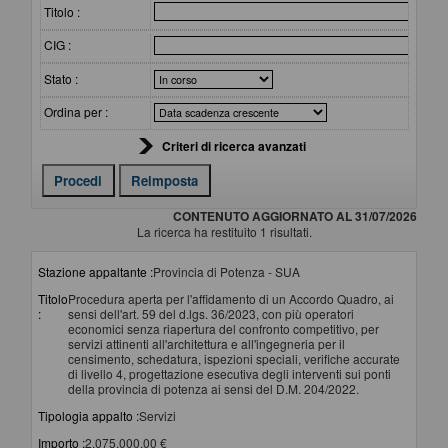
Titolo :
CIG :
Stato :
Ordina per :
Criteri di ricerca avanzati
CONTENUTO AGGIORNATO AL 31/07/2026
La ricerca ha restituito 1 risultati.
Stazione appaltante :
Provincia di Potenza - SUA
Titolo
Procedura aperta per l'affidamento di un Accordo Quadro, ai
:
sensi dell'art. 59 del d.lgs. 36/2023, con più operatori
economici senza riapertura del confronto competitivo, per
servizi attinenti all'architettura e all'ingegneria per il
censimento, schedatura, ispezioni speciali, verifiche accurate
di livello 4, progettazione esecutiva degli interventi sui ponti
della provincia di potenza ai sensi del D.M. 204/2022.
Tipologia appalto :
Servizi
Importo :
2.075.000,00 €