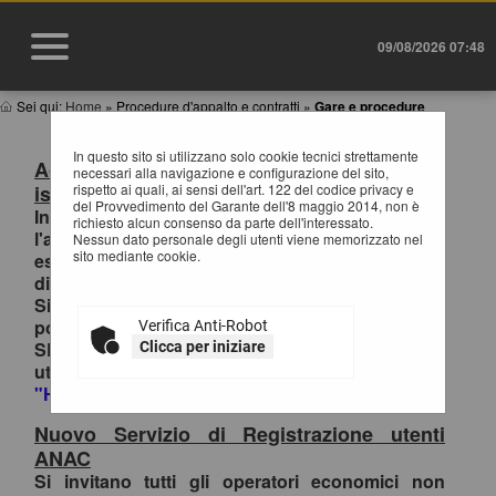
09/08/2026 07:48
Sei qui:
Home
»
Procedure d'appalto e contratti
»
Gare e procedure
In questo sito si utilizzano solo cookie tecnici strettamente
Accesso al Portale Gare con SPID/CIE:
necessari alla navigazione e configurazione del sito,
istruzioni
rispetto ai quali, ai sensi dell'art. 122 del codice privacy e
del Provvedimento del Garante dell'8 maggio 2014, non è
In ottemperanza alle normative vigenti AgID,
richiesto alcun consenso da parte dell'interessato.
l'accesso al portale gare è consentito
Nessun dato personale degli utenti viene memorizzato nel
sito mediante cookie.
esclusivamente tramite i sistemi di identità
digitale.
Si invitano pertanto gli OO.EE. registrati al
portale che effettuano il primo accesso con
Verifica Anti-Robot
SPID/CIE, ad inviare la richiesta di collegamento
Clicca per iniziare
utenza-SPID esclusivamente tramite la funzione
"HELP DESK OPERATORI ECONOMICI
.
Nuovo Servizio di Registrazione utenti
ANAC
Si invitano tutti gli operatori economici non