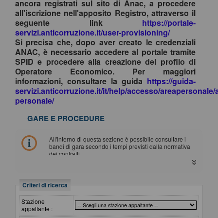
ancora registrati sul sito di Anac, a procedere
all'iscrizione nell'apposito Registro, attraverso il
seguente link
https://portale-
servizi.anticorruzione.it/user-provisioning/
Si precisa che, dopo aver creato le credenziali
ANAC, è necessario accedere al portale tramite
SPID e procedere alla creazione del profilo di
Operatore Economico. Per maggiori
informazioni, consultare la guida
https://guida-
servizi.anticorruzione.it/it/help/accesso/areapersonale/
personale/
GARE E PROCEDURE
All'interno di questa sezione è possibile consultare i
bandi di gara secondo i tempi previsti dalla normativa
dei contratti.
I dati di dettaglio delle procedure pubbliche sono
consultabili selezionando il collegamento "Visualizza
Scheda".
Criteri di ricerca
Stazione
appaltante :