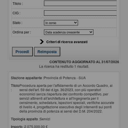
Titolo :
CIG :
Stato :
Ordina per :
Criteri di ricerca avanzati
CONTENUTO AGGIORNATO AL 31/07/2026
La ricerca ha restituito 1 risultati.
Stazione appaltante :
Provincia di Potenza - SUA
Titolo
Procedura aperta per l'affidamento di un Accordo Quadro, ai
:
sensi dell'art. 59 del d.lgs. 36/2023, con più operatori
economici senza riapertura del confronto competitivo, per
servizi attinenti all'architettura e all'ingegneria per il
censimento, schedatura, ispezioni speciali, verifiche accurate
di livello 4, progettazione esecutiva degli interventi sui ponti
della provincia di potenza ai sensi del D.M. 204/2022.
Tipologia appalto :
Servizi
Importo :
2.075.000,00 €