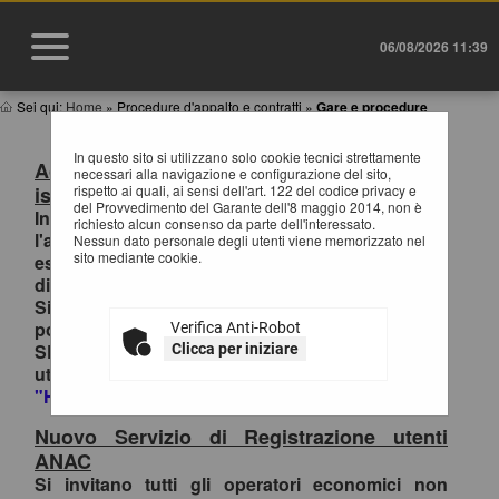
06/08/2026 11:39
Sei qui:
Home
»
Procedure d'appalto e contratti
»
Gare e procedure
In questo sito si utilizzano solo cookie tecnici strettamente
Accesso al Portale Gare con SPID/CIE:
necessari alla navigazione e configurazione del sito,
istruzioni
rispetto ai quali, ai sensi dell'art. 122 del codice privacy e
del Provvedimento del Garante dell'8 maggio 2014, non è
In ottemperanza alle normative vigenti AgID,
richiesto alcun consenso da parte dell'interessato.
l'accesso al portale gare è consentito
Nessun dato personale degli utenti viene memorizzato nel
sito mediante cookie.
esclusivamente tramite i sistemi di identità
digitale.
Si invitano pertanto gli OO.EE. registrati al
portale che effettuano il primo accesso con
Verifica Anti-Robot
SPID/CIE, ad inviare la richiesta di collegamento
Clicca per iniziare
utenza-SPID esclusivamente tramite la funzione
"HELP DESK OPERATORI ECONOMICI
.
Nuovo Servizio di Registrazione utenti
ANAC
Si invitano tutti gli operatori economici non