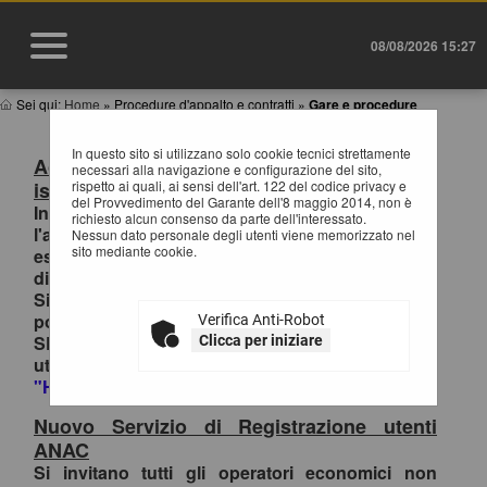
08/08/2026 15:27
Sei qui:
Home
»
Procedure d'appalto e contratti
»
Gare e procedure
In questo sito si utilizzano solo cookie tecnici strettamente
Accesso al Portale Gare con SPID/CIE:
necessari alla navigazione e configurazione del sito,
istruzioni
rispetto ai quali, ai sensi dell'art. 122 del codice privacy e
del Provvedimento del Garante dell'8 maggio 2014, non è
In ottemperanza alle normative vigenti AgID,
richiesto alcun consenso da parte dell'interessato.
l'accesso al portale gare è consentito
Nessun dato personale degli utenti viene memorizzato nel
sito mediante cookie.
esclusivamente tramite i sistemi di identità
digitale.
Si invitano pertanto gli OO.EE. registrati al
portale che effettuano il primo accesso con
Verifica Anti-Robot
SPID/CIE, ad inviare la richiesta di collegamento
Clicca per iniziare
utenza-SPID esclusivamente tramite la funzione
"HELP DESK OPERATORI ECONOMICI
.
Nuovo Servizio di Registrazione utenti
ANAC
Si invitano tutti gli operatori economici non