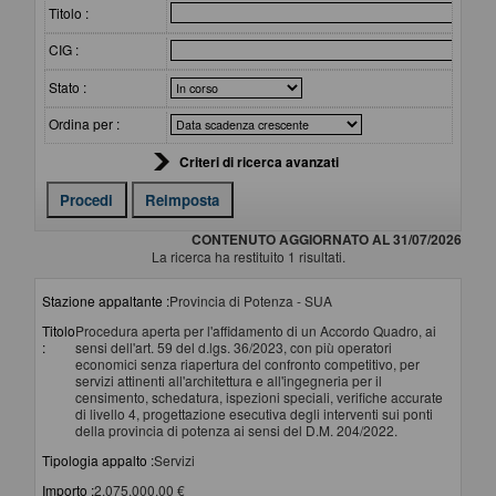
Titolo :
CIG :
Stato :
Ordina per :
Criteri di ricerca avanzati
CONTENUTO AGGIORNATO AL 31/07/2026
La ricerca ha restituito 1 risultati.
Stazione appaltante :
Provincia di Potenza - SUA
Titolo
Procedura aperta per l'affidamento di un Accordo Quadro, ai
:
sensi dell'art. 59 del d.lgs. 36/2023, con più operatori
economici senza riapertura del confronto competitivo, per
servizi attinenti all'architettura e all'ingegneria per il
censimento, schedatura, ispezioni speciali, verifiche accurate
di livello 4, progettazione esecutiva degli interventi sui ponti
della provincia di potenza ai sensi del D.M. 204/2022.
Tipologia appalto :
Servizi
Importo :
2.075.000,00 €