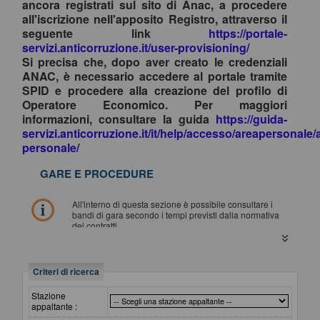
ancora registrati sul sito di Anac, a procedere
all'iscrizione nell'apposito Registro, attraverso il
seguente link
https://portale-
servizi.anticorruzione.it/user-provisioning/
Si precisa che, dopo aver creato le credenziali
ANAC, è necessario accedere al portale tramite
SPID e procedere alla creazione del profilo di
Operatore Economico. Per maggiori
informazioni, consultare la guida
https://guida-
servizi.anticorruzione.it/it/help/accesso/areapersonale/
personale/
GARE E PROCEDURE
All'interno di questa sezione è possibile consultare i
bandi di gara secondo i tempi previsti dalla normativa
dei contratti.
I dati di dettaglio delle procedure pubbliche sono
consultabili selezionando il collegamento "Visualizza
Scheda".
Criteri di ricerca
Stazione
appaltante :