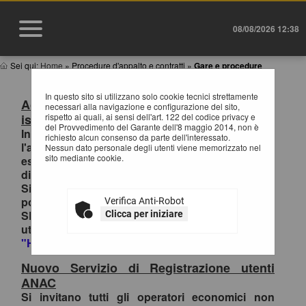
08/08/2026 12:38
Sei qui:
Home
»
Procedure d'appalto e contratti
»
Gare e procedure
In questo sito si utilizzano solo cookie tecnici strettamente
Accesso al Portale Gare con SPID/CIE:
necessari alla navigazione e configurazione del sito,
istruzioni
rispetto ai quali, ai sensi dell'art. 122 del codice privacy e
del Provvedimento del Garante dell'8 maggio 2014, non è
In ottemperanza alle normative vigenti AgID,
richiesto alcun consenso da parte dell'interessato.
l'accesso al portale gare è consentito
Nessun dato personale degli utenti viene memorizzato nel
sito mediante cookie.
esclusivamente tramite i sistemi di identità
digitale.
Si invitano pertanto gli OO.EE. registrati al
portale che effettuano il primo accesso con
Verifica Anti-Robot
SPID/CIE, ad inviare la richiesta di collegamento
Clicca per iniziare
utenza-SPID esclusivamente tramite la funzione
"HELP DESK OPERATORI ECONOMICI
.
Nuovo Servizio di Registrazione utenti
ANAC
Si invitano tutti gli operatori economici non