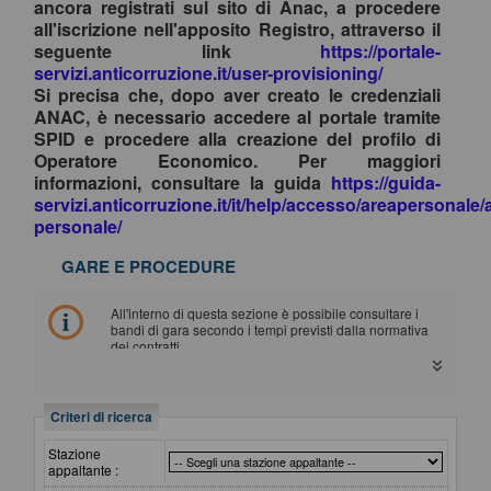
ancora registrati sul sito di Anac, a procedere
all'iscrizione nell'apposito Registro, attraverso il
seguente link
https://portale-
servizi.anticorruzione.it/user-provisioning/
Si precisa che, dopo aver creato le credenziali
ANAC, è necessario accedere al portale tramite
SPID e procedere alla creazione del profilo di
Operatore Economico. Per maggiori
informazioni, consultare la guida
https://guida-
servizi.anticorruzione.it/it/help/accesso/areapersonale/
personale/
GARE E PROCEDURE
All'interno di questa sezione è possibile consultare i
bandi di gara secondo i tempi previsti dalla normativa
dei contratti.
I dati di dettaglio delle procedure pubbliche sono
consultabili selezionando il collegamento "Visualizza
Scheda".
Criteri di ricerca
Stazione
appaltante :