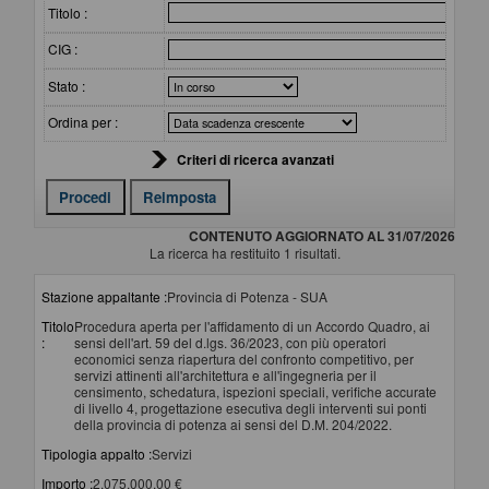
Titolo :
CIG :
Stato :
Ordina per :
Criteri di ricerca avanzati
CONTENUTO AGGIORNATO AL 31/07/2026
La ricerca ha restituito 1 risultati.
Stazione appaltante :
Provincia di Potenza - SUA
Titolo
Procedura aperta per l'affidamento di un Accordo Quadro, ai
:
sensi dell'art. 59 del d.lgs. 36/2023, con più operatori
economici senza riapertura del confronto competitivo, per
servizi attinenti all'architettura e all'ingegneria per il
censimento, schedatura, ispezioni speciali, verifiche accurate
di livello 4, progettazione esecutiva degli interventi sui ponti
della provincia di potenza ai sensi del D.M. 204/2022.
Tipologia appalto :
Servizi
Importo :
2.075.000,00 €