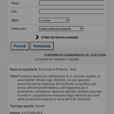
Titolo :
CIG :
Stato :
Ordina per :
Criteri di ricerca avanzati
CONTENUTO AGGIORNATO AL 31/07/2026
La ricerca ha restituito 1 risultati.
Stazione appaltante :
Provincia di Potenza - SUA
Titolo
Procedura aperta per l'affidamento di un Accordo Quadro, ai
:
sensi dell'art. 59 del d.lgs. 36/2023, con più operatori
economici senza riapertura del confronto competitivo, per
servizi attinenti all'architettura e all'ingegneria per il
censimento, schedatura, ispezioni speciali, verifiche accurate
di livello 4, progettazione esecutiva degli interventi sui ponti
della provincia di potenza ai sensi del D.M. 204/2022.
Tipologia appalto :
Servizi
Importo :
2.075.000,00 €