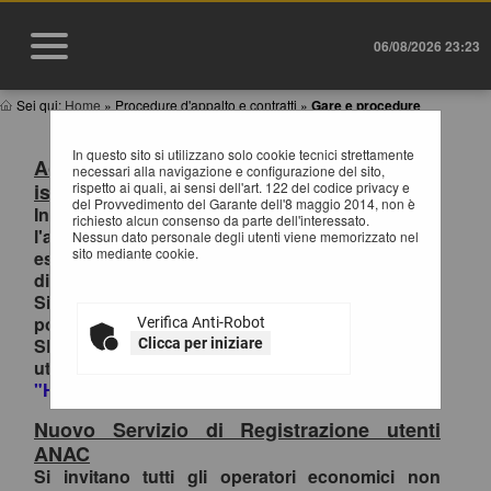
06/08/2026 23:23
Sei qui:
Home
»
Procedure d'appalto e contratti
»
Gare e procedure
In questo sito si utilizzano solo cookie tecnici strettamente
Accesso al Portale Gare con SPID/CIE:
necessari alla navigazione e configurazione del sito,
istruzioni
rispetto ai quali, ai sensi dell'art. 122 del codice privacy e
del Provvedimento del Garante dell'8 maggio 2014, non è
In ottemperanza alle normative vigenti AgID,
richiesto alcun consenso da parte dell'interessato.
l'accesso al portale gare è consentito
Nessun dato personale degli utenti viene memorizzato nel
sito mediante cookie.
esclusivamente tramite i sistemi di identità
digitale.
Si invitano pertanto gli OO.EE. registrati al
portale che effettuano il primo accesso con
Verifica Anti-Robot
SPID/CIE, ad inviare la richiesta di collegamento
Clicca per iniziare
utenza-SPID esclusivamente tramite la funzione
"HELP DESK OPERATORI ECONOMICI
.
Nuovo Servizio di Registrazione utenti
ANAC
Si invitano tutti gli operatori economici non