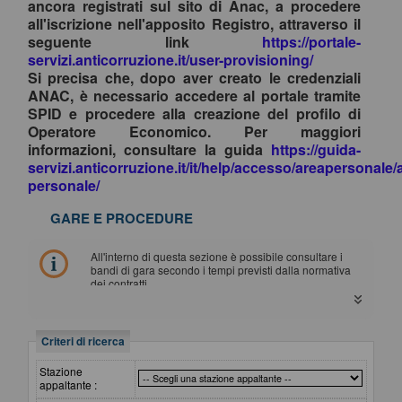
ancora registrati sul sito di Anac, a procedere
all'iscrizione nell'apposito Registro, attraverso il
seguente link
https://portale-
servizi.anticorruzione.it/user-provisioning/
Si precisa che, dopo aver creato le credenziali
ANAC, è necessario accedere al portale tramite
SPID e procedere alla creazione del profilo di
Operatore Economico. Per maggiori
informazioni, consultare la guida
https://guida-
servizi.anticorruzione.it/it/help/accesso/areapersonale/
personale/
GARE E PROCEDURE
All'interno di questa sezione è possibile consultare i
bandi di gara secondo i tempi previsti dalla normativa
dei contratti.
I dati di dettaglio delle procedure pubbliche sono
consultabili selezionando il collegamento "Visualizza
Scheda".
Criteri di ricerca
Stazione
appaltante :