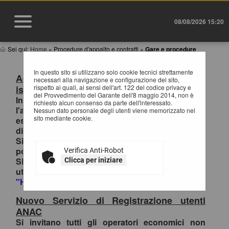
08/08/2026 15:20
Sei qui:
Home
»
Procedure d'appalto e contratti
»
Gare e procedure
In questo sito si utilizzano solo cookie tecnici strettamente
Accesso al Portale Gare con SPID/CIE:
necessari alla navigazione e configurazione del sito,
istruzioni
rispetto ai quali, ai sensi dell'art. 122 del codice privacy e
del Provvedimento del Garante dell'8 maggio 2014, non è
In ottemperanza alle normative vigenti AgID,
richiesto alcun consenso da parte dell'interessato.
l'accesso al portale gare è consentito
Nessun dato personale degli utenti viene memorizzato nel
sito mediante cookie.
esclusivamente tramite i sistemi di identità
digitale.
Si invitano pertanto gli OO.EE. registrati al
portale che effettuano il primo accesso con
Verifica Anti-Robot
SPID/CIE, ad inviare la richiesta di collegamento
Clicca per iniziare
utenza-SPID esclusivamente tramite la funzione
"HELP DESK OPERATORI ECONOMICI
.
Nuovo Servizio di Registrazione utenti
ANAC
Si invitano tutti gli operatori economici non