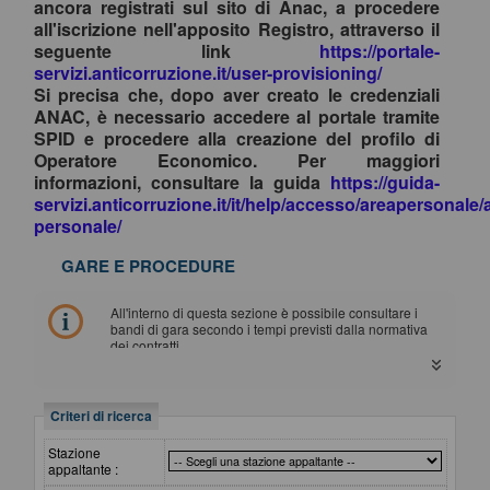
ancora registrati sul sito di Anac, a procedere
all'iscrizione nell'apposito Registro, attraverso il
seguente link
https://portale-
servizi.anticorruzione.it/user-provisioning/
Si precisa che, dopo aver creato le credenziali
ANAC, è necessario accedere al portale tramite
SPID e procedere alla creazione del profilo di
Operatore Economico. Per maggiori
informazioni, consultare la guida
https://guida-
servizi.anticorruzione.it/it/help/accesso/areapersonale/
personale/
GARE E PROCEDURE
All'interno di questa sezione è possibile consultare i
bandi di gara secondo i tempi previsti dalla normativa
dei contratti.
I dati di dettaglio delle procedure pubbliche sono
consultabili selezionando il collegamento "Visualizza
Scheda".
Criteri di ricerca
Stazione
appaltante :