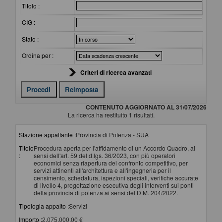
Titolo :
CIG :
Stato :
Ordina per :
Criteri di ricerca avanzati
CONTENUTO AGGIORNATO AL 31/07/2026
La ricerca ha restituito 1 risultati.
Stazione appaltante :
Provincia di Potenza - SUA
Titolo
Procedura aperta per l'affidamento di un Accordo Quadro, ai
:
sensi dell'art. 59 del d.lgs. 36/2023, con più operatori
economici senza riapertura del confronto competitivo, per
servizi attinenti all'architettura e all'ingegneria per il
censimento, schedatura, ispezioni speciali, verifiche accurate
di livello 4, progettazione esecutiva degli interventi sui ponti
della provincia di potenza ai sensi del D.M. 204/2022.
Tipologia appalto :
Servizi
Importo :
2.075.000,00 €